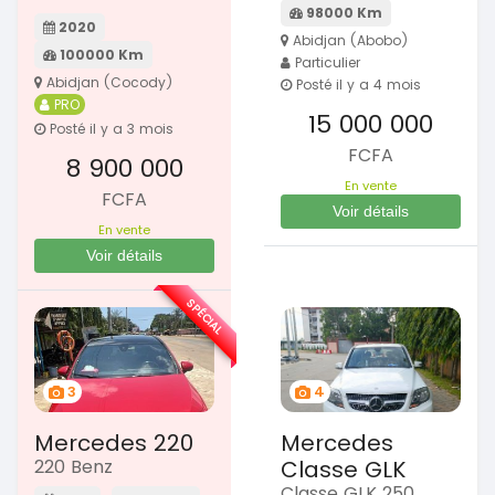
98000 Km
2020
Abidjan (Abobo)
100000 Km
Particulier
Abidjan (Cocody)
Posté il y a 4 mois
PRO
15 000 000
Posté il y a 3 mois
FCFA
8 900 000
En vente
FCFA
Voir détails
En vente
Voir détails
SPÉCIAL
3
4
Mercedes 220
Mercedes
220 Benz
Classe GLK
Classe GLK 250