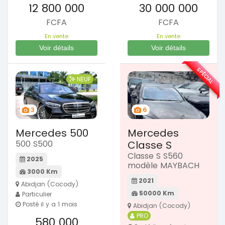
12 800 000
30 000 000
FCFA
FCFA
En vente
En vente
Voir détails
Voir détails
SPÉCIAL
NEUF
3
6
Mercedes 500
Mercedes
500 S500
Classe S
Classe S S560
2025
modèle MAYBACH
3000 Km
2021
Abidjan (Cocody)
50000 Km
Particulier
Posté il y a 1 mois
Abidjan (Cocody)
PRO
580 000