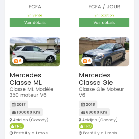
FCFA
FCFA / JOUR
En vente
En location
Voir détails
Voir détails
6
6
Mercedes
Mercedes
Classe ML
Classe Gle
Classe ML Modèle
Classe Gle Moteur
350 moteur V6
V6
2017
2018
100000 Km
68000 Km
Abidjan (Cocody)
Abidjan (Cocody)
PRO
PRO
Posté il y a 1 mois
Posté il y a 1 mois