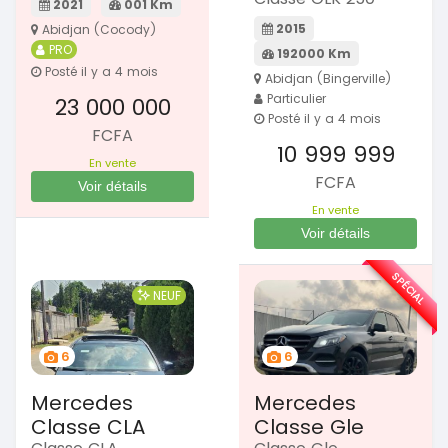
2021
001 Km
2015
Abidjan (Cocody)
PRO
192000 Km
Posté il y a 4 mois
Abidjan (Bingerville)
Particulier
23 000 000
Posté il y a 4 mois
FCFA
10 999 999
En vente
FCFA
Voir détails
En vente
Voir détails
SPÉCIAL
NEUF
6
6
Mercedes
Mercedes
Classe CLA
Classe Gle