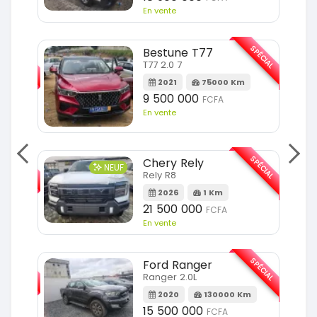
En vente
SPÉCIAL
SPÉCIAL
Bestune T77
T77 2.0 7
Km
2021
75000 Km
9 500 000
FCFA
En vente
SPÉCIAL
SPÉCIAL
Chery Rely
NEUF
Rely R8
Km
2026
1 Km
21 500 000
FCFA
En vente
SPÉCIAL
SPÉCIAL
Ford Ranger
Ranger 2.0L
m
2020
130000 Km
15 500 000
FCFA