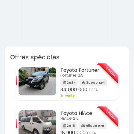
Offres spéciales
SPÉCIAL
SPÉCIAL
Toyota Fortuner
Fortuner 2.5
Km
2024
30000 Km
34 000 000
FCFA
En vente
SPÉCIAL
SPÉCIAL
Toyota HiAce
HiAce 2.0l
m
2018
45000 Km
18 900 000
FCFA