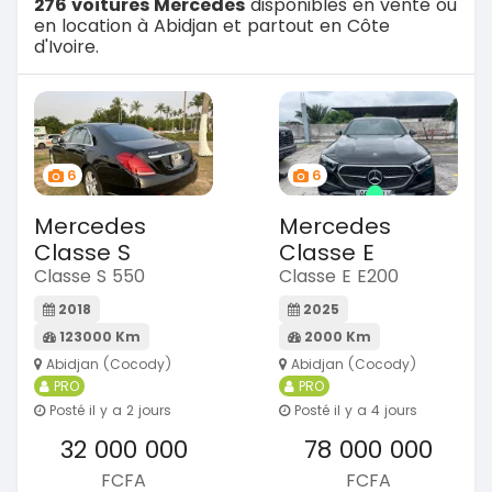
276 voitures Mercedes
disponibles en vente ou
en location à Abidjan et partout en Côte
d'Ivoire.
6
6
Mercedes
Mercedes
Classe S
Classe E
Classe S 550
Classe E E200
2018
2025
123000 Km
2000 Km
Abidjan (Cocody)
Abidjan (Cocody)
PRO
PRO
Posté il y a 2 jours
Posté il y a 4 jours
32 000 000
78 000 000
FCFA
FCFA