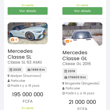
En vente
En vente
Voir détails
Voir détails
4
4
Mercedes
Mercedes
Classe SL
Classe GL
Classe SL 63 AMG
Classe GL 2016
2025
1466 Km
2016
Abidjan (Koumassi)
176600 Km
Particulier
Bingerville (Bingerville)
Posté il y a 18 jours
Particulier
195 000 000
Posté il y a 19 jours
21 000 000
FCFA
FCFA
En vente