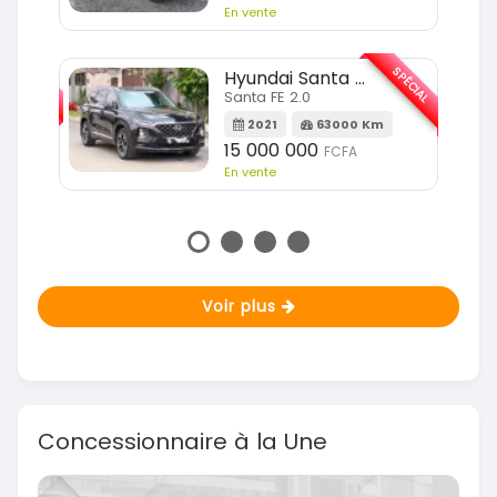
En vente
SPÉCIAL
SPÉCIAL
Hyundai Santa FE
Santa FE 2.0
Km
2021
63000 Km
15 000 000
FCFA
En vente
Voir plus
Concessionnaire à la Une