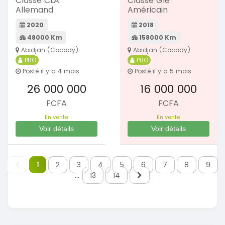
Classe CLA
Classe Gle
Allemand
Américain
2020
2018
48000 Km
158000 Km
Abidjan (Cocody)
Abidjan (Cocody)
PRO
PRO
Posté il y a 4 mois
Posté il y a 5 mois
26 000 000
16 000 000
FCFA
FCFA
En vente
En vente
Voir détails
Voir détails
1
2
3
4
5
6
7
8
9
...
13
14