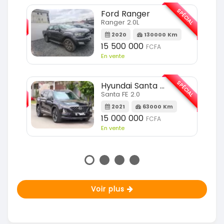
SPÉCIAL
SPÉCIAL
Ford Ranger
Ranger 2.0L
m
2020
130000 Km
15 500 000
FCFA
En vente
SPÉCIAL
SPÉCIAL
Hyundai Santa FE
Santa FE 2.0
Km
2021
63000 Km
15 000 000
FCFA
En vente
Voir plus