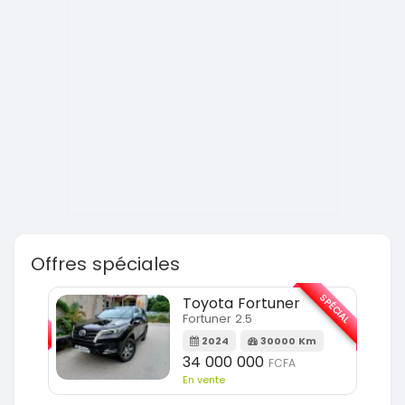
Offres spéciales
SPÉCIAL
SPÉCIAL
Toyota Fortuner
Fortuner 2.5
Km
2024
30000 Km
34 000 000
FCFA
En vente