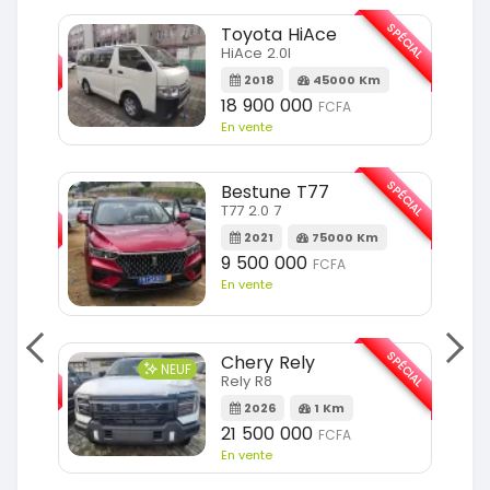
SPÉCIAL
SPÉCIAL
Toyota HiAce
HiAce 2.0l
m
2018
45000 Km
18 900 000
FCFA
En vente
SPÉCIAL
SPÉCIAL
Bestune T77
T77 2.0 7
Km
2021
75000 Km
9 500 000
FCFA
En vente
SPÉCIAL
SPÉCIAL
Chery Rely
NEUF
Rely R8
Km
2026
1 Km
21 500 000
FCFA
En vente