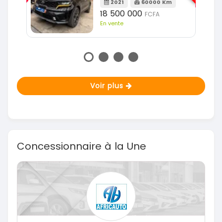
Km
14 500 000
FCFA
En vente
Voir plus
Concessionnaire à la Une