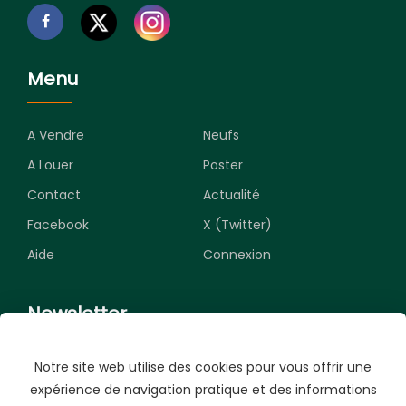
Menu
A Vendre
Neufs
A Louer
Poster
Contact
Actualité
Facebook
X (Twitter)
Aide
Connexion
Newsletter
Notre site web utilise des cookies pour vous offrir une
Souscrivez pour recevoir les meilleures opportunités.
expérience de navigation pratique et des informations