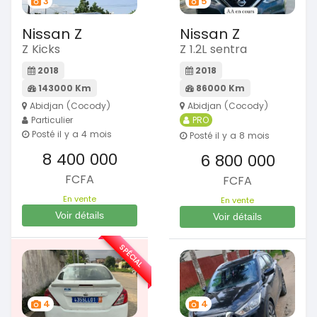
3
5
Nissan Z
Nissan Z
Z Kicks
Z 1.2L sentra
2018
2018
143000 Km
86000 Km
Abidjan (Cocody)
Abidjan (Cocody)
Particulier
PRO
Posté il y a 4 mois
Posté il y a 8 mois
8 400 000
6 800 000
FCFA
FCFA
En vente
En vente
Voir détails
Voir détails
SPÉCIAL
4
4