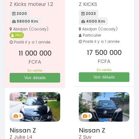
Z Kicks moteur 1.2
Z KICKS
2020
2023
58000 Km
4000 Km
Abidjan (Cocody)
Abidjan (Cocody)
PRO
Particulier
Posté il y a 1 année
Posté il y a 1 année
17 500 000
11 000 000
FCFA
FCFA
En vente
En vente
Voir détails
Voir détails
3
3
Nissan Z
Nissan Z
Z Juke L4
Z Suv