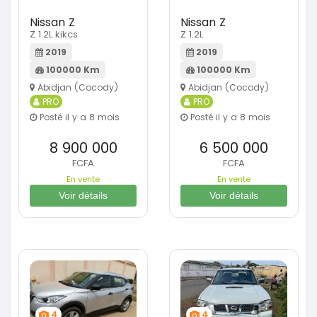
Nissan Z
Nissan Z
Z 1.2L kikcs
Z 1.2L
2019
2019
100000 Km
100000 Km
Abidjan (Cocody)
Abidjan (Cocody)
PRO
PRO
Posté il y a 8 mois
Posté il y a 8 mois
8 900 000
6 500 000
FCFA
FCFA
En vente
En vente
Voir détails
Voir détails
4
4