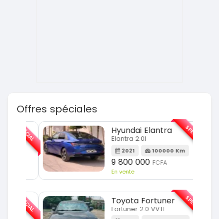
Offres spéciales
SPÉCIAL
SPÉCIAL
Hyundai Elantra
Elantra 2.0l
m
2021
100000 Km
9 800 000
FCFA
En vente
SPÉCIAL
SPÉCIAL
Toyota Fortuner
Fortuner 2.0 VVTI