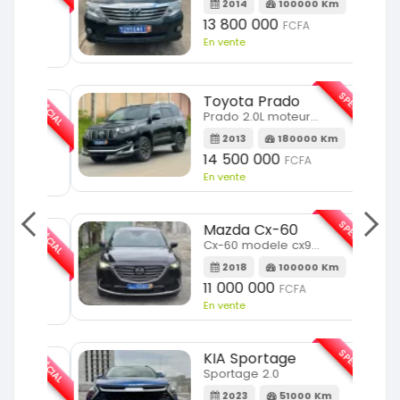
m
2014
100000 Km
13 800 000
FCFA
En vente
SPÉCIAL
Toyota Prado
SPÉCIAL
Prado 2.0L moteur d4d
2013
180000 Km
14 500 000
FCFA
En vente
SPÉCIAL
Mazda Cx-60
SPÉCIAL
Cx-60 modele cx9 full option
2018
100000 Km
Km
11 000 000
FCFA
En vente
SPÉCIAL
KIA Sportage
SPÉCIAL
Sportage 2.0
2023
51000 Km
m