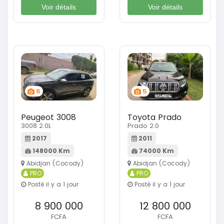
Voir détails
Voir détails
6
5
Peugeot 3008
Toyota Prado
3008 2.0L
Prado 2.0
2017
2011
148000 Km
74000 Km
Abidjan (Cocody)
Abidjan (Cocody)
PRO
PRO
Posté il y a 1 jour
Posté il y a 1 jour
8 900 000
12 800 000
FCFA
FCFA