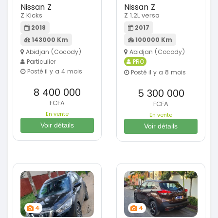
Nissan Z
Nissan Z
Z Kicks
Z 1.2L versa
2018
2017
143000 Km
100000 Km
Abidjan (Cocody)
Abidjan (Cocody)
Particulier
PRO
Posté il y a 4 mois
Posté il y a 8 mois
8 400 000
5 300 000
FCFA
FCFA
En vente
En vente
Voir détails
Voir détails
4
4