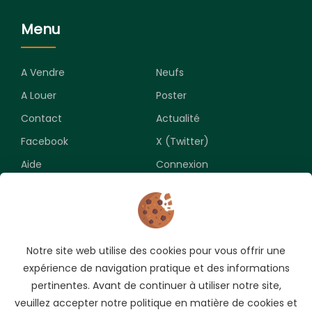
Menu
A Vendre
Neufs
A Louer
Poster
Contact
Actualité
Facebook
X (Twitter)
Aide
Connexion
Newsletter
Notre site web utilise des cookies pour vous offrir une
Souscrivez pour recevoir les meilleures opportunités.
expérience de navigation pratique et des informations
pertinentes. Avant de continuer à utiliser notre site,
veuillez accepter notre politique en matière de cookies et