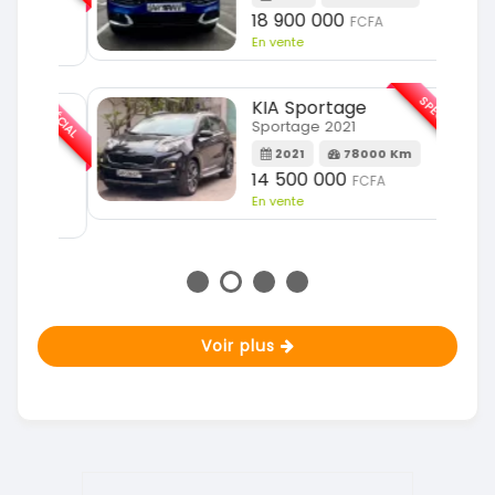
18 900 000
FCFA
En vente
SPÉCIAL
KIA Sportage
SPÉCIAL
Sportage 2021
2021
78000 Km
m
14 500 000
FCFA
En vente
Voir plus