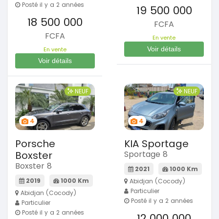
Posté il y a 2 années
19 500 000
18 500 000
FCFA
FCFA
En vente
Voir détails
En vente
Voir détails
NEUF
NEUF
4
4
Porsche
KIA Sportage
Boxster
Sportage 8
Boxster 8
2021
1000 Km
2019
1000 Km
Abidjan (Cocody)
Particulier
Abidjan (Cocody)
Posté il y a 2 années
Particulier
Posté il y a 2 années
12 000 000