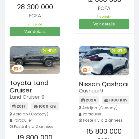
28 300 000
FCFA
FCFA
En vente
Voir détails
En vente
Voir détails
NEUF
NEUF
4
4
Toyota Land
Nissan Qashqai
Cruiser
Qashqai 9
Land Cruiser 9
2024
1000 Km
2017
1000 Km
Abidjan (Cocody)
Particulier
Abidjan (Cocody)
Posté il y a 2 années
Particulier
Posté il y a 2 années
15 800 000
19 800 000