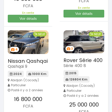
FCFA
FCFA
En vente
En vente
Voir détails
Voir détails
NEUF
NEUF
3
4
Rover Série 400
Nissan Qashqai
Série 400 8
Qashqai 9
2015
2024
1000 Km
126804 Km
Abidjan (Cocody)
Particulier
Abidjan (Cocody)
Posté il y a 2 années
Particulier
Posté il y a 2 années
16 800 000
25 000 000
FCFA
FCFA