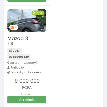
NEUF
4
Mazda 3
3 8
2017
89000 Km
Abidjan (Cocody)
Particulier
Posté il y a 2 années
9 000 000
FCFA
En vente
Voir détails