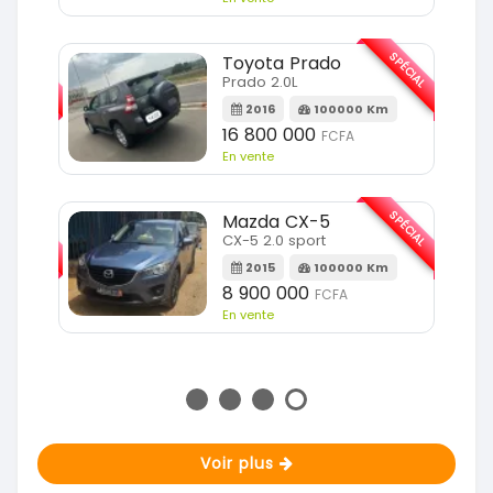
SPÉCIAL
SPÉCIAL
Toyota Prado
Prado 2.0L
m
2016
100000 Km
16 800 000
FCFA
En vente
SPÉCIAL
SPÉCIAL
Mazda CX-5
CX-5 2.0 sport
Km
2015
100000 Km
8 900 000
FCFA
En vente
Voir plus