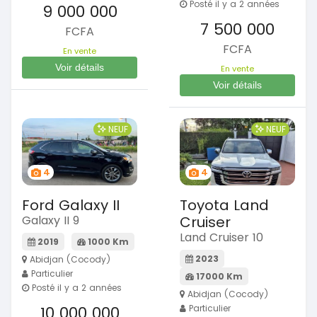
Posté il y a 2 années
9 000 000
7 500 000
FCFA
FCFA
En vente
Voir détails
En vente
Voir détails
NEUF
NEUF
4
4
Ford Galaxy II
Toyota Land
Galaxy II 9
Cruiser
Land Cruiser 10
2019
1000 Km
2023
Abidjan (Cocody)
Particulier
17000 Km
Posté il y a 2 années
Abidjan (Cocody)
10 000 000
Particulier