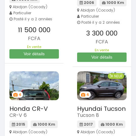
2006
1000 Km
Abidjan (Cocody)
Abidjan (Cocody)
Particulier
Particulier
Posté il y a 2 années
Posté il y a 2 années
11 500 000
3 300 000
FCFA
FCFA
En vente
En vente
Voir détails
Voir détails
NEUF
4
4
Honda CR-V
Hyundai Tucson
CR-V 6
Tucson 8
2015
1000 Km
2017
1000 Km
Abidjan (Cocody)
Abidjan (Cocody)