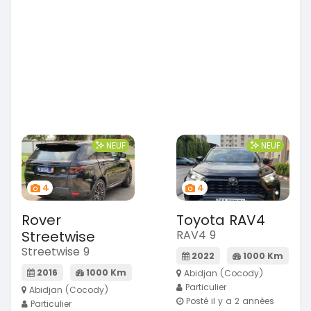
NEUF
NEUF
4
4
Rover
Toyota RAV4
Streetwise
RAV4 9
Streetwise 9
2022
1000 Km
2016
1000 Km
Abidjan (Cocody)
Particulier
Abidjan (Cocody)
Posté il y a 2 années
Particulier