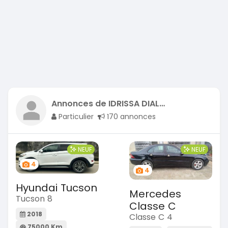
Annonces de IDRISSA DIALLO
Particulier
170 annonces
NEUF
NEUF
4
4
Hyundai Tucson
Mercedes
Tucson 8
Classe C
2018
Classe C 4
75000 Km