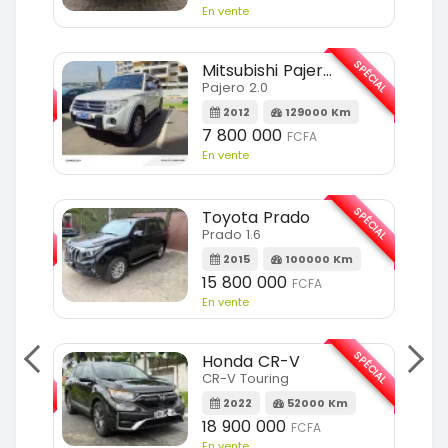
En vente
SPÉCIAL
SPÉCIAL
Mitsubishi Pajero
Pajero 2.0
2012
129000 Km
7 800 000
FCFA
En vente
SPÉCIAL
SPÉCIAL
Toyota Prado
Prado 1.6
m
2015
100000 Km
15 800 000
FCFA
En vente
SPÉCIAL
SPÉCIAL
Honda CR-V
CR-V Touring
m
2022
52000 Km
18 900 000
FCFA
En vente