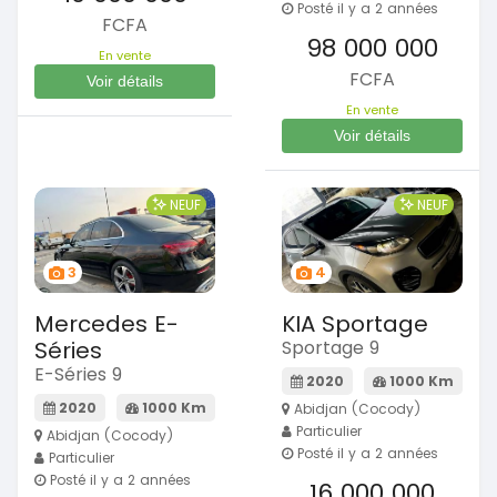
Posté il y a 2 années
FCFA
98 000 000
En vente
FCFA
Voir détails
En vente
Voir détails
NEUF
NEUF
3
4
Mercedes E-
KIA Sportage
Séries
Sportage 9
E-Séries 9
2020
1000 Km
2020
1000 Km
Abidjan (Cocody)
Particulier
Abidjan (Cocody)
Posté il y a 2 années
Particulier
Posté il y a 2 années
16 000 000