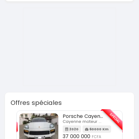
Offres spéciales
SPÉCIAL
SPÉCIAL
Porsche Cayenne
Cayenne moteur v6
m
2020
60000 Km
37 000 000
FCFA