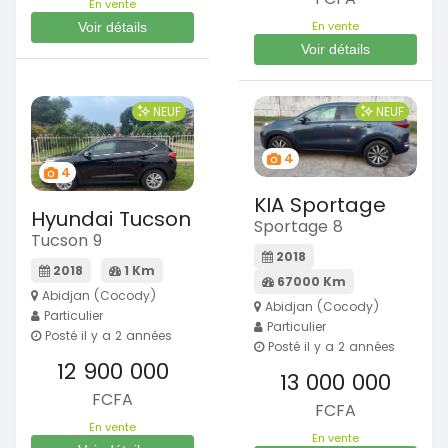
En vente
En vente
Voir détails
Voir détails
NEUF
NEUF
4
4
KIA Sportage
Hyundai Tucson
Sportage 8
Tucson 9
2018
2018
1 Km
67000 Km
Abidjan (Cocody)
Abidjan (Cocody)
Particulier
Particulier
Posté il y a 2 années
Posté il y a 2 années
12 900 000
13 000 000
FCFA
FCFA
En vente
En vente