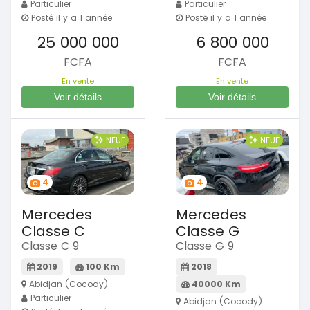
Particulier
Particulier
Posté il y a 1 année
Posté il y a 1 année
25 000 000
6 800 000
FCFA
FCFA
En vente
En vente
Voir détails
Voir détails
NEUF
NEUF
4
4
Mercedes
Mercedes
Classe C
Classe G
Classe C 9
Classe G 9
2019
100 Km
2018
Abidjan (Cocody)
40000 Km
Particulier
Abidjan (Cocody)