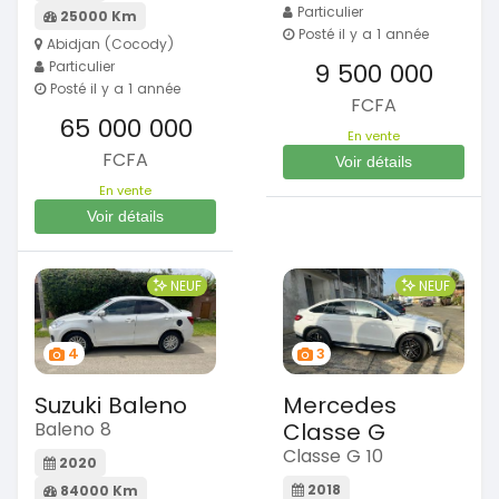
Particulier
25000 Km
Posté il y a 1 année
Abidjan (Cocody)
Particulier
9 500 000
Posté il y a 1 année
FCFA
65 000 000
En vente
FCFA
Voir détails
En vente
Voir détails
NEUF
NEUF
4
3
Suzuki Baleno
Mercedes
Baleno 8
Classe G
Classe G 10
2020
2018
84000 Km