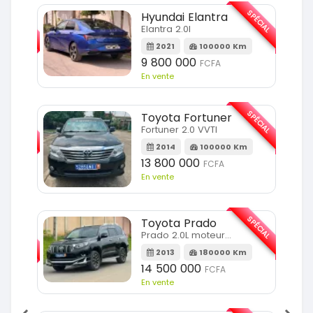
SPÉCIAL
SPÉCIAL
Hyundai Elantra
Elantra 2.0l
m
2021
100000 Km
9 800 000
FCFA
En vente
SPÉCIAL
SPÉCIAL
Toyota Fortuner
Fortuner 2.0 VVTI
m
2014
100000 Km
13 800 000
FCFA
En vente
SPÉCIAL
Toyota Prado
SPÉCIAL
Prado 2.0L moteur d4d
2013
180000 Km
14 500 000
FCFA
En vente