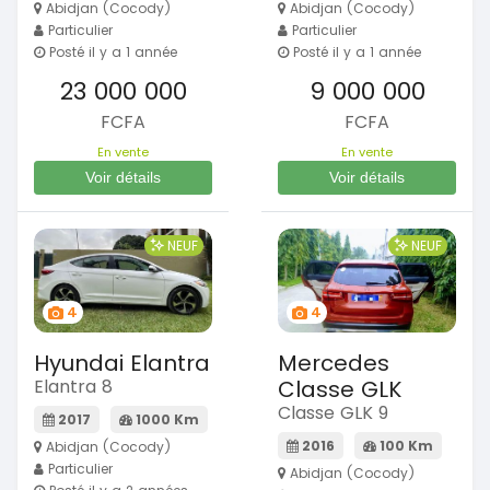
Abidjan (Cocody)
Abidjan (Cocody)
Particulier
Particulier
Posté il y a 1 année
Posté il y a 1 année
23 000 000
9 000 000
FCFA
FCFA
En vente
En vente
Voir détails
Voir détails
NEUF
NEUF
4
4
Hyundai Elantra
Mercedes
Elantra 8
Classe GLK
Classe GLK 9
2017
1000 Km
2016
100 Km
Abidjan (Cocody)
Particulier
Abidjan (Cocody)