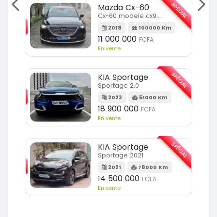
SPÉCIAL
Mazda Cx-60
SPÉCIAL
Cx-60 modele cx9 full option
2018
100000 Km
Km
11 000 000
FCFA
En vente
SPÉCIAL
KIA Sportage
SPÉCIAL
Sportage 2.0
2023
51000 Km
m
18 900 000
FCFA
En vente
SPÉCIAL
KIA Sportage
SPÉCIAL
Sportage 2021
2021
78000 Km
m
14 500 000
FCFA
En vente