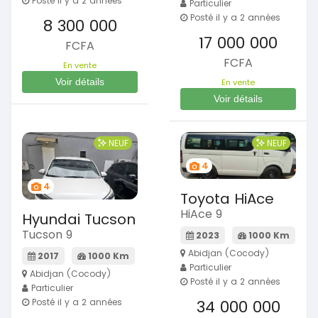
Posté il y a 2 années
Particulier
Posté il y a 2 années
8 300 000
17 000 000
FCFA
FCFA
En vente
Voir détails
En vente
Voir détails
NEUF
NEUF
4
4
Toyota HiAce
HiAce 9
Hyundai Tucson
Tucson 9
2023
1000 Km
Abidjan (Cocody)
2017
1000 Km
Particulier
Abidjan (Cocody)
Posté il y a 2 années
Particulier
34 000 000
Posté il y a 2 années