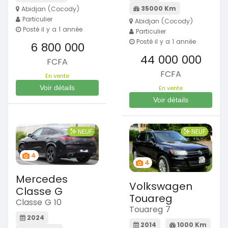
35000 Km
Abidjan (Cocody)
Particulier
Abidjan (Cocody)
Posté il y a 1 année
Particulier
Posté il y a 1 année
6 800 000
44 000 000
FCFA
FCFA
En vente
Voir détails
En vente
Voir détails
NEUF
NEUF
4
4
Mercedes
Volkswagen
Classe G
Touareg
Classe G 10
Touareg 7
2024
2014
1000 Km