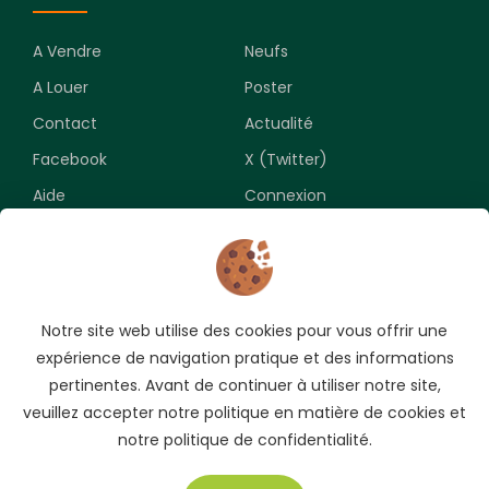
A Vendre
Neufs
A Louer
Poster
Contact
Actualité
Facebook
X (Twitter)
Aide
Connexion
Newsletter
Notre site web utilise des cookies pour vous offrir une
Souscrivez pour recevoir les meilleures opportunités.
expérience de navigation pratique et des informations
pertinentes. Avant de continuer à utiliser notre site,
veuillez accepter notre politique en matière de cookies et
notre politique de confidentialité.