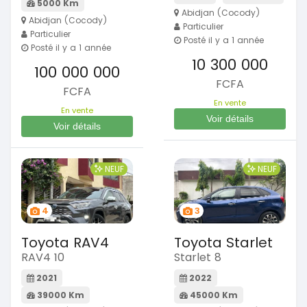
5000 Km
Abidjan (Cocody)
Abidjan (Cocody)
Particulier
Particulier
Posté il y a 1 année
Posté il y a 1 année
10 300 000
100 000 000
FCFA
FCFA
En vente
En vente
Voir détails
Voir détails
NEUF
NEUF
4
3
Toyota RAV4
Toyota Starlet
RAV4 10
Starlet 8
2021
2022
39000 Km
45000 Km