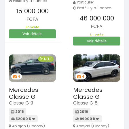
Posté il y a 1 année
Particulier
Posté il y a 1 année
15 000 000
46 000 000
FCFA
FCFA
En vente
Voir détails
En vente
Voir détails
NEUF
4
4
Mercedes
Mercedes
Classe G
Classe G
Classe G 9
Classe G 8
2016
2016
52000 Km
99000 Km
Abidjan (Cocody)
Abidjan (Cocody)