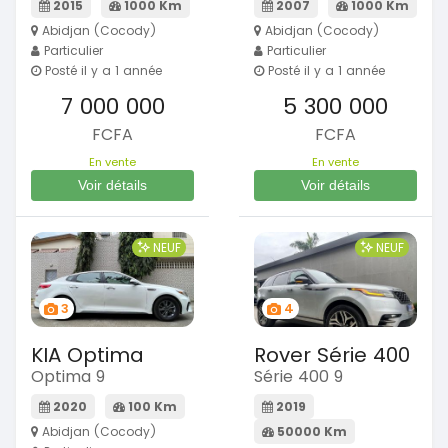
2015
1000 Km
2007
1000 Km
Abidjan (Cocody)
Abidjan (Cocody)
Particulier
Particulier
Posté il y a 1 année
Posté il y a 1 année
7 000 000
5 300 000
FCFA
FCFA
En vente
En vente
Voir détails
Voir détails
NEUF
NEUF
3
4
KIA Optima
Rover Série 400
Optima 9
Série 400 9
2020
100 Km
2019
Abidjan (Cocody)
50000 Km