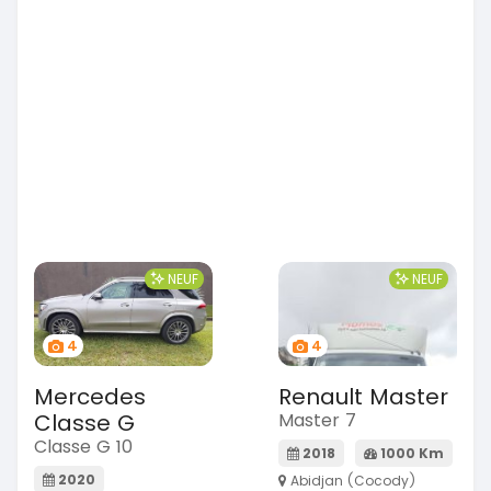
NEUF
NEUF
4
4
Mercedes
Renault Master
Classe G
Master 7
Classe G 10
2018
1000 Km
2020
Abidjan (Cocody)