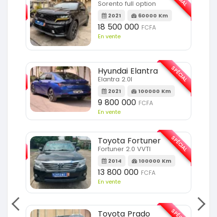
Sorento full option
m
2021
60000 Km
18 500 000
FCFA
En vente
SPÉCIAL
SPÉCIAL
Hyundai Elantra
Elantra 2.0l
m
2021
100000 Km
9 800 000
FCFA
En vente
SPÉCIAL
SPÉCIAL
Toyota Fortuner
Fortuner 2.0 VVTI
m
2014
100000 Km
13 800 000
FCFA
En vente
SPÉCIAL
SPÉCIAL
Toyota Prado