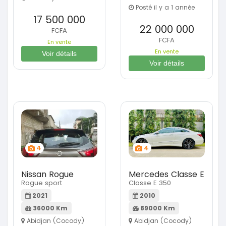
Posté il y a 1 année
17 500 000
22 000 000
FCFA
FCFA
En vente
En vente
Voir détails
Voir détails
4
4
Nissan Rogue
Mercedes Classe E
Rogue sport
Classe E 350
2021
2010
36000 Km
89000 Km
Abidjan (Cocody)
Abidjan (Cocody)