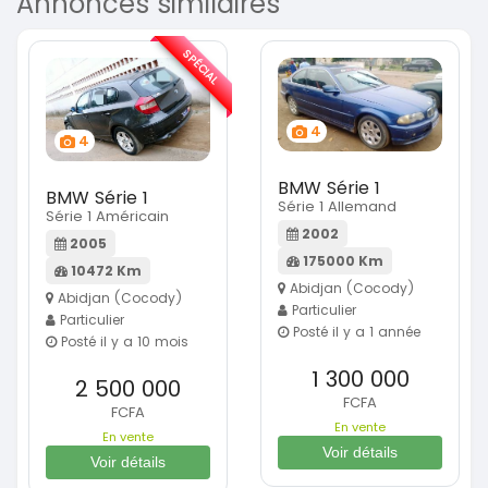
Annonces similaires
SPÉCIAL
4
4
BMW Série 1
BMW Série 1
Série 1 Allemand
Série 1 Américain
2002
2005
175000 Km
10472 Km
Abidjan (Cocody)
Abidjan (Cocody)
Particulier
Particulier
Posté il y a 1 année
Posté il y a 10 mois
1 300 000
2 500 000
FCFA
FCFA
En vente
En vente
Voir détails
Voir détails