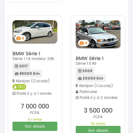
4
4
BMW Série 1
BMW Série 1
Série 1 1.6 moteur 218i
Série 1 E46
2017
2009
95000 Km
20000 Km
Abidjan (Cocody)
Abidjan (Cocody)
PRO
Particulier
Posté il y a 1 année
Posté il y a 2 années
7 000 000
3 500 000
FCFA
FCFA
En vente
En vente
Voir détails
Voir détails