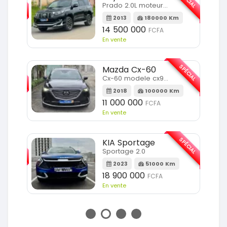
Prado 2.0L moteur d4d
2013
180000 Km
14 500 000
FCFA
En vente
SPÉCIAL
SPÉCIAL
Mazda Cx-60
Cx-60 modele cx9 full option
Km
2018
100000 Km
11 000 000
FCFA
En vente
SPÉCIAL
SPÉCIAL
KIA Sportage
Sportage 2.0
m
2023
51000 Km
18 900 000
FCFA
En vente