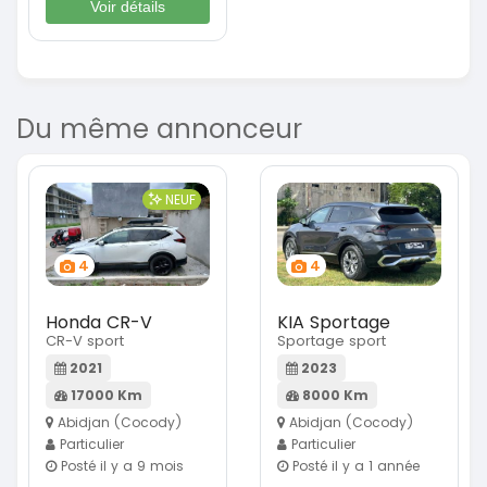
Voir détails
Du même annonceur
NEUF
4
4
Honda CR-V
KIA Sportage
CR-V sport
Sportage sport
2021
2023
17000 Km
8000 Km
Abidjan (Cocody)
Abidjan (Cocody)
Particulier
Particulier
Posté il y a 9 mois
Posté il y a 1 année