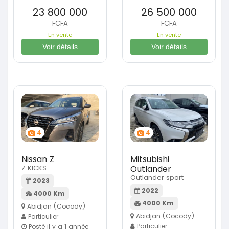
23 800 000
26 500 000
FCFA
FCFA
En vente
En vente
Voir détails
Voir détails
4
4
Nissan Z
Mitsubishi
Z KICKS
Outlander
Outlander sport
2023
2022
4000 Km
4000 Km
Abidjan (Cocody)
Abidjan (Cocody)
Particulier
Particulier
Posté il y a 1 année