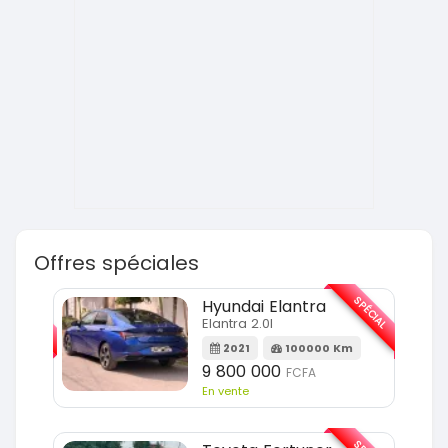
Offres spéciales
SPÉCIAL
SPÉCIAL
Hyundai Elantra
Elantra 2.0l
m
2021
100000 Km
9 800 000
FCFA
En vente