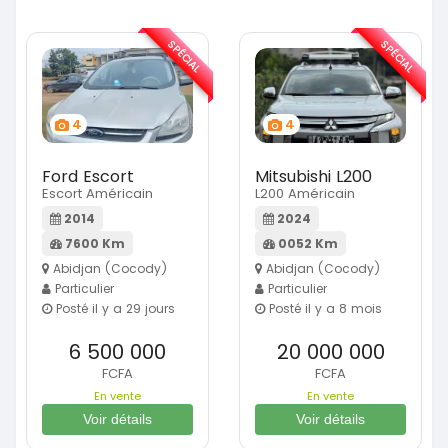
SPÉCIAL
SPÉCIAL
4
4
Ford Escort
Mitsubishi L200
Escort Américain
L200 Américain
2014
2024
7600 Km
0052 Km
Abidjan (Cocody)
Abidjan (Cocody)
Particulier
Particulier
Posté il y a 29 jours
Posté il y a 8 mois
6 500 000
20 000 000
FCFA
FCFA
En vente
En vente
Voir détails
Voir détails