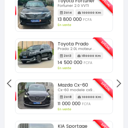
SPÉCIAL
SPÉCIAL
Toyota Fortuner
Fortuner 2.0 VVTI
m
2014
100000 Km
13 800 000
FCFA
En vente
SPÉCIAL
Toyota Prado
SPÉCIAL
Prado 2.0L moteur d4d
2013
180000 Km
14 500 000
FCFA
En vente
SPÉCIAL
Mazda Cx-60
SPÉCIAL
Cx-60 modele cx9 full option
2018
100000 Km
Km
11 000 000
FCFA
En vente
SPÉCIAL
KIA Sportage