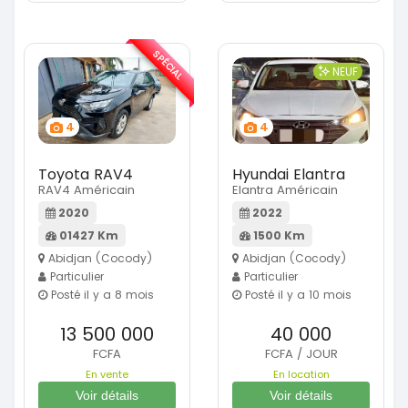
SPÉCIAL
NEUF
4
4
Toyota RAV4
Hyundai Elantra
RAV4 Américain
Elantra Américain
2020
2022
01427 Km
1500 Km
Abidjan (Cocody)
Abidjan (Cocody)
Particulier
Particulier
Posté il y a 8 mois
Posté il y a 10 mois
13 500 000
40 000
FCFA
FCFA / JOUR
En vente
En location
Voir détails
Voir détails