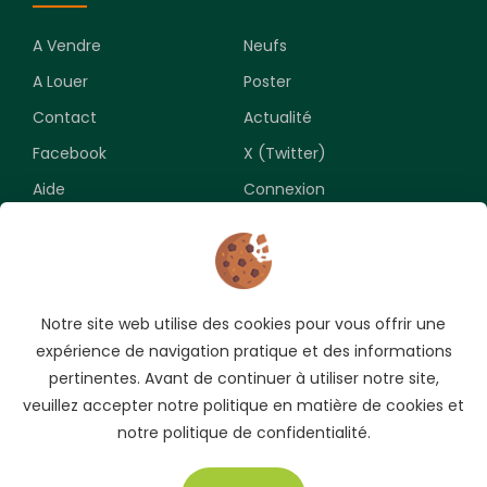
A Vendre
Neufs
A Louer
Poster
Contact
Actualité
Facebook
X (Twitter)
Aide
Connexion
Newsletter
Notre site web utilise des cookies pour vous offrir une
Souscrivez pour recevoir les meilleures opportunités.
expérience de navigation pratique et des informations
pertinentes. Avant de continuer à utiliser notre site,
veuillez accepter notre politique en matière de cookies et
notre politique de confidentialité.