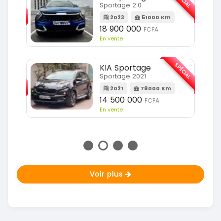
SPÉCIAL
Sportage 2.0
2023
51000 Km
m
18 900 000
FCFA
En vente
SPÉCIAL
KIA Sportage
SPÉCIAL
Sportage 2021
2021
78000 Km
m
14 500 000
FCFA
En vente
Voir plus