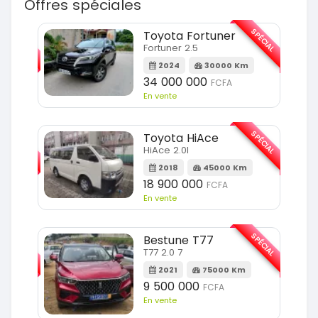
Offres spéciales
SPÉCIAL
SPÉCIAL
Toyota Fortuner
Fortuner 2.5
Km
2024
30000 Km
34 000 000
FCFA
En vente
SPÉCIAL
SPÉCIAL
Toyota HiAce
HiAce 2.0l
m
2018
45000 Km
18 900 000
FCFA
En vente
SPÉCIAL
SPÉCIAL
Bestune T77
T77 2.0 7
Km
2021
75000 Km
9 500 000
FCFA
En vente