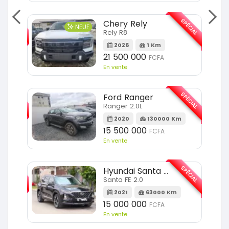
SPÉCIAL
SPÉCIAL
Chery Rely
NEUF
Rely R8
Km
2026
1 Km
21 500 000
FCFA
En vente
SPÉCIAL
SPÉCIAL
Ford Ranger
Ranger 2.0L
m
2020
130000 Km
15 500 000
FCFA
En vente
SPÉCIAL
SPÉCIAL
Hyundai Santa FE
Santa FE 2.0
Km
2021
63000 Km
15 000 000
FCFA
En vente