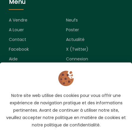
Menu
A Vendre
Neufs
A Louer
Poster
Contact
Actualité
Facebook
X (Twitter)
Aide
Connexion
Newsletter
Notre site web utilise des cookies pour vous offrir une
Souscrivez pour recevoir les meilleures opportunités.
expérience de navigation pratique et des informations
pertinentes. Avant de continuer à utiliser notre site,
veuillez accepter notre politique en matière de cookies et
notre politique de confidentialité.