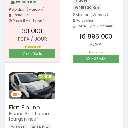
2019
125000 Km
115800 Km
Abidjan (Marcory)
Abidjan (Marcory)
Particulier
Particulier
Posté il y a 1 année
Posté il y a 2 années
30 000
16 895 000
FCFA / JOUR
FCFA
En location
En vente
Voir détails
Voir détails
NEUF
4
Fiat Fiorino
Fiorino Fiat fiorino
fourgon neuf
2023
59 Km