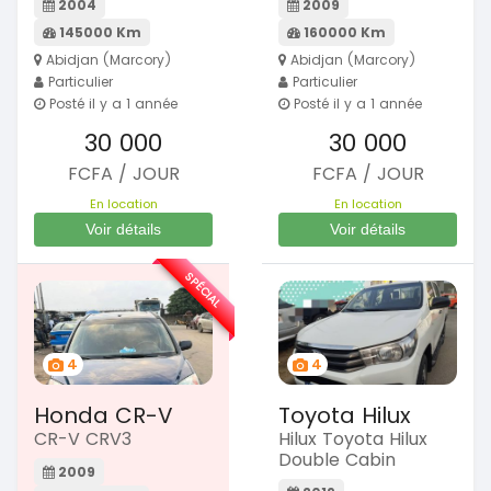
2004
2009
145000 Km
160000 Km
Abidjan (Marcory)
Abidjan (Marcory)
Particulier
Particulier
Posté il y a 1 année
Posté il y a 1 année
30 000
30 000
FCFA / JOUR
FCFA / JOUR
En location
En location
Voir détails
Voir détails
SPÉCIAL
4
4
Honda CR-V
Toyota Hilux
CR-V CRV3
Hilux Toyota Hilux
Double Cabin
2009