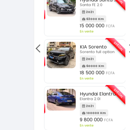
SPÉCIAL
Santa FE 2.0
KIA Sportage
Sportage 2.0
2021
63000 Km
2023
15 000 000
FCFA
51000 Km
En vente
18 900 000
FCFA
En vente
SPÉCIAL
KIA Sorento
SPÉCIAL
Sorento full option
KIA Sportage
Sportage 2021
2021
60000 Km
2021
18 500 000
FCFA
78000 Km
En vente
14 500 000
FCFA
En vente
SPÉCIAL
Hyundai Elantra
SPÉCIAL
Elantra 2.0l
Suzuki Vitara
Vitara modele glx
2021
100000 Km
2019
9 800 000
FCFA
85000 Km
En vente
9 300 000
FCFA