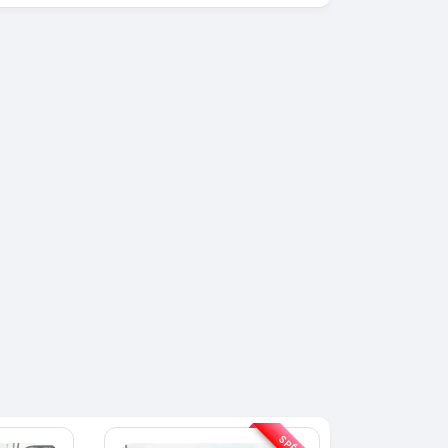
SPÉCIAL
Toyota Fortuner
SPÉCIAL
Fortuner 2.0 VVTI
ai Tucson
N-LINE
2014
6
1 Km
100000 Km
0 000
13 800 000
FCFA
FCFA
En vente