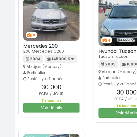
4
4
Mercedes 200
Hyundai Tucson
200 Mercedes C200
Tucson Tucson
2004
145000 Km
2009
1600
Abidjan (Marcory)
Abidjan (Marcory)
Particulier
Particulier
Posté il y a 1 année
Posté il y a 1 anné
30 000
30 000
FCFA / JOUR
FCFA / JOU
En location
En location
Voir détails
Voir détail