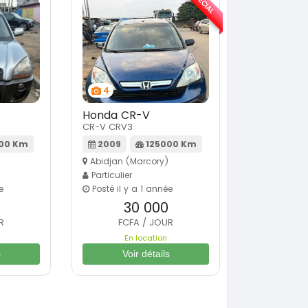
SPÉCIAL
4
Honda CR-V
CR-V CRV3
00 Km
2009
125000 Km
Abidjan (Marcory)
Particulier
e
Posté il y a 1 année
30 000
R
FCFA / JOUR
En location
s
Voir détails