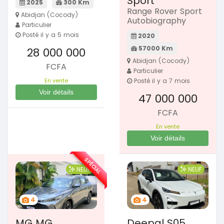
Sport
2025
300 Km
Range Rover Sport
Abidjan (Cocody)
Autobiography
Particulier
Posté il y a 5 mois
2020
57000 Km
28 000 000
Abidjan (Cocody)
FCFA
Particulier
En vente
Posté il y a 7 mois
Voir détails
47 000 000
FCFA
En vente
Voir détails
SPÉCIAL
NEUF
NEUF
4
4
MG MG
Deepal S05