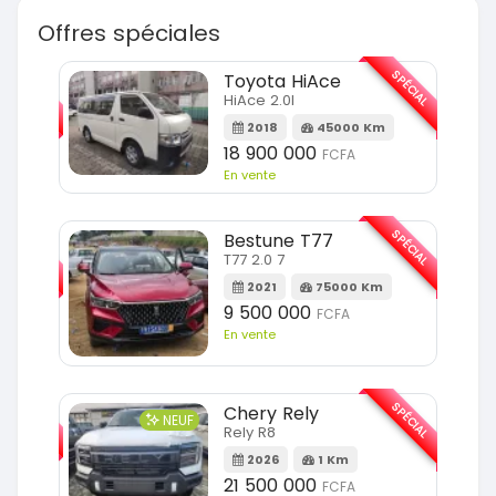
Offres spéciales
SPÉCIAL
Toyota HiAce
HiAce 2.0l
2018
45000 Km
18 900 000
FCFA
En vente
SPÉCIAL
Bestune T77
T77 2.0 7
2021
75000 Km
9 500 000
FCFA
En vente
SPÉCIAL
Chery Rely
NEUF
Rely R8
2026
1 Km
21 500 000
FCFA