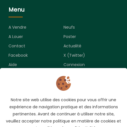
Menu
A Vendre
Neufs
A Louer
Poster
Contact
Actualité
Facebook
X (Twitter)
Aide
Connexion
Newsletter
Notre site web utilise des cookies pour vous offrir une
Souscrivez pour recevoir les meilleures opportunités.
expérience de navigation pratique et des informations
pertinentes. Avant de continuer à utiliser notre site,
veuillez accepter notre politique en matière de cookies et