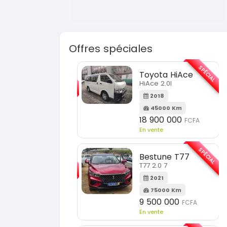
Offres spéciales
SPÉCIAL
SPÉC
Toyota HiAce
Hyundai Elantra
HiAce 2.0l
Elantra 2.0l
2018
2021
45000 Km
100000 Km
18 900 000
9 800 000
FCFA
FCFA
En vente
En vente
SPÉCIAL
SPÉC
Bestune T77
Toyota Fortuner
T77 2.0 7
Fortuner 2.0 VVTI
2021
2014
75000 Km
100000 Km
9 500 000
13 800 000
FCFA
FCFA
En vente
En vente