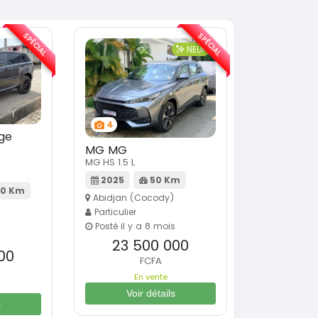
SPÉCIAL
SPÉCIAL
NEUF
4
ge
MG MG
MG HS 1.5 L
2025
50 Km
0 Km
Abidjan (Cocody)
Particulier
Posté il y a 8 mois
23 500 000
00
FCFA
En vente
Voir détails
s