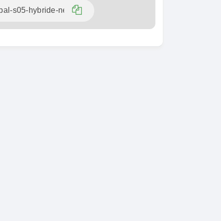
ente
SPÉCIAL
KIA Sorento
SPÉCIAL
Sorento full option
zda CX-5
 2.0 sport
2021
015
60000 Km
18 500 000
00000 Km
FCFA
En vente
900 000
FCFA
ente