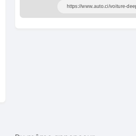
En v
SPÉCIAL
Dacia Dokker
IAL
Dokker 1.6
Ma
CX-5
2014
100000 Km
2
3 800 000
FCFA
1
En vente
8 
En v