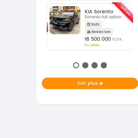
En vente
SPÉCIAL
KIA Sorento
SPÉC
Sorento full option
KIA Sportage
Sportage 2021
2021
60000 Km
2021
18 500 000
FCFA
78000 Km
En vente
14 500 000
FCFA
En vente
Voir plus