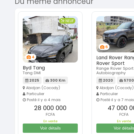
Du même annonceur
NEUF
6
4
Land Rover Ran
Rover Sport
Byd Tang
Range Rover Sport
Tang DMI
Autobiography
2025
300 Km
2020
5700
Abidjan (Cocody)
Abidjan (Cocody)
Particulier
Particulier
Posté il y a 4 mois
Posté il y a 7 mois
28 000 000
47 000 0
FCFA
FCFA
En vente
En vente
Voir détails
Voir détail