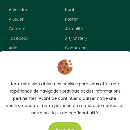
A Vendre
Neufs
A Louer
Poster
Contact
Actualité
Facebook
X (Twitter)
Aide
Connexion
Newsletter
Notre site web utilise des cookies pour vous offrir une
Souscrivez pour recevoir les meilleures opportunités.
expérience de navigation pratique et des informations
pertinentes. Avant de continuer à utiliser notre site,
veuillez accepter notre politique en matière de cookies et
notre politique de confidentialité.
Accepter