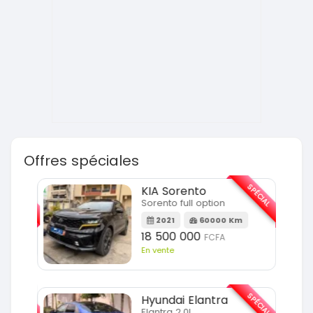
Offres spéciales
SPÉCIAL
SPÉCIAL
KIA Sorento
Sorento full option
m
2021
60000 Km
18 500 000
FCFA
En vente
SPÉCIAL
SPÉCIAL
Hyundai Elantra
Elantra 2.0l