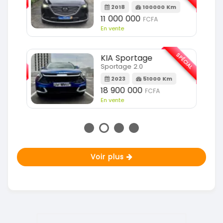
Km
2018
100000 Km
11 000 000
FCFA
En vente
SPÉCIAL
SPÉCIAL
KIA Sportage
Sportage 2.0
m
2023
51000 Km
18 900 000
FCFA
En vente
Voir plus