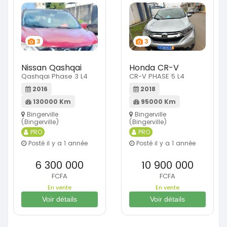
3
3
Nissan Qashqai
Honda CR-V
Qashqai Phase 3 L4
CR-V PHASE 5 L4
2016
2018
130000 Km
95000 Km
Bingerville
Bingerville
(Bingerville)
(Bingerville)
PRO
PRO
Posté il y a 1 année
Posté il y a 1 année
6 300 000
10 900 000
FCFA
FCFA
En vente
En vente
Voir détails
Voir détails