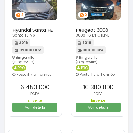
3
2
Hyundai Santa FE
Peugeot 3008
Santa FE V6
3008 1.6 L4 GTLINE
2016
2018
120000 Km
90000 Km
Bingerville
Bingerville
(Bingerville)
(Bingerville)
PRO
PRO
Posté il y a 1 année
Posté il y a 1 année
6 450 000
10 300 000
FCFA
FCFA
En vente
En vente
Voir détails
Voir détails