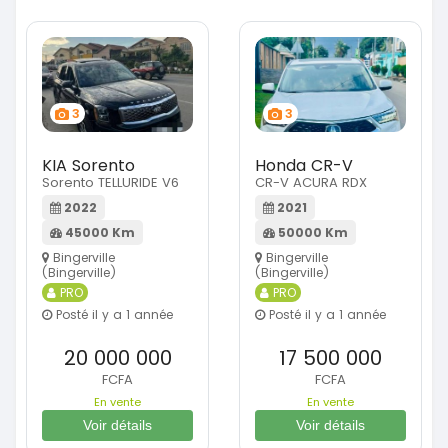
3
3
KIA Sorento
Honda CR-V
Sorento TELLURIDE V6
CR-V ACURA RDX
2022
2021
45000 Km
50000 Km
Bingerville
Bingerville
(Bingerville)
(Bingerville)
PRO
PRO
Posté il y a 1 année
Posté il y a 1 année
20 000 000
17 500 000
FCFA
FCFA
En vente
En vente
Voir détails
Voir détails