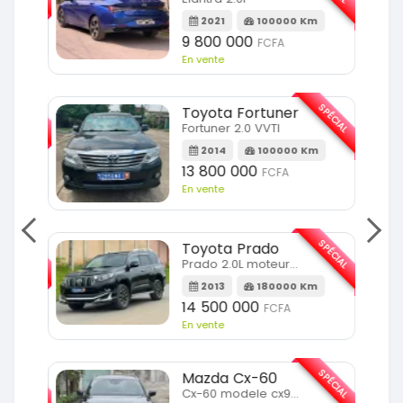
m
2021
100000 Km
9 800 000
FCFA
En vente
SPÉCIAL
SPÉCIAL
Toyota Fortuner
Fortuner 2.0 VVTI
m
2014
100000 Km
13 800 000
FCFA
En vente
SPÉCIAL
SPÉCIAL
Toyota Prado
Prado 2.0L moteur d4d
2013
180000 Km
14 500 000
FCFA
En vente
SPÉCIAL
SPÉCIAL
Mazda Cx-60
Cx-60 modele cx9 full option