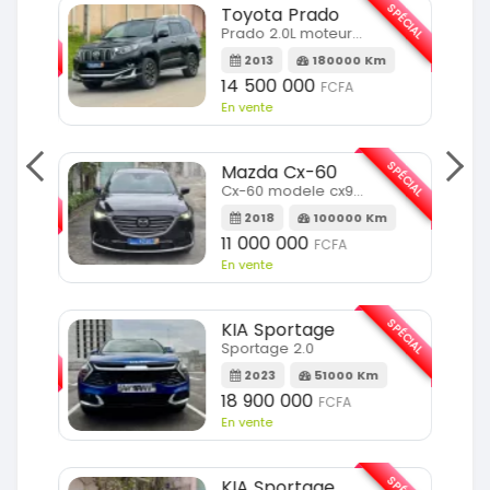
SPÉCIAL
Toyota Prado
SPÉCIAL
Prado 2.0L moteur d4d
2013
180000 Km
14 500 000
FCFA
En vente
SPÉCIAL
Mazda Cx-60
SPÉCIAL
Cx-60 modele cx9 full option
2018
100000 Km
Km
11 000 000
FCFA
En vente
SPÉCIAL
KIA Sportage
SPÉCIAL
Sportage 2.0
2023
51000 Km
m
18 900 000
FCFA
En vente
KIA Sportage