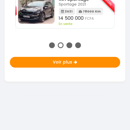
SPÉCIAL
SPÉCIAL
Sportage 2021
2021
78000 Km
m
14 500 000
FCFA
En vente
Voir plus