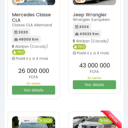
Mercedes Classe
Jeep Wrangler
CLA
Wrangler Européen
Classe CLA Allemand
2024
2020
43032 Km
48000 Km
Abidjan (Cocody)
Abidjan (Cocody)
PRO
PRO
Posté il y a 4 mois
Posté il y a 4 mois
43 000 000
26 000 000
FCFA
FCFA
En vente
En vente
Voir détails
Voir détails
SPÉCIAL
NEUF
NEUF