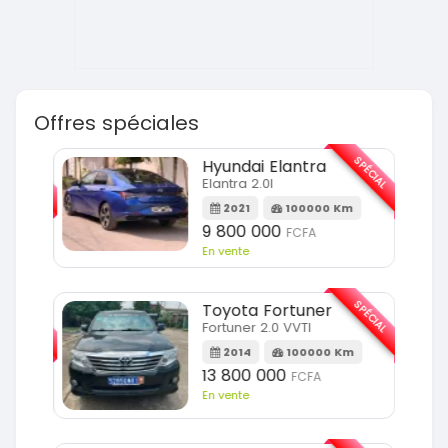
Offres spéciales
SPÉCIAL
SPÉCIAL
Hyundai Elantra
Elantra 2.0l
m
2021
100000 Km
9 800 000
FCFA
En vente
SPÉCIAL
SPÉCIAL
Toyota Fortuner
Fortuner 2.0 VVTI
m
2014
100000 Km
13 800 000
FCFA
En vente