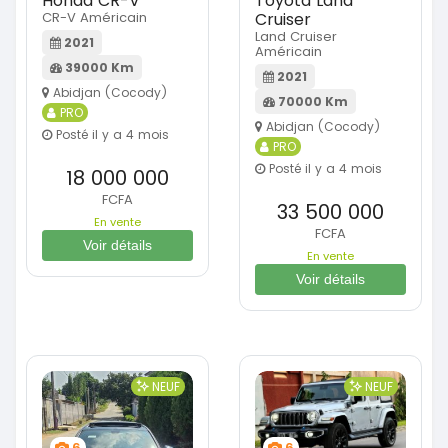
Honda CR-V
Toyota Land
CR-V Américain
Cruiser
Land Cruiser
2021
Américain
39000 Km
2021
Abidjan (Cocody)
70000 Km
PRO
Abidjan (Cocody)
Posté il y a 4 mois
PRO
Posté il y a 4 mois
18 000 000
FCFA
33 500 000
En vente
FCFA
Voir détails
En vente
Voir détails
NEUF
NEUF
6
6