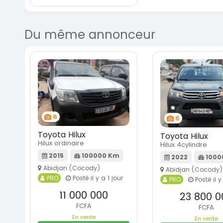
Du même annonceur
6
6
Toyota Hilux
Toyota Hilux
Hilux ordinaire
Hilux 4cylindre
2015
100000 Km
2022
1000
Abidjan (Cocody)
Abidjan (Cocody)
PRO
Posté il y a 1 jour
PRO
Posté il y
11 000 000
23 800 0
FCFA
FCFA
En vente
En vente