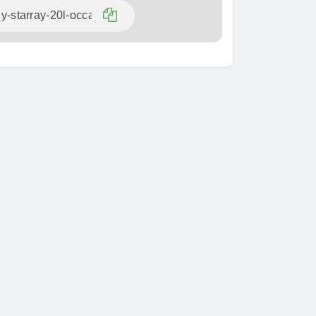
SPÉCIAL
Toyota Fortuner
SPÉCIAL
Fortuner 2.0 VVTI
i Tucson
-LINE
2014
1 Km
100000 Km
 000
13 800 000
FCFA
FCFA
En vente