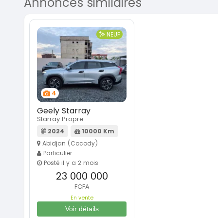
Annonces similaires
NEUF
4
Geely Starray
Starray Propre
2024
10000 Km
Abidjan (Cocody)
Particulier
Posté il y a 2 mois
23 000 000
FCFA
En vente
Voir détails