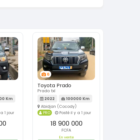
6
Toyota Prado
Prado txl
00 Km
2022
100000 Km
Abidjan (Cocody)
 a 1 jour
PRO
Posté il y a 1 jour
00
18 900 000
FCFA
En vente