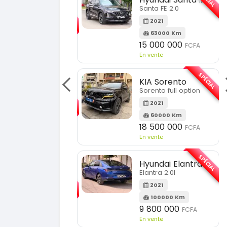
SPÉCIAL
Santa FE 2.0
KIA Sportage
Sportage 2.0
2021
63000 Km
2023
15 000 000
FCFA
51000 Km
n vente
18 900 000
FCFA
En vente
SPÉCIAL
KIA Sorento
SPÉCIAL
orento full option
KIA Sportage
Sportage 2021
2021
60000 Km
2021
18 500 000
FCFA
78000 Km
n vente
14 500 000
FCFA
En vente
SPÉCIAL
Hyundai Elantra
SPÉCIAL
lantra 2.0l
Suzuki Vitara
Vitara modele glx
2021
100000 Km
2019
9 800 000
FCFA
85000 Km
n vente
9 300 000
FCFA