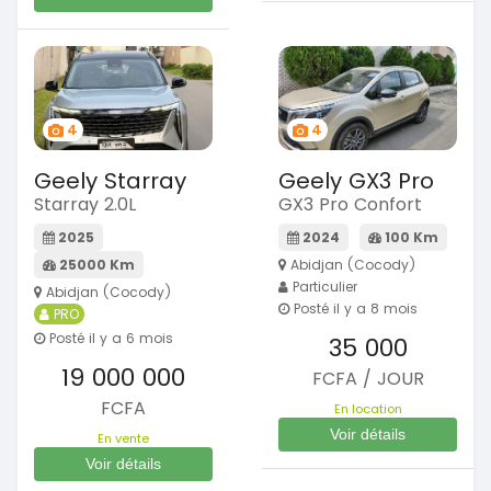
4
4
Geely Starray
Geely GX3 Pro
Starray 2.0L
GX3 Pro Confort
2025
2024
100 Km
25000 Km
Abidjan (Cocody)
Particulier
Abidjan (Cocody)
Posté il y a 8 mois
PRO
Posté il y a 6 mois
35 000
19 000 000
FCFA / JOUR
FCFA
En location
Voir détails
En vente
Voir détails