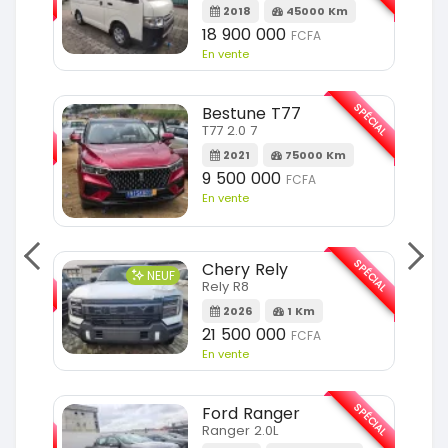
m
2018
45000 Km
18 900 000
FCFA
En vente
SPÉCIAL
SPÉCIAL
Bestune T77
T77 2.0 7
Km
2021
75000 Km
9 500 000
FCFA
En vente
SPÉCIAL
SPÉCIAL
Chery Rely
NEUF
Rely R8
Km
2026
1 Km
21 500 000
FCFA
En vente
SPÉCIAL
SPÉCIAL
Ford Ranger
Ranger 2.0L
m