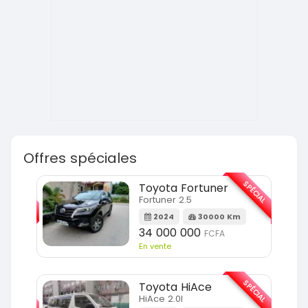
Offres spéciales
SPÉCIAL
SPÉCIAL
Toyota Fortuner
Fortuner 2.5
Km
2024
30000 Km
34 000 000
FCFA
En vente
SPÉCIAL
SPÉCIAL
Toyota HiAce
HiAce 2.0l