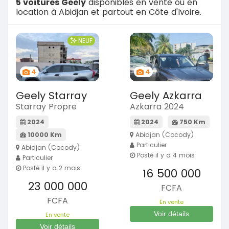
5 voitures Geely
disponibles en vente ou en
location à Abidjan et partout en Côte d'Ivoire.
NEUF
4
4
Geely Starray
Geely Azkarra
Starray Propre
Azkarra 2024
2024
2024
750 Km
10000 Km
Abidjan (Cocody)
Particulier
Abidjan (Cocody)
Posté il y a 4 mois
Particulier
Posté il y a 2 mois
16 500 000
23 000 000
FCFA
FCFA
En vente
Voir détails
En vente
Voir détails