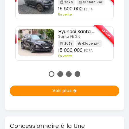
2020
130000 Km
15 500 000
FCFA
En vente
SPÉCIAL
SPÉCIAL
Hyundai Santa FE
Santa FE 2.0
Km
2021
63000 Km
15 000 000
FCFA
En vente
Voir plus
Concessionnaire à la Une