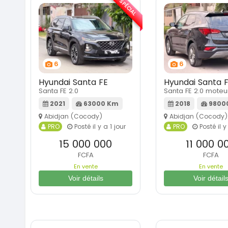
SPÉCIAL
6
6
Hyundai Santa FE
Hyundai Santa 
Santa FE 2.0
Santa FE 2.0 moteu
2021
63000 Km
2018
9800
Abidjan (Cocody)
Abidjan (Cocody)
PRO
Posté il y a 1 jour
PRO
Posté il y
15 000 000
11 000 0
FCFA
FCFA
En vente
En vente
Voir détails
Voir détail