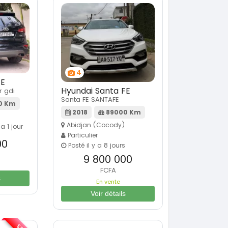
4
FE
Hyundai Santa FE
r gdi
Santa FE SANTAFE
0 Km
2018
89000 Km
Abidjan (Cocody)
 a 1 jour
Particulier
00
Posté il y a 8 jours
9 800 000
FCFA
s
En vente
Voir détails