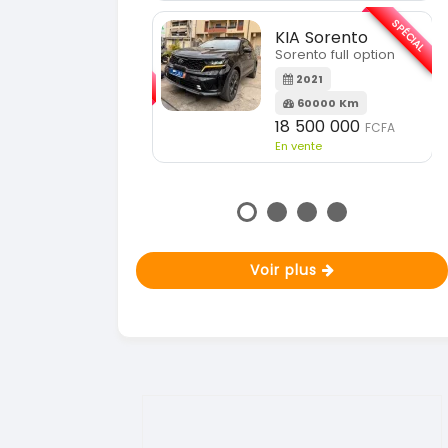
En vente
SPÉCIAL
KIA Sorento
SPÉCIAL
orento full option
KIA Sportage
Sportage 2021
2021
60000 Km
2021
18 500 000
FCFA
78000 Km
n vente
14 500 000
FCFA
En vente
Voir plus