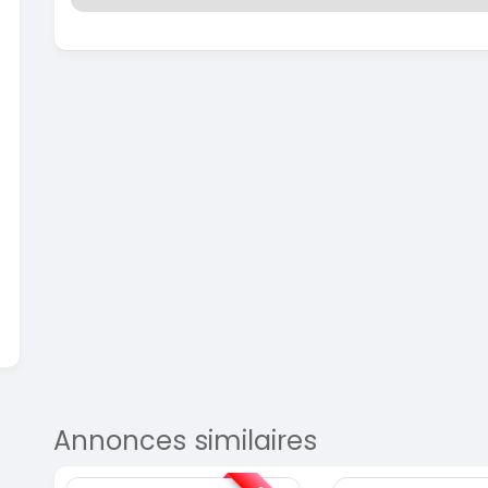
En vente
SPÉCIAL
Dacia Dokker
Dokker 1.6
Mazda 
CX-5 2.0
2014
100000 Km
2015
3 800 000
FCFA
10000
En vente
8 900 
En vente
Annonces similaires