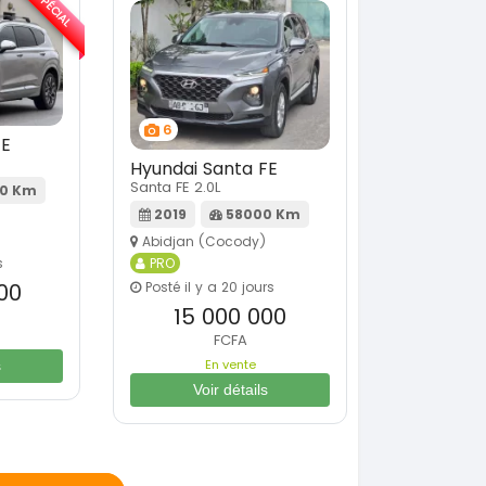
SPÉCIAL
6
FE
Hyundai Santa FE
Santa FE 2.0L
0 Km
2019
58000 Km
Abidjan (Cocody)
s
PRO
00
Posté il y a 20 jours
15 000 000
FCFA
En vente
s
Voir détails