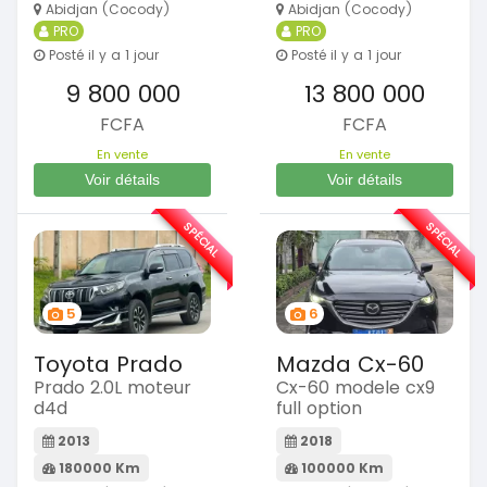
Abidjan (Cocody)
Abidjan (Cocody)
PRO
PRO
Posté il y a 1 jour
Posté il y a 1 jour
9 800 000
13 800 000
FCFA
FCFA
En vente
En vente
Voir détails
Voir détails
SPÉCIAL
SPÉCIAL
5
6
Toyota Prado
Mazda Cx-60
Prado 2.0L moteur
Cx-60 modele cx9
d4d
full option
2013
2018
180000 Km
100000 Km