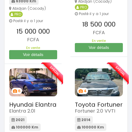
63000 Km
Abidjan (Cocody)
PRO
Abidjan (Cocody)
Posté il y a 1 jour
PRO
Posté il y a 1 jour
18 500 000
15 000 000
FCFA
FCFA
En vente
Voir détails
En vente
Voir détails
SPÉCIAL
SPÉCIAL
6
4
Hyundai Elantra
Toyota Fortuner
Elantra 2.0l
Fortuner 2.0 VVTI
2021
2014
100000 Km
100000 Km