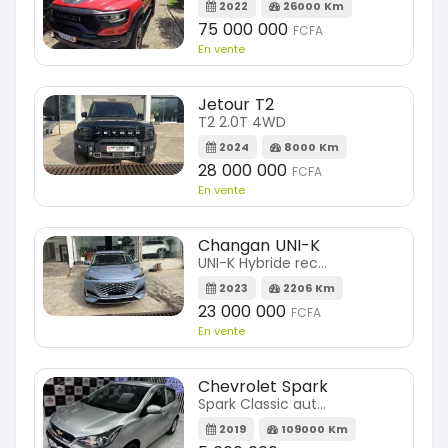
2022
26000 Km
75 000 000
FCFA
En vente
Jetour T2
T2 2.0T 4WD
2024
8000 Km
28 000 000
FCFA
En vente
Changan UNI-K
UNI-K Hybride rechargeable
2023
2206 Km
23 000 000
FCFA
En vente
Chevrolet Spark
Spark Classic automatique
2019
109000 Km