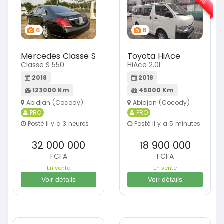
6
6
Mercedes Classe S
Toyota HiAce
Classe S 550
HiAce 2.0l
2018
2018
123000 Km
45000 Km
Abidjan (Cocody)
Abidjan (Cocody)
PRO
PRO
Posté il y a 3 heures
Posté il y a 5 minutes
32 000 000
18 900 000
FCFA
FCFA
En vente
En vente
Voir détails
Voir détails