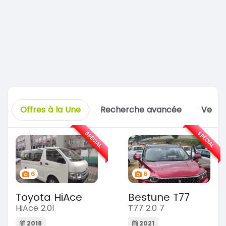
Offres à la Une
Recherche avancée
Vente
SPÉCIAL
SPÉCIAL
6
6
Toyota HiAce
Bestune T77
HiAce 2.0l
T77 2.0 7
2018
2021