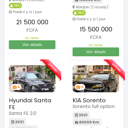
PRO
Abidjan (Cocody)
Posté il y a 1 jour
PRO
Posté il y a 1 jour
21 500 000
15 500 000
FCFA
FCFA
En vente
Voir détails
En vente
Voir détails
SPÉCIAL
SPÉCIAL
6
6
Hyundai Santa
KIA Sorento
FE
Sorento full option
Santa FE 2.0
2021
2021
60000 Km