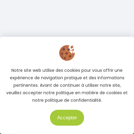
Adresse
Cocody, Abidjan, Côte d'Ivoire
Notre site web utilise des cookies pour vous offrir une
Téléphone
expérience de navigation pratique et des informations
+225 05 04 78 83 83
pertinentes. Avant de continuer à utiliser notre site,
+225 01 40 51 51 04
veuillez accepter notre politique en matière de cookies et
notre politique de confidentialité.
E-mail
info@auto.ci
Accepter
Besoin d'aide ?