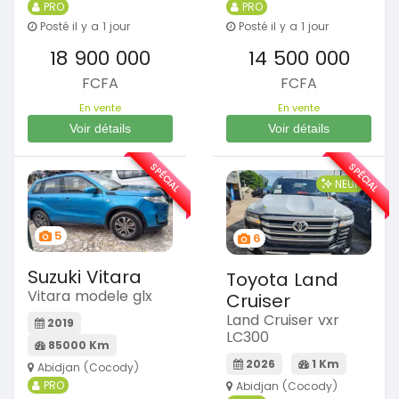
PRO
PRO
Posté il y a 1 jour
Posté il y a 1 jour
18 900 000
14 500 000
FCFA
FCFA
En vente
En vente
Voir détails
Voir détails
SPÉCIAL
SPÉCIAL
NEUF
5
6
Suzuki Vitara
Toyota Land
Vitara modele glx
Cruiser
Land Cruiser vxr
2019
LC300
85000 Km
2026
1 Km
Abidjan (Cocody)
PRO
Abidjan (Cocody)