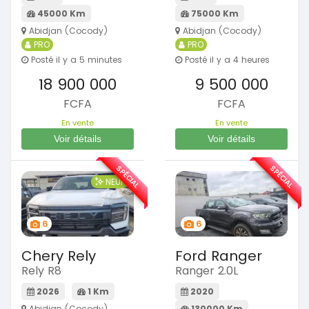
45000 Km
75000 Km
Abidjan (Cocody)
Abidjan (Cocody)
PRO
PRO
Posté il y a 5 minutes
Posté il y a 4 heures
18 900 000
9 500 000
FCFA
FCFA
En vente
En vente
Voir détails
Voir détails
SPÉCIAL
SPÉCIAL
NEUF
6
6
Chery Rely
Ford Ranger
Rely R8
Ranger 2.0L
2026
1 Km
2020
Abidjan (Cocody)
130000 Km