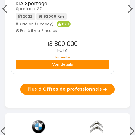
KIA Sportage
Mi
Sportage 2.0
Paj
2022
52000 Km
Abidjan (Cocody)
PRO
A
Posté il y a 2 heures
P
13 800 000
FCFA
En vente
Voir détails
Plus d'Offres de professionnels