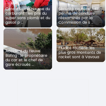
Côte d'Ivoire/Hausse du
Sécurité routière / 41
carburant : les prix du
permis de conduire
super sans plomb et du
réexaminés par la
gasoil p ...
Commission de s ...
Fluidité routière: les
Accident du fleuve
plus gros montants de
Bafing : le propriétaire
racket sont à Vavoua
du car et le chef de
gare écroués ...