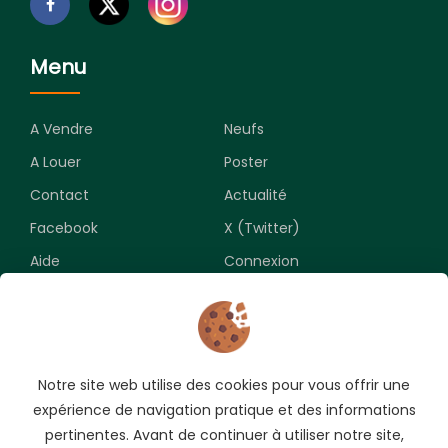
Menu
A Vendre
Neufs
A Louer
Poster
Contact
Actualité
Facebook
X (Twitter)
Aide
Connexion
Newsletter
Notre site web utilise des cookies pour vous offrir une
Souscrivez pour recevoir les meilleures opportunités.
expérience de navigation pratique et des informations
pertinentes. Avant de continuer à utiliser notre site,