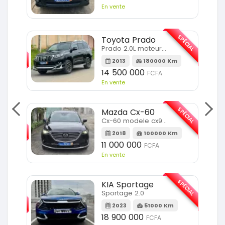
En vente
SPÉCIAL
Toyota Prado
SPÉCIAL
Prado 2.0L moteur d4d
2013
180000 Km
14 500 000
FCFA
En vente
SPÉCIAL
Mazda Cx-60
SPÉCIAL
Cx-60 modele cx9 full option
2018
100000 Km
Km
11 000 000
FCFA
En vente
SPÉCIAL
KIA Sportage
SPÉCIAL
Sportage 2.0
2023
51000 Km
m
18 900 000
FCFA