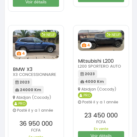
Voir détails
NEUF
NEUF
4
4
Mitsubishi L200
L200 SPORTERO AUTO
BMW X3
2023
X3 CONCESSIONNAIRE
4000 Km
2023
Abidjan (Cocody)
24000 Km
PRO
Abidjan (Cocody)
Posté il y a 1 année
PRO
Posté il y a 1 année
23 450 000
FCFA
36 950 000
En vente
FCFA
Voir détails
En vente