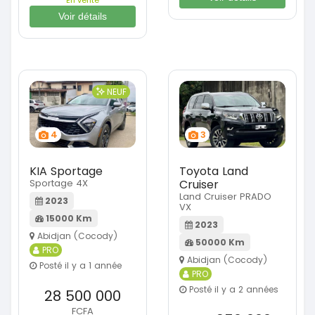
Voir détails
NEUF
4
3
KIA Sportage
Toyota Land
Sportage 4X
Cruiser
Land Cruiser PRADO
2023
VX
15000 Km
2023
Abidjan (Cocody)
50000 Km
PRO
Abidjan (Cocody)
Posté il y a 1 année
PRO
Posté il y a 2 années
28 500 000
FCFA