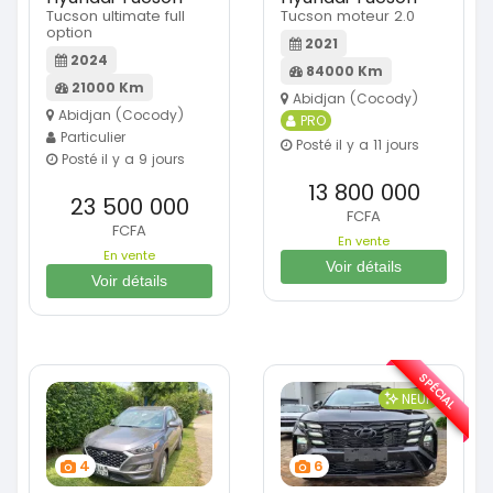
Tucson ultimate full
Tucson moteur 2.0
option
2021
2024
84000 Km
21000 Km
Abidjan (Cocody)
Abidjan (Cocody)
PRO
Particulier
Posté il y a 11 jours
Posté il y a 9 jours
13 800 000
23 500 000
FCFA
FCFA
En vente
En vente
Voir détails
Voir détails
SPÉCIAL
NEUF
4
6