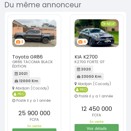
Du même annonceur
NEUF
3
4
Toyota GR86
KIA K2700
GR86 TACOMA BLACK
K2700 FORTE GT
ÉDITION
2020
2021
23000 Km
12000 Km
Abidjan (Cocody)
Abidjan (Cocody)
PRO
PRO
Posté il y a 1 année
Posté il y a 1 année
12 450 000
25 900 000
FCFA
FCFA
En vente
En vente
Voir détails