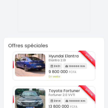
Offres spéciales
SPÉCIAL
SPÉCIAL
Hyundai Elantra
Elantra 2.0l
m
2021
100000 Km
9 800 000
FCFA
En vente
SPÉCIAL
SPÉCIAL
Toyota Fortuner
Fortuner 2.0 VVTI
m
2014
100000 Km
13 800 000
FCFA