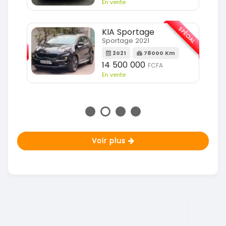
En vente
SPÉCIAL
KIA Sportage
SPÉCIAL
Sportage 2021
2021
78000 Km
m
14 500 000
FCFA
En vente
Voir plus