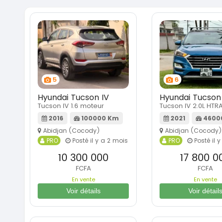
5
6
Hyundai Tucson IV
Hyundai Tucson
Tucson IV 1.6 moteur
Tucson IV 2.0L HTR
2016
100000 Km
2021
4600
Abidjan (Cocody)
Abidjan (Cocody)
PRO
Posté il y a 2 mois
PRO
Posté il 
10 300 000
17 800 0
FCFA
FCFA
En vente
En vente
Voir détails
Voir détail