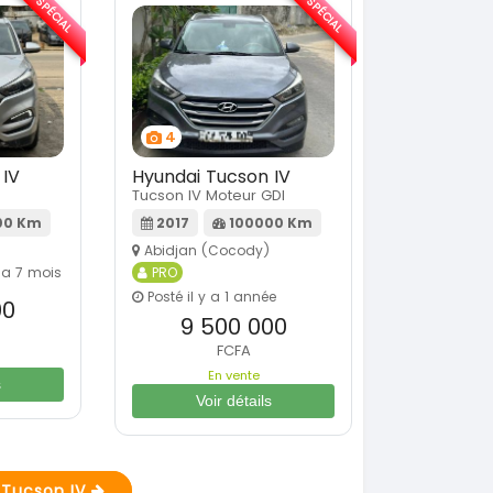
SPÉCIAL
SPÉCIAL
4
 IV
Hyundai Tucson IV
Tucson IV Moteur GDI
00 Km
2017
100000 Km
Abidjan (Cocody)
y a 7 mois
PRO
Posté il y a 1 année
00
9 500 000
FCFA
En vente
s
Voir détails
i Tucson IV