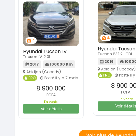
4
4
Hyundai Tucson
Hyundai Tucson IV
Tucson IV 1.2L GDI
Tucson IV 2.0L
2016
1000
2017
100000 Km
Abidjan (Cocody)
Abidjan (Cocody)
PRO
Posté il 
PRO
Posté il y a 7 mois
8 900 0
8 900 000
FCFA
FCFA
En vente
En vente
Voir détail
Voir détails
Voir plus de Hyunda