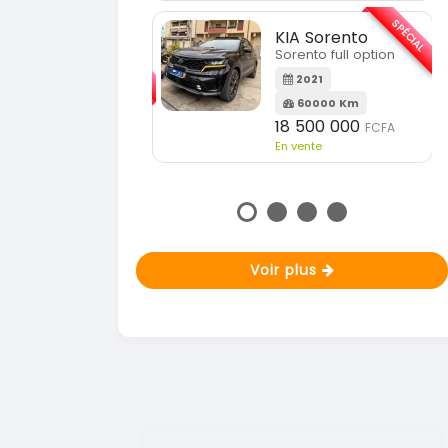
En vente
SPÉCIAL
KIA Sorento
SPÉCIAL
orento full option
KIA Sportage
Sportage 2021
2021
60000 Km
2021
18 500 000
FCFA
78000 Km
n vente
14 500 000
FCFA
En vente
Voir plus