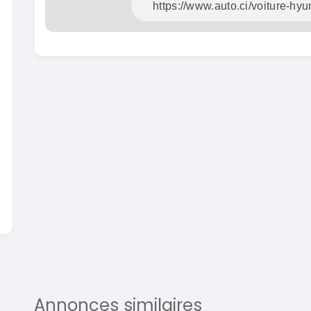
En vente
SPÉCIAL
Dacia Dokker
Dokker 1.6
Mazda 
CX-5 2.0
2014
100000 Km
2015
3 800 000
FCFA
10000
En vente
8 900 
En vente
Annonces similaires