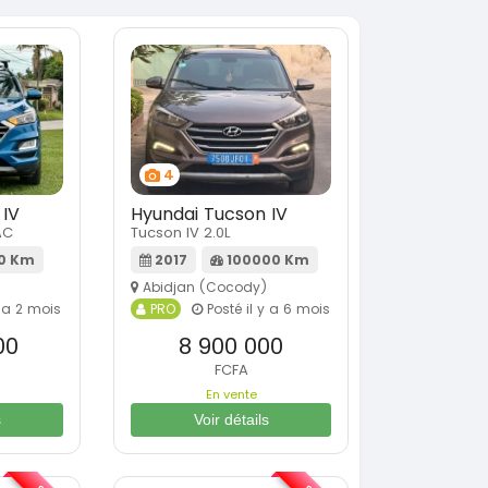
4
 IV
Hyundai Tucson IV
AC
Tucson IV 2.0L
0 Km
2017
100000 Km
Abidjan (Cocody)
y a 2 mois
PRO
Posté il y a 6 mois
00
8 900 000
FCFA
En vente
s
Voir détails