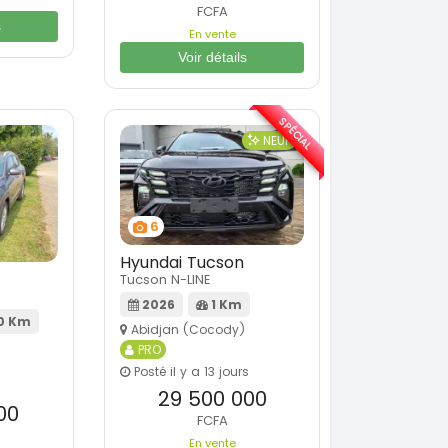
FCFA
s
En vente
Voir détails
SPÉCIAL
NEUF
6
Hyundai Tucson
Tucson N-LINE
2026
1 Km
0 Km
Abidjan (Cocody)
PRO
Posté il y a 13 jours
29 500 000
00
FCFA
En vente