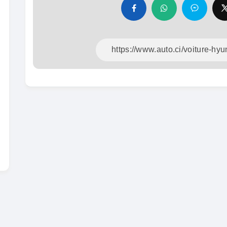
En vente
SPÉCIAL
Dacia Dokker
Dokker 1.6
Mazda 
CX-5 2.0
2014
100000 Km
2015
3 800 000
FCFA
10000
En vente
8 900 
En vente