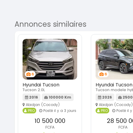
Annonces similaires
6
6
Hyundai Tucson
Hyundai Tucson
Tucson 2.0L
Tucson modele hyb
2016
100000 Km
2026
2500
Abidjan (Cocody)
Abidjan (Cocody)
PRO
Posté il y a 3 jours
PRO
Posté il y
10 500 000
28 500 0
FCFA
FCFA