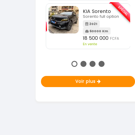
En vente
SPÉCIAL
KIA Sorento
SPÉCIAL
orento full option
KIA Sportage
Sportage 2021
2021
60000 Km
2021
18 500 000
FCFA
78000 Km
n vente
14 500 000
FCFA
En vente
Voir plus