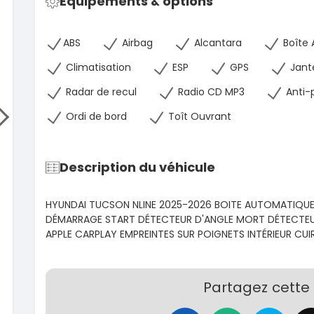
Équipements & options
Hilux 2017
Toyota
Prado 1.6
2017
ABS
Airbag
Alcantara
Boîte 
93000 Km
2015
14 500 000
FCFA
10000
Climatisation
ESP
GPS
Jante
En vente
15 800
Radar de recul
Radio CD MP3
Anti-
En vente
SPÉCIAL
Mitsubishi L200
Ordi de bord
Toît Ouvrant
L200 sportero
Honda 
CR-V Tou
2021
76000 Km
2022
Description du véhicule
18 500 000
FCFA
52000
En vente
18 900
HYUNDAI TUCSON NLINE 2025-2026 BOITE AUTOMATIQUE 
En vente
SPÉCIAL
DÉMARRAGE START DÉTECTEUR D'ANGLE MORT DÉTECTEU
KIA Sportage
APPLE CARPLAY EMPREINTES SUR POIGNETS INTÉRIEUR CUIR
Sportage x-line
Toyota
Prado 2.
2024
10000 Km
2016
Partagez cette
22 800 000
FCFA
10000
En vente
16 800