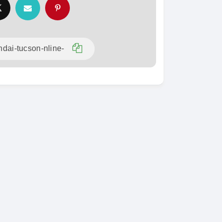
SPÉCIAL
KIA Sorento
SPÉCIAL
Sorento full option
CX-5
 sport
2021
60000 Km
18 500 000
0 Km
FCFA
En vente
000
FCFA