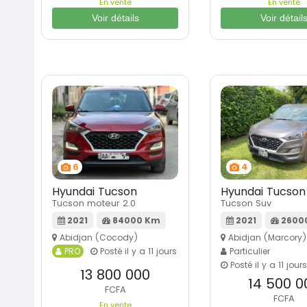
En vente
En vente
Voir détails
Voir détail
6
4
Hyundai Tucson
Hyundai Tucson
Tucson moteur 2.0
Tucson Suv
2021
84000 Km
2021
2600
Abidjan (Cocody)
Abidjan (Marcory)
PRO
Posté il y a 11 jours
Particulier
Posté il y a 11 jours
13 800 000
14 500 0
FCFA
FCFA
En vente