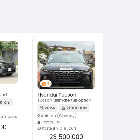
4
Hyundai Tucson
rid
Tucson ultimate full option
0 Km
2024
21000 Km
Abidjan (Cocody)
 a 3 jours
Particulier
00
Posté il y a 9 jours
23 500 000