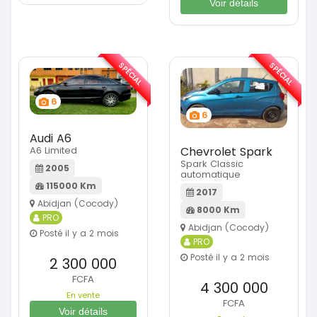
Voir détails
SPÉCIAL
SPÉCIAL
6
6
Audi A6
A6 Limited
Chevrolet Spark
Spark Classic
2005
automatique
115000 Km
2017
Abidjan (Cocody)
8000 Km
PRO
Abidjan (Cocody)
Posté il y a 2 mois
PRO
Posté il y a 2 mois
2 300 000
FCFA
4 300 000
En vente
FCFA
Voir détails