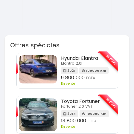
Offres spéciales
SPÉCIAL
SPÉCIAL
Hyundai Elantra
Elantra 2.0l
m
2021
100000 Km
9 800 000
FCFA
En vente
SPÉCIAL
SPÉCIAL
Toyota Fortuner
Fortuner 2.0 VVTI
m
2014
100000 Km
13 800 000
FCFA
En vente