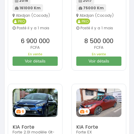
2016
2017
161000 Km
75000 Km
Abidjan (Cocody)
Abidjan (Cocody)
PRO
PRO
Posté il y a 1 mois
Posté il y a 1 mois
6 900 000
8 500 000
FCFA
FCFA
En vente
En vente
Voir détails
Voir détails
6
4
KIA Forte
KIA Forte
Forte 2.0l modèle Gt-
Forte EX