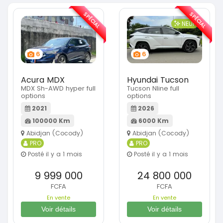
SPÉCIAL
SPÉCIAL
NEUF
6
6
Acura MDX
Hyundai Tucson
MDX Sh-AWD hyper full
Tucson Nline full
options
options
2021
2026
100000 Km
6000 Km
Abidjan (Cocody)
Abidjan (Cocody)
PRO
PRO
Posté il y a 1 mois
Posté il y a 1 mois
9 999 000
24 800 000
FCFA
FCFA
En vente
En vente
Voir détails
Voir détails