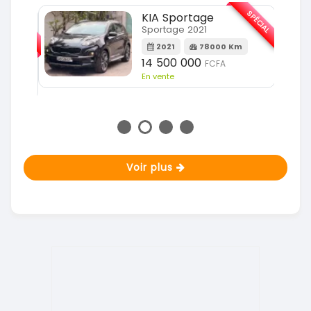
SPÉCIAL
KIA Sportage
SPÉCIAL
Sportage 2021
2021
78000 Km
m
14 500 000
FCFA
En vente
Voir plus