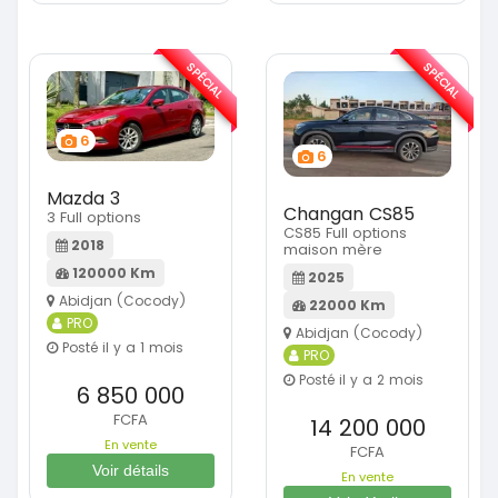
SPÉCIAL
SPÉCIAL
6
6
Mazda 3
Changan CS85
3 Full options
CS85 Full options
2018
maison mère
120000 Km
2025
Abidjan (Cocody)
22000 Km
PRO
Abidjan (Cocody)
Posté il y a 1 mois
PRO
Posté il y a 2 mois
6 850 000
FCFA
14 200 000
En vente
FCFA
Voir détails
En vente