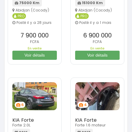
75000 Km
151000 Km
Abidjan (Cocody)
Abidjan (Cocody)
PRO
PRO
Posté il y a 28 jours
Posté il y a 1 mois
7 900 000
6 900 000
FCFA
FCFA
En vente
En vente
Voir détails
Voir détails
6
4
KIA Forte
KIA Forte
Forte 2.0L
Forte 1.6 moteur