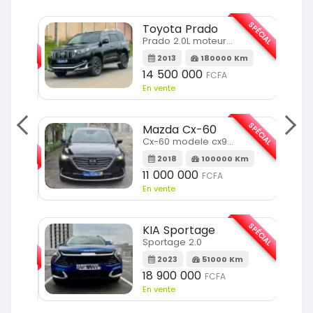
SPÉCIAL
Toyota Prado
SPÉCIAL
Prado 2.0L moteur d4d
2013
180000 Km
14 500 000
FCFA
En vente
SPÉCIAL
Mazda Cx-60
SPÉCIAL
Cx-60 modele cx9 full option
2018
100000 Km
Km
11 000 000
FCFA
En vente
SPÉCIAL
KIA Sportage
SPÉCIAL
Sportage 2.0
2023
51000 Km
m
18 900 000
FCFA
En vente