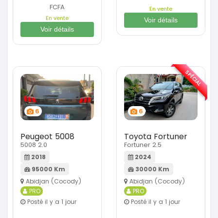
FCFA
En vente
En vente
Voir détails
Voir détails
SPÉCIAL
6
6
Peugeot 5008
Toyota Fortuner
5008 2.0
Fortuner 2.5
2018
2024
95000 Km
30000 Km
Abidjan (Cocody)
Abidjan (Cocody)
PRO
PRO
Posté il y a 1 jour
Posté il y a 1 jour