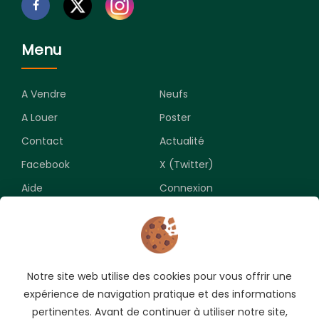
Menu
A Vendre
Neufs
A Louer
Poster
Contact
Actualité
Facebook
X (Twitter)
Aide
Connexion
Newsletter
Notre site web utilise des cookies pour vous offrir une
Souscrivez pour recevoir les meilleures opportunités.
expérience de navigation pratique et des informations
pertinentes. Avant de continuer à utiliser notre site,