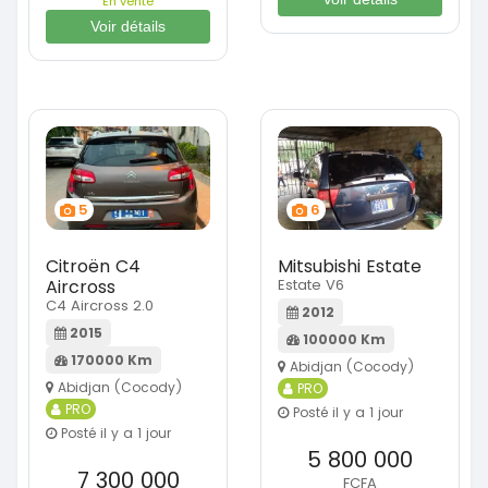
En vente
Voir détails
5
6
Citroën C4
Mitsubishi Estate
Aircross
Estate V6
C4 Aircross 2.0
2012
2015
100000 Km
170000 Km
Abidjan (Cocody)
Abidjan (Cocody)
PRO
PRO
Posté il y a 1 jour
Posté il y a 1 jour
5 800 000
7 300 000
FCFA