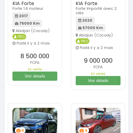
KIA Forte
KIA Forte
Forte 1.6 moteur
Forte Importé avec 2
clés
2017
2020
75000 Km
57000 Km
Abidjan (Cocody)
Abidjan (Cocody)
PRO
PRO
Posté il y a 2 mois
Posté il y a 2 mois
8 500 000
9 000 000
FCFA
FCFA
En vente
En vente
Voir détails
Voir détails
6
4