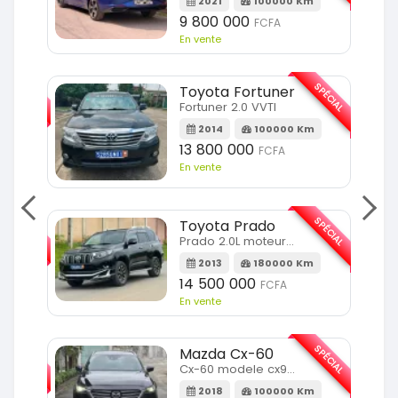
2021
100000 Km
9 800 000
FCFA
En vente
SPÉCIAL
SPÉCIAL
Toyota Fortuner
Fortuner 2.0 VVTI
m
2014
100000 Km
13 800 000
FCFA
En vente
SPÉCIAL
SPÉCIAL
Toyota Prado
Prado 2.0L moteur d4d
2013
180000 Km
14 500 000
FCFA
En vente
SPÉCIAL
SPÉCIAL
Mazda Cx-60
Cx-60 modele cx9 full option
Km
2018
100000 Km