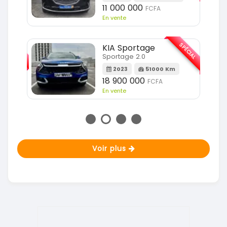
11 000 000
FCFA
En vente
SPÉCIAL
SPÉCIAL
KIA Sportage
Sportage 2.0
m
2023
51000 Km
18 900 000
FCFA
En vente
Voir plus