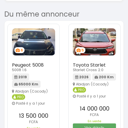
Du même annonceur
6
5
Peugeot 5008
Toyota Starlet
5008 1.6
Starlet Cross 2.0
2019
2026
200 Km
65000 Km
Abidjan (Cocody)
PRO
Abidjan (Cocody)
Posté il y a 1 jour
PRO
Posté il y a 1 jour
14 000 000
13 500 000
FCFA
En vente
FCFA
Voir détails