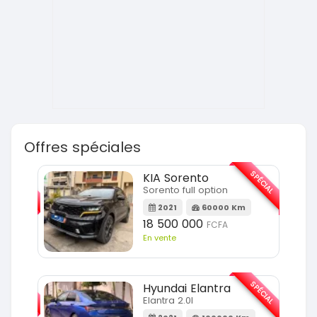
Offres spéciales
SPÉCIAL
SPÉCIAL
KIA Sorento
Sorento full option
m
2021
60000 Km
18 500 000
FCFA
En vente
SPÉCIAL
SPÉCIAL
Hyundai Elantra
Elantra 2.0l
m