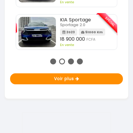
En vente
SPÉCIAL
SPÉCIAL
KIA Sportage
Sportage 2.0
m
2023
51000 Km
18 900 000
FCFA
En vente
Voir plus