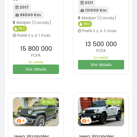
2011
2017
131000 Km
98000 Km
Abidjan (Cocody)
Abidjan (Cocody)
PRO
PRO
Posté il y a 2 mois
Posté il y a 1 mois
13 500 000
15 800 000
FCFA
FCFA
En vente
En vente
Voir détails
Voir détails
NEUF
NEUF
4
6
Jeep Wrangler
Jeep Wrangler