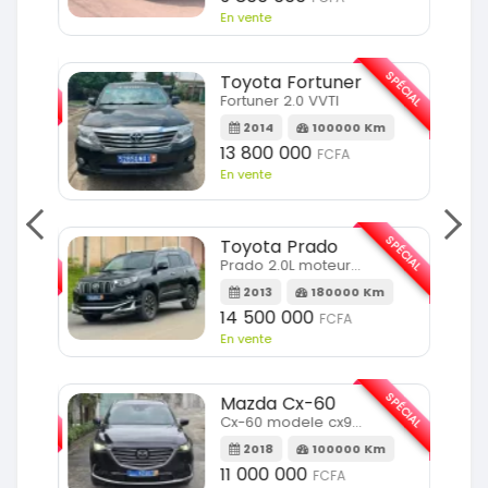
En vente
SPÉCIAL
SPÉCIAL
Toyota Fortuner
Fortuner 2.0 VVTI
m
2014
100000 Km
13 800 000
FCFA
En vente
SPÉCIAL
SPÉCIAL
Toyota Prado
Prado 2.0L moteur d4d
2013
180000 Km
14 500 000
FCFA
En vente
SPÉCIAL
SPÉCIAL
Mazda Cx-60
Cx-60 modele cx9 full option
Km
2018
100000 Km
11 000 000
FCFA