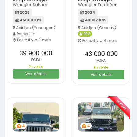
Wrangler Sahara
Wrangler Européen
2026
2024
45000 Km
43032 Km
Abidjan (Yopougon)
Abidjan (Cocody)
Particulier
PRO
Posté il y a 3 mois
Posté il y a 4 mois
39 900 000
43 000 000
FCFA
FCFA
En vente
En vente
Voir détails
Voir détails
SPÉCIAL
4
4