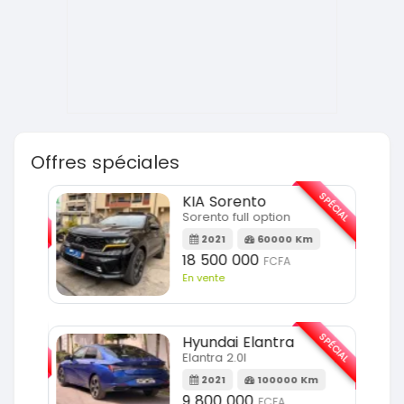
Offres spéciales
SPÉCIAL
SPÉCIAL
KIA Sorento
Sorento full option
m
2021
60000 Km
18 500 000
FCFA
En vente
SPÉCIAL
SPÉCIAL
Hyundai Elantra
Elantra 2.0l
m
2021
100000 Km
9 800 000
FCFA