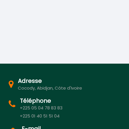
Adresse
Cocody, Abidjan, Côte d'Ivoire
Téléphone
+225 05 04 78 83 83
+225 01 40 51 51 04
E-mail