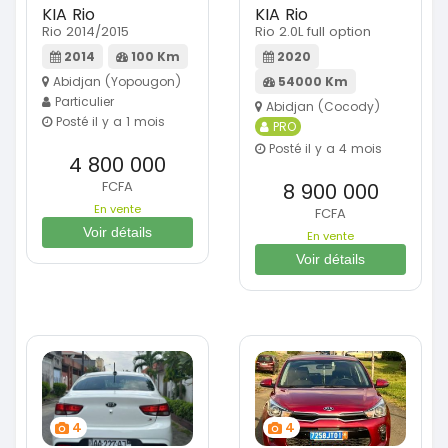
KIA Rio
KIA Rio
Rio 2014/2015
Rio 2.0L full option
2014
100 Km
2020
Abidjan (Yopougon)
54000 Km
Particulier
Abidjan (Cocody)
Posté il y a 1 mois
PRO
Posté il y a 4 mois
4 800 000
FCFA
8 900 000
En vente
FCFA
Voir détails
En vente
Voir détails
4
4