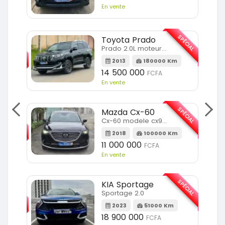
En vente
SPÉCIAL
Toyota Prado
SPÉCIAL
Prado 2.0L moteur d4d
2013
180000 Km
14 500 000
FCFA
En vente
SPÉCIAL
Mazda Cx-60
SPÉCIAL
Cx-60 modele cx9 full option
2018
100000 Km
Km
11 000 000
FCFA
En vente
SPÉCIAL
KIA Sportage
SPÉCIAL
Sportage 2.0
2023
51000 Km
m
18 900 000
FCFA