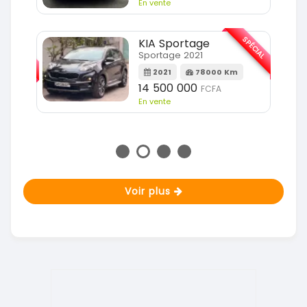
En vente
SPÉCIAL
KIA Sportage
SPÉCIAL
Sportage 2021
2021
78000 Km
m
14 500 000
FCFA
En vente
Voir plus