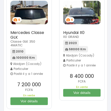
4
4
Mercedes Classe
Hyundai I10
GLK
I10 GRAND
Classe GLK 350
2023
4MATIC
58000 Km
2010
Abidjan (Cocody)
100000 Km
Particulier
Abidjan (Cocody)
Posté il y a 1 année
Particulier
Posté il y a 1 année
8 400 000
FCFA
7 200 000
En vente
FCFA
Voir détails
En vente
Voir détails