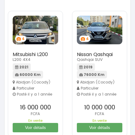
4
4
Mitsubishi L200
Nissan Qashqai
L200 4X4
Qashqai SUV
2021
2019
60000 Km
76000 Km
Abidjan (Cocody)
Abidjan (Cocody)
Particulier
Particulier
Posté il y a 1 année
Posté il y a 1 année
16 000 000
10 000 000
FCFA
FCFA
En vente
En vente
Voir détails
Voir détails