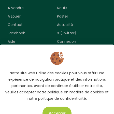
A Vendre
Neufs
A Louer
Poster
Contact
Actualité
Facebook
X (Twitter)
Aide
Connexion
Newsletter
Notre site web utilise des cookies pour vous offrir une
Souscrivez pour recevoir les meilleures opportunités.
expérience de navigation pratique et des informations
pertinentes. Avant de continuer à utiliser notre site,
veuillez accepter notre politique en matière de cookies et
notre politique de confidentialité.
Accepter