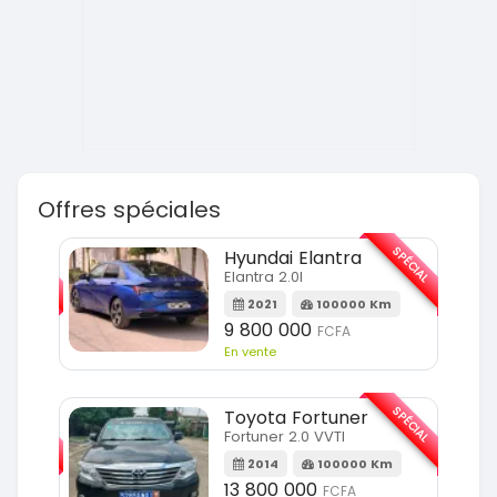
Offres spéciales
SPÉCIAL
SPÉCIAL
Hyundai Elantra
Elantra 2.0l
m
2021
100000 Km
9 800 000
FCFA
En vente
SPÉCIAL
SPÉCIAL
Toyota Fortuner
Fortuner 2.0 VVTI
m
2014
100000 Km
13 800 000
FCFA