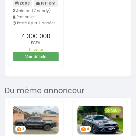
2003
1811 Km
Abidjan (Cocody)
Particulier
Posté il y a 2 années
4 300 000
FCFA
En vente
Voir détails
Du même annonceur
NEUF
3
4