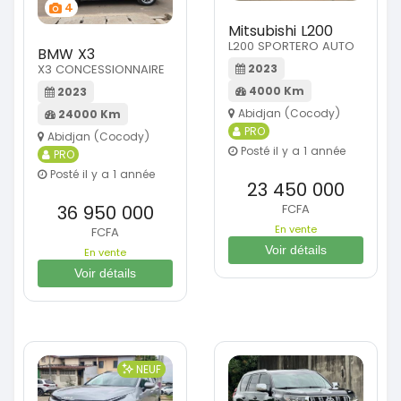
4
Mitsubishi L200
L200 SPORTERO AUTO
BMW X3
2023
X3 CONCESSIONNAIRE
4000 Km
2023
Abidjan (Cocody)
24000 Km
PRO
Abidjan (Cocody)
Posté il y a 1 année
PRO
Posté il y a 1 année
23 450 000
FCFA
36 950 000
En vente
FCFA
Voir détails
En vente
Voir détails
NEUF