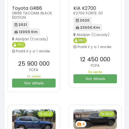
Toyota GR86
KIA K2700
GR86 TACOMA BLACK
K2700 FORTE GT
ÉDITION
2020
2021
23000 Km
12000 Km
Abidjan (Cocody)
Abidjan (Cocody)
PRO
PRO
Posté il y a 1 année
Posté il y a 1 année
12 450 000
25 900 000
FCFA
FCFA
En vente
En vente
Voir détails
Voir détails
NEUF
NEUF
4