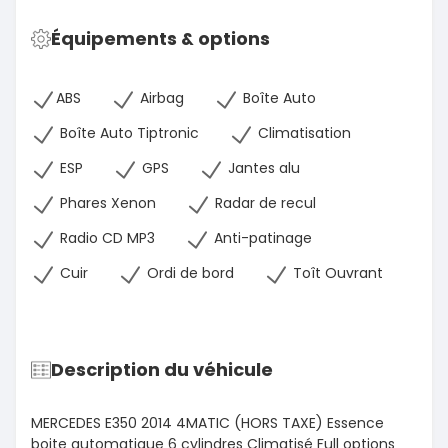
Équipements & options
ABS
Airbag
Boîte Auto
Boîte Auto Tiptronic
Climatisation
ESP
GPS
Jantes alu
Phares Xenon
Radar de recul
Radio CD MP3
Anti-patinage
Cuir
Ordi de bord
Toît Ouvrant
Description du véhicule
MERCEDES E350 2014 4MATIC (HORS TAXE) Essence
boite automatique 6 cylindres Climatisé Full options