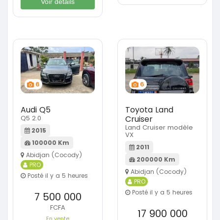
Voir détails
6
6
Audi Q5
Toyota Land
Q5 2.0
Cruiser
Land Cruiser modèle
2015
VX
100000 Km
2011
Abidjan (Cocody)
200000 Km
PRO
Abidjan (Cocody)
Posté il y a 5 heures
PRO
Posté il y a 5 heures
7 500 000
FCFA
17 900 000
En vente