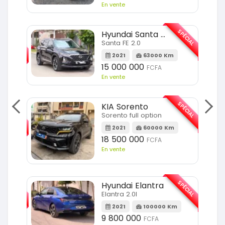
En vente
SPÉCIAL
Hyundai Santa FE
SPÉCIAL
Santa FE 2.0
2021
63000 Km
Km
15 000 000
FCFA
En vente
SPÉCIAL
KIA Sorento
SPÉCIAL
Sorento full option
2021
60000 Km
m
18 500 000
FCFA
En vente
SPÉCIAL
SPÉCIAL
Hyundai Elantra
Elantra 2.0l
m
2021
100000 Km
9 800 000
FCFA