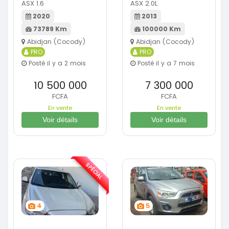
ASX 1.6
ASX 2.0L
2020
2013
73789 Km
100000 Km
Abidjan (Cocody)
Abidjan (Cocody)
PRO
PRO
Posté il y a 2 mois
Posté il y a 7 mois
10 500 000
7 300 000
FCFA
FCFA
En vente
En vente
Voir détails
Voir détails
SPÉCIAL
4
5