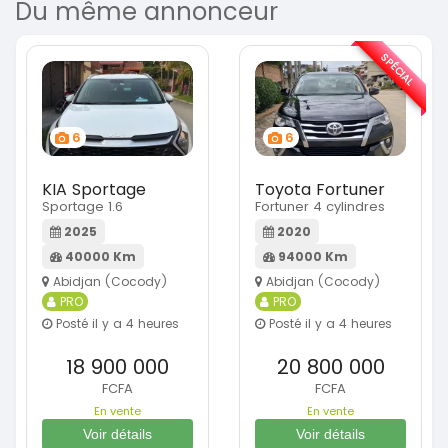
Du même annonceur
SPÉCIAL
6
6
KIA Sportage
Toyota Fortuner
Sportage 1.6
Fortuner 4 cylindres
2025
2020
40000 Km
94000 Km
Abidjan (Cocody)
Abidjan (Cocody)
PRO
PRO
Posté il y a 4 heures
Posté il y a 4 heures
18 900 000
20 800 000
FCFA
FCFA
En vente
En vente
Voir détails
Voir détails