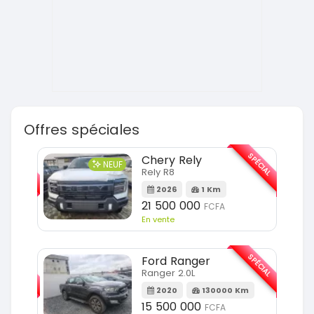
Offres spéciales
SPÉCIAL
SPÉCIAL
Chery Rely
NEUF
Rely R8
m
2026
1 Km
21 500 000
FCFA
En vente
SPÉCIAL
SPÉCIAL
Ford Ranger
Ranger 2.0L
2020
130000 Km
m
15 500 000
FCFA