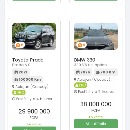
6
6
Toyota Prado
BMW 330
Prado VX
330 V6 full option
2021
2026
700 Km
100000 Km
Abidjan (Cocody)
PRO
Abidjan (Cocody)
Posté il y a 5 heures
PRO
Posté il y a 4 heures
38 000 000
29 900 000
FCFA
En vente
FCFA
Voir détails
En vente