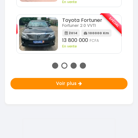
En vente
SPÉCIAL
SPÉCIAL
Toyota Fortuner
Fortuner 2.0 VVTI
m
2014
100000 Km
13 800 000
FCFA
En vente
Voir plus