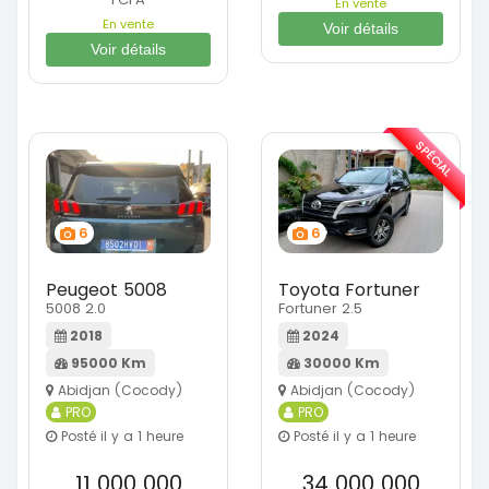
En vente
En vente
Voir détails
Voir détails
SPÉCIAL
6
6
Peugeot 5008
Toyota Fortuner
5008 2.0
Fortuner 2.5
2018
2024
95000 Km
30000 Km
Abidjan (Cocody)
Abidjan (Cocody)
PRO
PRO
Posté il y a 1 heure
Posté il y a 1 heure
11 000 000
34 000 000