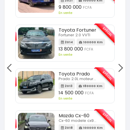
2021
100000 Km
9 800 000
FCFA
En vente
SPÉCIAL
SPÉCIAL
Toyota Fortuner
Fortuner 2.0 VVTI
m
2014
100000 Km
13 800 000
FCFA
En vente
SPÉCIAL
SPÉCIAL
Toyota Prado
Prado 2.0L moteur d4d
2013
180000 Km
14 500 000
FCFA
En vente
SPÉCIAL
SPÉCIAL
Mazda Cx-60
Cx-60 modele cx9 full option
Km
2018
100000 Km