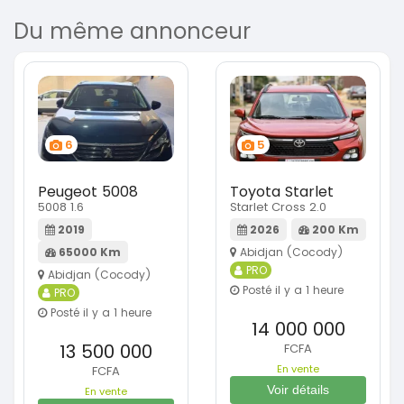
Du même annonceur
6
5
Peugeot 5008
Toyota Starlet
5008 1.6
Starlet Cross 2.0
2019
2026
200 Km
65000 Km
Abidjan (Cocody)
PRO
Abidjan (Cocody)
Posté il y a 1 heure
PRO
Posté il y a 1 heure
14 000 000
13 500 000
FCFA
En vente
FCFA
Voir détails
En vente