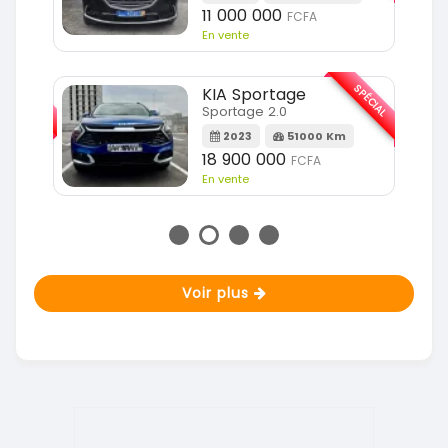
11 000 000
FCFA
En vente
SPÉCIAL
SPÉCIAL
KIA Sportage
Sportage 2.0
m
2023
51000 Km
18 900 000
FCFA
En vente
Voir plus