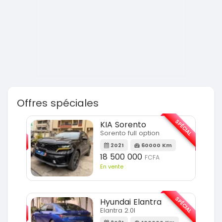
Offres spéciales
SPÉCIAL
SPÉCIAL
KIA Sorento
Sorento full option
m
2021
60000 Km
18 500 000
FCFA
En vente
SPÉCIAL
SPÉCIAL
Hyundai Elantra
Elantra 2.0l
m