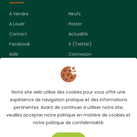
A Vendre
Neufs
A Louer
Poster
Contact
Actualité
Facebook
X (Twitter)
Aide
Connexion
Newsletter
Notre site web utilise des cookies pour vous offrir une
Souscrivez pour recevoir les meilleures opportunités.
expérience de navigation pratique et des informations
pertinentes. Avant de continuer à utiliser notre site,
veuillez accepter notre politique en matière de cookies et
notre politique de confidentialité.