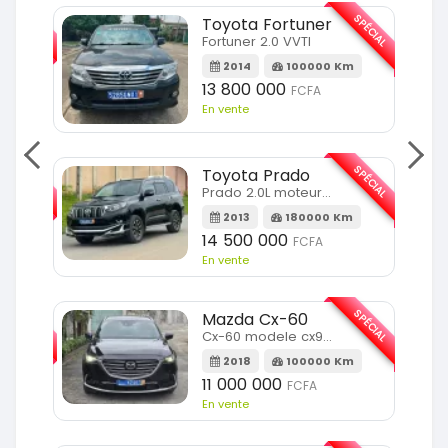
SPÉCIAL
SPÉCIAL
Toyota Fortuner
Fortuner 2.0 VVTI
m
2014
100000 Km
13 800 000
FCFA
En vente
SPÉCIAL
SPÉCIAL
Toyota Prado
Prado 2.0L moteur d4d
2013
180000 Km
14 500 000
FCFA
En vente
SPÉCIAL
SPÉCIAL
Mazda Cx-60
Cx-60 modele cx9 full option
Km
2018
100000 Km
11 000 000
FCFA
En vente