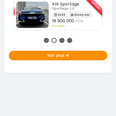
SPÉCIAL
SPÉCIAL
KIA Sportage
Sportage 2.0
m
2023
51000 Km
18 900 000
FCFA
En vente
Voir plus