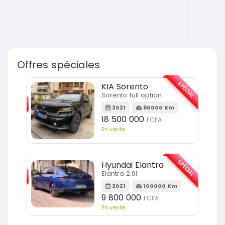
Offres spéciales
SPÉCIAL
SPÉCIAL
KIA Sorento
Sorento full option
m
2021
60000 Km
18 500 000
FCFA
En vente
SPÉCIAL
SPÉCIAL
Hyundai Elantra
Elantra 2.0l
m
2021
100000 Km
9 800 000
FCFA
En vente