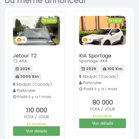
Du même annonceur
NEUF
NEUF
4
4
Jetour T2
KIA Sportage
T2 4XA
Sportage 4XA
2026
2026
100 Km
3000 Km
Abidjan (Cocody)
Particulier
Abidjan (Cocody)
Posté il y a 1 mois
Particulier
Posté il y a 1 mois
80 000
110 000
FCFA / JOUR
En location
FCFA / JOUR
Voir détails
En location
Voir détails