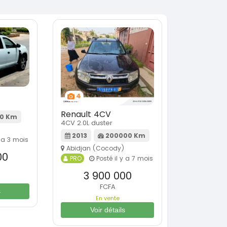
4
Renault 4CV
0 Km
4CV 2.0L duster
2013
200000 Km
y a 3 mois
Abidjan (Cocody)
00
PRO
Posté il y a 7 mois
3 900 000
FCFA
s
En vente
Voir détails