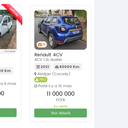
SPÉCIAL
5
Renault 4CV
4CV 1.2L duster
2021
60000 Km
00 Km
Abidjan (Cocody)
PRO
y a 9 mois
Posté il y a 10 mois
00
11 000 000
FCFA
En vente
s
Voir détails