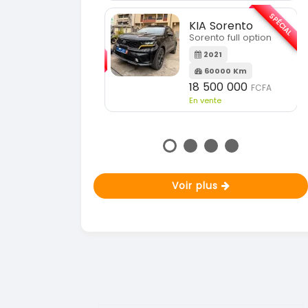
En vente
SPÉCIAL
KIA Sorento
SPÉCIAL
orento full option
KIA Sportage
Sportage 2021
2021
60000 Km
2021
18 500 000
FCFA
78000 Km
n vente
14 500 000
FCFA
En vente
Voir plus