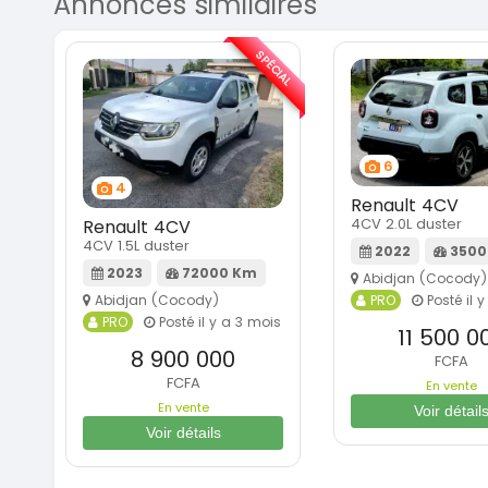
Annonces similaires
SPÉCIAL
6
4
Renault 4CV
4CV 2.0L duster
Renault 4CV
4CV 1.5L duster
2022
3500
2023
72000 Km
Abidjan (Cocody)
PRO
Posté il 
Abidjan (Cocody)
PRO
Posté il y a 3 mois
11 500 0
8 900 000
FCFA
FCFA
En vente
En vente
Voir détail
Voir détails