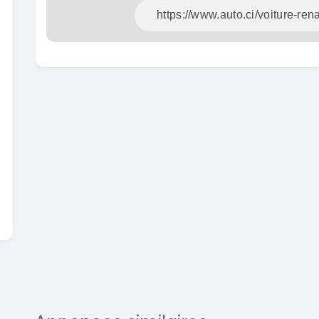
En vente
SPÉCIAL
Dacia Dokker
Dokker 1.6
Mazda 
CX-5 2.0
2014
100000 Km
2015
3 800 000
FCFA
10000
En vente
8 900 
En vente