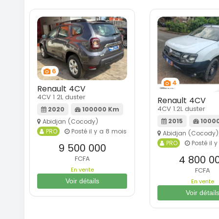
6
4
Renault 4CV
4CV 1 2L duster
Renault 4CV
4CV 1.2L duster
2020
100000 Km
2015
1000
Abidjan (Cocody)
PRO
Posté il y a 8 mois
Abidjan (Cocody)
PRO
Posté il 
9 500 000
4 800 0
FCFA
En vente
FCFA
Voir détails
En vente
Voir détail