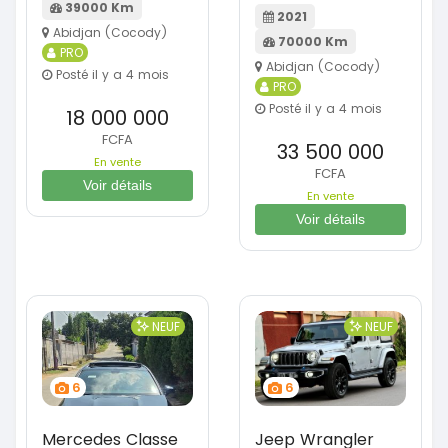
39000 Km
2021
Abidjan (Cocody)
70000 Km
PRO
Abidjan (Cocody)
Posté il y a 4 mois
PRO
Posté il y a 4 mois
18 000 000
FCFA
33 500 000
En vente
FCFA
Voir détails
En vente
Voir détails
NEUF
NEUF
6
6
Mercedes Classe
Jeep Wrangler