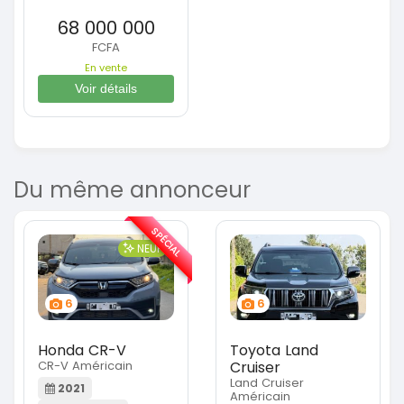
68 000 000
FCFA
En vente
Voir détails
Du même annonceur
SPÉCIAL
NEUF
6
6
Honda CR-V
Toyota Land
CR-V Américain
Cruiser
Land Cruiser
2021
Américain