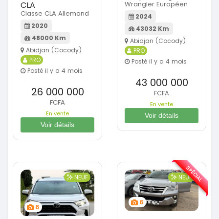
CLA
Wrangler Européen
Classe CLA Allemand
2024
2020
43032 Km
48000 Km
Abidjan (Cocody)
Abidjan (Cocody)
PRO
PRO
Posté il y a 4 mois
Posté il y a 4 mois
43 000 000
26 000 000
FCFA
FCFA
En vente
En vente
Voir détails
Voir détails
SPÉCIAL
NEUF
NEUF
6
6