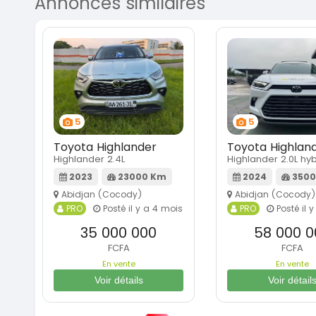
Annonces similaires
5
5
Toyota Highlander
Toyota Highlan
Highlander 2.4L
Highlander 2.0L hy
2023
23000 Km
2024
3500
Abidjan (Cocody)
Abidjan (Cocody)
PRO
Posté il y a 4 mois
PRO
Posté il 
35 000 000
58 000 0
FCFA
FCFA
En vente
En vente
Voir détails
Voir détail