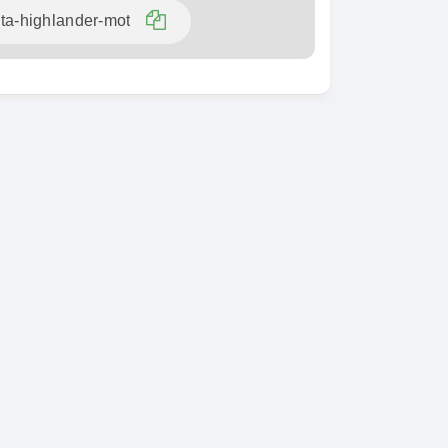
SPÉCIAL
Toyota Fortuner
SPÉCIAL
Fortuner 2.0 VVTI
i Tucson
-LINE
2014
1 Km
100000 Km
 000
13 800 000
FCFA
FCFA
En vente