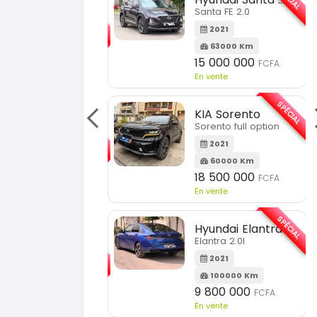
SPÉCIAL
Santa FE 2.0
KIA Sportage
Sportage 2.0
2021
63000 Km
2023
15 000 000
FCFA
51000 Km
n vente
18 900 000
FCFA
En vente
SPÉCIAL
KIA Sorento
SPÉCIAL
orento full option
KIA Sportage
Sportage 2021
2021
60000 Km
2021
18 500 000
FCFA
78000 Km
n vente
14 500 000
FCFA
En vente
SPÉCIAL
Hyundai Elantra
SPÉCIAL
lantra 2.0l
Suzuki Vitara
Vitara modele glx
2021
100000 Km
2019
9 800 000
FCFA
85000 Km
n vente
9 300 000
FCFA