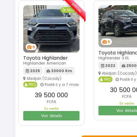
SPÉCIAL
NEUF
5
6
Toyota Highlan
Toyota Highlander
Highlander 3.0L
Highlander American
2022
2500
2025
33000 Km
Abidjan (Cocody)
Abidjan (Cocody)
PRO
Posté il 
PRO
Posté il y a 7 mois
30 500 0
39 500 000
FCFA
FCFA
En vente
En vente
Voir détail
Voir détails