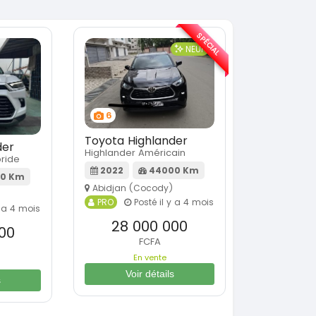
SPÉCIAL
NEUF
6
Toyota Highlander
der
Highlander Américain
bride
2022
44000 Km
0 Km
Abidjan (Cocody)
PRO
Posté il y a 4 mois
y a 4 mois
28 000 000
00
FCFA
En vente
Voir détails
s