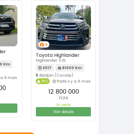
4
der
Toyota Highlander
Highlander 3.0L
0 Km
2017
81000 Km
Abidjan (Cocody)
y a 9 mois
PRO
Posté il y a 9 mois
00
12 800 000
FCFA
En vente
s
Voir détails