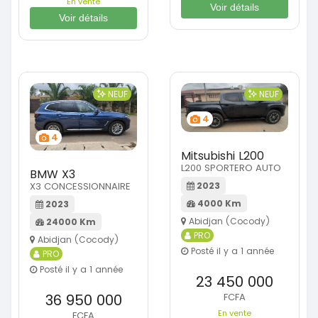
En vente
Voir détails
Voir détails
NEUF
NEUF
4
4
Mitsubishi L200
L200 SPORTERO AUTO
BMW X3
2023
X3 CONCESSIONNAIRE
4000 Km
2023
Abidjan (Cocody)
24000 Km
PRO
Abidjan (Cocody)
Posté il y a 1 année
PRO
Posté il y a 1 année
23 450 000
FCFA
36 950 000
En vente
FCFA