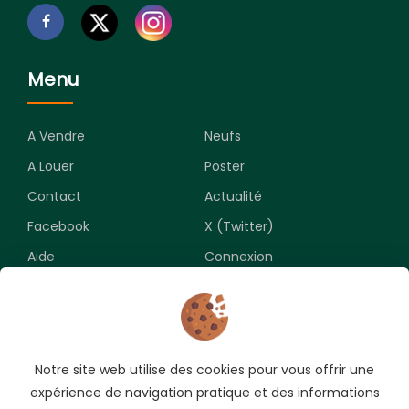
Menu
A Vendre
Neufs
A Louer
Poster
Contact
Actualité
Facebook
X (Twitter)
Aide
Connexion
Newsletter
Notre site web utilise des cookies pour vous offrir une
Souscrivez pour recevoir les meilleures opportunités.
expérience de navigation pratique et des informations