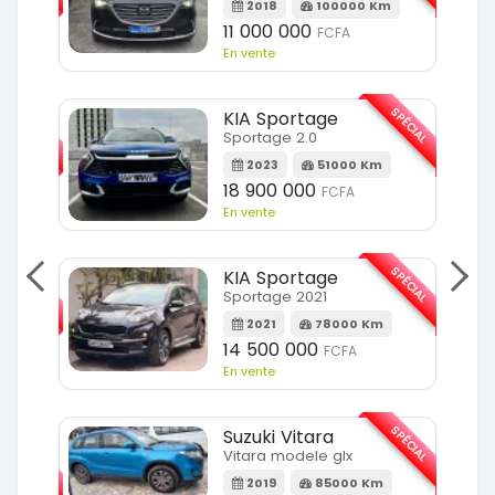
Km
2018
100000 Km
11 000 000
FCFA
En vente
SPÉCIAL
SPÉCIAL
KIA Sportage
Sportage 2.0
m
2023
51000 Km
18 900 000
FCFA
En vente
SPÉCIAL
SPÉCIAL
KIA Sportage
Sportage 2021
m
2021
78000 Km
14 500 000
FCFA
En vente
SPÉCIAL
Suzuki Vitara
SPÉCIAL
Vitara modele glx
2019
85000 Km