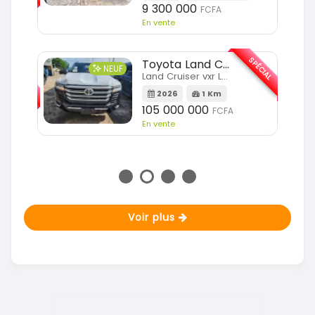
Km
9 300 000
FCFA
En vente
SPÉCIAL
Toyota Land Cruiser
NEUF
SPÉCIAL
Land Cruiser vxr LC300
2026
1 Km
Km
105 000 000
FCFA
En vente
Voir plus