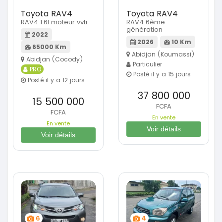
Toyota RAV4
Toyota RAV4
RAV4 1.6l moteur vvti
RAV4 6ème
génération
2022
2026
10 Km
65000 Km
Abidjan (Koumassi)
Abidjan (Cocody)
Particulier
PRO
Posté il y a 15 jours
Posté il y a 12 jours
37 800 000
15 500 000
FCFA
FCFA
En vente
En vente
Voir détails
Voir détails
6
4