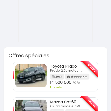
Offres spéciales
SPÉCIAL
SPÉCIAL
Toyota Prado
Prado 2.0L moteur d4d
2013
180000 Km
14 500 000
FCFA
En vente
SPÉCIAL
SPÉCIAL
Mazda Cx-60
Cx-60 modele cx9 full option