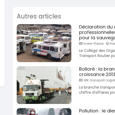
En vente
SPÉCIAL
Dacia Dokker
Dokker 1.6
Autres articles
Mazda 
CX-5 2.0
2014
Déclaration du 
100000 Km
2015
professionnelle
3 800 000
FCFA
10000
pour la sauveg
En vente
8 900 
Ivoire-Presse
Post
En vente
Le Collège des Orga
Transport Routier po
Bolloré : la bra
croissance 2013 
WK-transport-logis
La branche transport
chiffre d'affaires pr
Pollution : le d