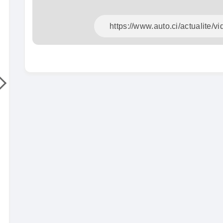
Hilux 2017
Toyota
Prado 1.6
2017
93000 Km
2015
14 500 000
FCFA
10000
En vente
15 800
En vente
SPÉCIAL
Mitsubishi L200
L200 sportero
Honda 
CR-V Tou
2021
76000 Km
2022
18 500 000
FCFA
52000
En vente
18 900
En vente
SPÉCIAL
KIA Sportage
Sportage x-line
Toyota
Prado 2.
2024
10000 Km
2016
22 800 000
FCFA
10000
En vente
16 800