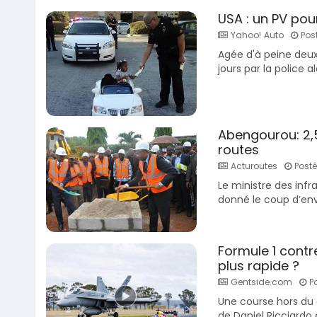
USA : un PV pour
Yahoo! Auto
Post
Agée d'à peine deux 
jours par la police al
Abengourou: 2,5 
routes
Acturoutes
Posté
Le ministre des infr
donné le coup d’envo
Formule 1 contre
plus rapide ?
Gentside.com
Po
Une course hors du 
de Daniel Ricciardo 