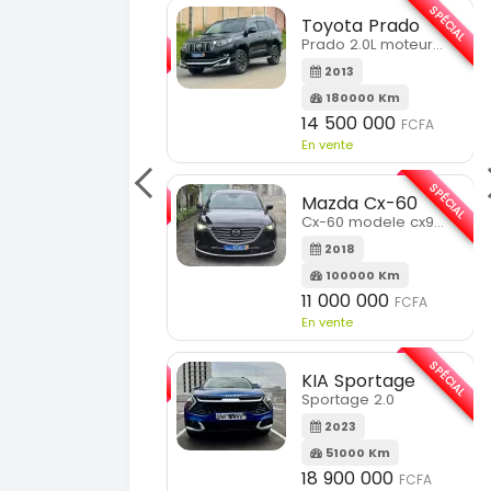
SPÉCIAL
SPÉCIAL
Chery Rely
Toyota Prado
Rely R8
Prado 2.0L moteur d4d
2026
1 Km
2013
21 500 000
FCFA
180000 Km
n vente
14 500 000
FCFA
En vente
SPÉCIAL
Ford Ranger
SPÉCIAL
Ranger 2.0L
Mazda Cx-60
Cx-60 modele cx9 full option
2020
130000 Km
2018
15 500 000
FCFA
100000 Km
n vente
11 000 000
FCFA
En vente
SPÉCIAL
Hyundai Santa FE
SPÉCIAL
Santa FE 2.0
KIA Sportage
Sportage 2.0
2021
63000 Km
2023
15 000 000
FCFA
51000 Km
n vente
18 900 000
FCFA