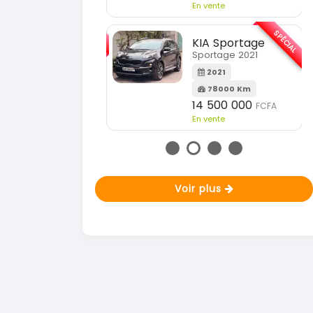
En vente
SPÉCIAL
KIA Sorento
SPÉCIAL
orento full option
KIA Sportage
Sportage 2021
2021
60000 Km
2021
18 500 000
FCFA
78000 Km
n vente
14 500 000
FCFA
En vente
Voir plus