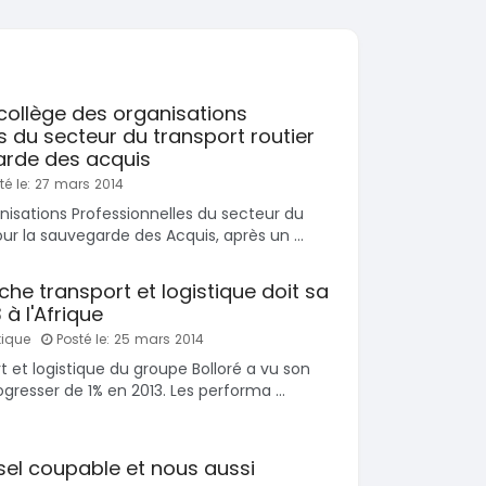
SPÉCIAL
KIA Sorento
SPÉCIAL
Sorento full option
CX-5
 sport
2021
collège des organisations
60000 Km
s du secteur du transport routier
18 500 000
0 Km
FCFA
arde des acquis
En vente
000
FCFA
é le: 27 mars 2014
nisations Professionnelles du secteur du
ur la sauvegarde des Acquis, après un ...
nche transport et logistique doit sa
à l'Afrique
tique
Posté le: 25 mars 2014
 et logistique du groupe Bolloré a vu son
ogresser de 1% en 2013. Les performa ...
iesel coupable et nous aussi