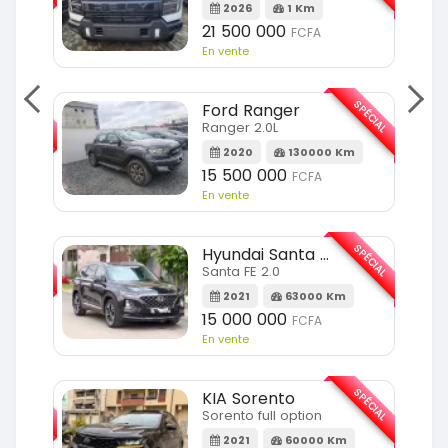
2026
1 Km
21 500 000
FCFA
En vente
SPÉCIAL
SPÉCIAL
Ford Ranger
Ranger 2.0L
m
2020
130000 Km
15 500 000
FCFA
En vente
SPÉCIAL
SPÉCIAL
Hyundai Santa FE
Santa FE 2.0
Km
2021
63000 Km
15 000 000
FCFA
En vente
SPÉCIAL
SPÉCIAL
KIA Sorento
Sorento full option
Km
2021
60000 Km