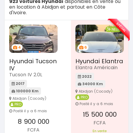
923 voitures Hyundai
disponibles en vente ou
en location à Abidjan et partout en Côte
d'Ivoire.
SPÉCIAL
NEUF
4
6
Hyundai Tucson
Hyundai Elantra
IV
Elantra Américain
Tucson IV 2.0L
2022
2017
34000 Km
100000 Km
Abidjan (Cocody)
PRO
Abidjan (Cocody)
Posté il y a 6 mois
PRO
Posté il y a 6 mois
15 500 000
8 900 000
FCFA
FCFA
En vente