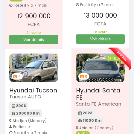
Posté il y a 7 mois
Posté il y a 7 mois
13 000 000
12 900 000
FCFA
FCFA
En vente
En vente
Voir détails
Voir détails
SPÉCIAL
NEUF
4
6
Hyundai Tucson
Hyundai Santa
Tucson AUTO
FE
Santa FE American
2006
2023
200000 Km
11000 Km
Abidjan (Marcory)
Particulier
Abidjan (Cocody)
Posté il y a 7 mois
PRO