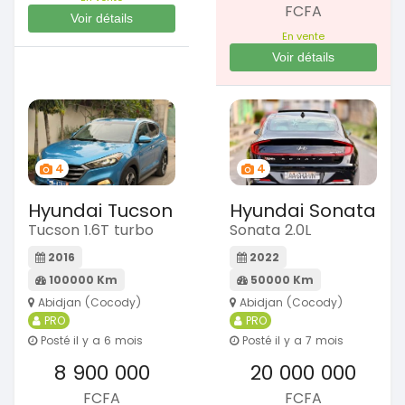
FCFA
Voir détails
En vente
Voir détails
4
4
Hyundai Tucson
Hyundai Sonata
Tucson 1.6T turbo
Sonata 2.0L
2016
2022
100000 Km
50000 Km
Abidjan (Cocody)
Abidjan (Cocody)
PRO
PRO
Posté il y a 6 mois
Posté il y a 7 mois
8 900 000
20 000 000
FCFA
FCFA