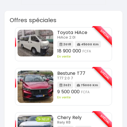
Offres spéciales
SPÉCIAL
SPÉCIAL
Toyota HiAce
HiAce 2.0l
m
2018
45000 Km
18 900 000
FCFA
En vente
SPÉCIAL
SPÉCIAL
Bestune T77
T77 2.0 7
Km
2021
75000 Km
9 500 000
FCFA
En vente
SPÉCIAL
SPÉCIAL
Chery Rely
NEUF
Rely R8
Km