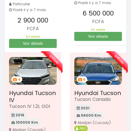
Posté il y a 7 mois
Particulier
Posté il y a 7 mois
6 500 000
2 900 000
FCFA
FCFA
En vente
Voir détails
En vente
Voir détails
SPÉCIAL
SPÉCIAL
4
6
Hyundai Tucson
Hyundai Tucson
IV
Tucson Canada
Tucson IV 1.2L GDI
2021
2016
56000 Km
100000 Km
Abidjan (Cocody)
PRO
Abidjan (Cocody)