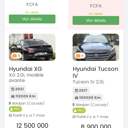
FCFA
FCFA
En vente
En vente
Voir détails
Voir détails
4
4
Hyundai XG
Hyundai Tucson
XG 2.0L modèle
IV
avante
Tucson IV 2.0L
2021
2017
112000 Km
100000 Km
Abidjan (Cocody)
Abidjan (Cocody)
PRO
PRO
Posté il y a 7 mois
Posté il y a 7 mois
12 500 000
8 900 000