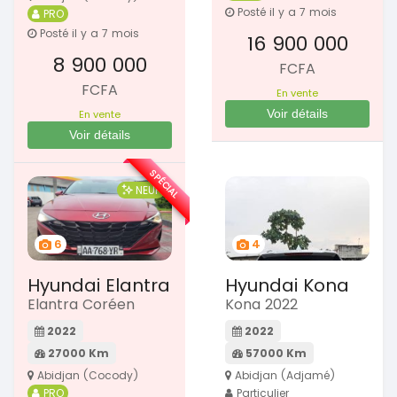
Posté il y a 7 mois
PRO
Posté il y a 7 mois
16 900 000
8 900 000
FCFA
FCFA
En vente
Voir détails
En vente
Voir détails
SPÉCIAL
NEUF
6
4
Hyundai Elantra
Hyundai Kona
Elantra Coréen
Kona 2022
2022
2022
27000 Km
57000 Km
Abidjan (Cocody)
Abidjan (Adjamé)
PRO
Particulier