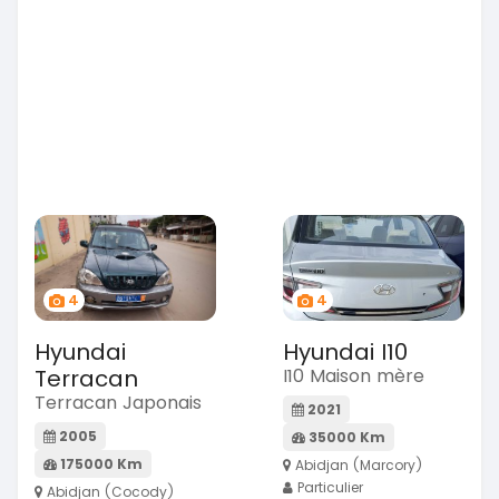
4
4
Hyundai
Hyundai I10
Terracan
I10 Maison mère
Terracan Japonais
2021
2005
35000 Km
175000 Km
Abidjan (Marcory)
Particulier
Abidjan (Cocody)