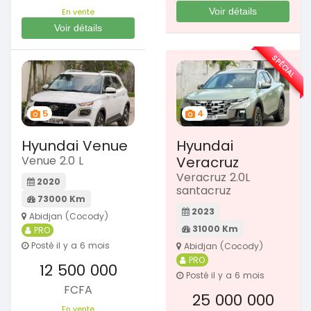
Voir détails
En vente
Voir détails
SPÉCIAL
5
4
Hyundai Venue
Hyundai
Venue 2.0 L
Veracruz
Veracruz 2.0L
2020
santacruz
73000 Km
2023
Abidjan (Cocody)
31000 Km
PRO
Posté il y a 6 mois
Abidjan (Cocody)
PRO
12 500 000
Posté il y a 6 mois
FCFA
25 000 000
En vente