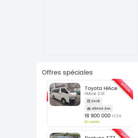
Offres spéciales
SPÉCIAL
SPÉCIAL
Porsche Cayenne
Toyota HiAce
Cayenne moteur v6
HiAce 2.0l
2020
2018
60000 Km
45000 Km
37 000 000
18 900 000
FCFA
FCFA
n vente
En vente
SPÉCIAL
SPÉCIAL