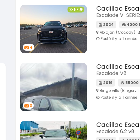
Cadillac Esc
NEUF
Escalade V-SERIE
2024
4000
Abidjan (Cocody)
Posté il y a 1 année
4
Cadillac Esc
Escalade V8
2019
55000
SPÉCIAL
Hyundai Elantra
Suzuki 
Bingerville (Bingervill
Elantra 2.0l
Vitara m
Posté il y a 1 année
2021
2019
3
100000 Km
8500
9 800 000
9 300 
FCFA
Cadillac Esc
En vente
En vente
Escalade 6.2 v8
SPÉCIAL
NEUF