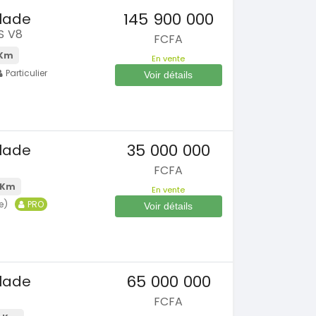
145 900 000
alade
S V8
FCFA
 Km
En vente
Particulier
Voir détails
35 000 000
alade
FCFA
 Km
En vente
SPÉCIAL
SPÉCIAL
Vitara
Porsche Cayenne
e)
PRO
Voir détails
odele glx
Cayenne moteur v6
2020
0 Km
60000 Km
000
37 000 000
FCFA
FCFA
65 000 000
alade
En vente
FCFA
SPÉCIAL
SPÉCIAL