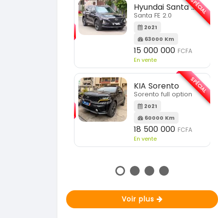
SPÉCIAL
Hyundai Santa FE
SPÉCIAL
Santa FE 2.0
Toyota Prado
Prado 2.0L
2021
2016
63000 Km
15 000 000
100000 Km
FCFA
En vente
16 800 000
FCFA
n vente
SPÉCIAL
KIA Sorento
SPÉCIAL
Sorento full option
Mazda CX-5
CX-5 2.0 sport
2021
2015
60000 Km
18 500 000
100000 Km
FCFA
En vente
8 900 000
FCFA
n vente
Voir plus