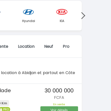
Hyundai
KIA
Mercedes
ente
Location
Neuf
Pro
 location à Abidjan et partout en Côte
30 000 000
alade
FCFA
0 Km
En vente
PRO
Voir détails