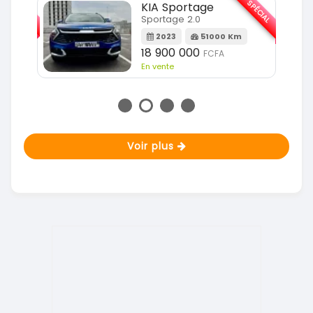
SPÉCIAL
SPÉCIAL
KIA Sportage
Sportage 2.0
m
2023
51000 Km
18 900 000
FCFA
En vente
Voir plus