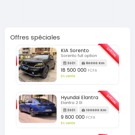
Offres spéciales
SPÉCIAL
SPÉCIAL
KIA Sorento
Sorento full option
m
2021
60000 Km
18 500 000
FCFA
En vente
SPÉCIAL
SPÉCIAL
Hyundai Elantra
Elantra 2.0l
m
2021
100000 Km
9 800 000
FCFA
En vente