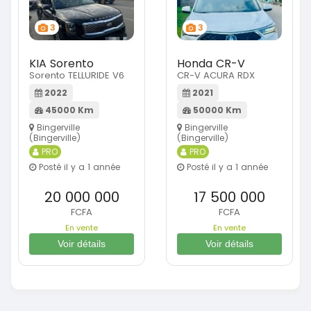
3
3
KIA Sorento
Honda CR-V
Sorento TELLURIDE V6
CR-V ACURA RDX
2022
2021
45000 Km
50000 Km
Bingerville
Bingerville
(Bingerville)
(Bingerville)
PRO
PRO
Posté il y a 1 année
Posté il y a 1 année
20 000 000
17 500 000
FCFA
FCFA
En vente
En vente
Voir détails
Voir détails