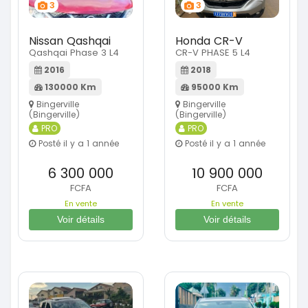
3
3
Nissan Qashqai
Honda CR-V
Qashqai Phase 3 L4
CR-V PHASE 5 L4
2016
2018
130000 Km
95000 Km
Bingerville
Bingerville
(Bingerville)
(Bingerville)
PRO
PRO
Posté il y a 1 année
Posté il y a 1 année
6 300 000
10 900 000
FCFA
FCFA
En vente
En vente
Voir détails
Voir détails