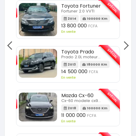
SPÉCIAL
SPÉCIAL
Toyota Fortuner
Fortuner 2.0 VVTI
m
2014
100000 Km
13 800 000
FCFA
En vente
SPÉCIAL
SPÉCIAL
Toyota Prado
Prado 2.0L moteur d4d
2013
180000 Km
14 500 000
FCFA
En vente
SPÉCIAL
SPÉCIAL
Mazda Cx-60
Cx-60 modele cx9 full option
Km
2018
100000 Km
11 000 000
FCFA
En vente