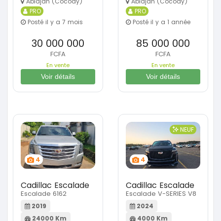
Abidjan (Cocody)
Abidjan (Cocody)
PRO
PRO
Posté il y a 7 mois
Posté il y a 1 année
30 000 000
85 000 000
FCFA
FCFA
En vente
En vente
Voir détails
Voir détails
NEUF
4
4
Cadillac Escalade
Cadillac Escalade
Escalade 6162
Escalade V-SERIES V8
2019
2024
24000 Km
4000 Km