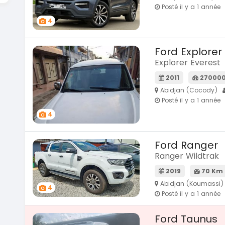
Posté il y a 1 année
4
Ford Explorer
Explorer Everest
2011
27000
Abidjan (Cocody)
Posté il y a 1 année
4
Ford Ranger
Ranger Wildtrak
2019
70 Km
Abidjan (Koumassi)
4
Posté il y a 1 année
Ford Taunus