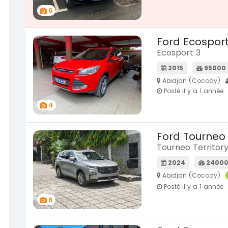
Mitsubi
6
SPÉCIAL
L200 spo
Mazda Cx-60
Cx-60 modele cx9 full option
2021
Ford Ecospor
2018
76000
Ecosport 3
18 500
100000 Km
En vente
11 000 000
FCFA
2015
95000
En vente
Abidjan (Cocody)
KIA Sp
Posté il y a 1 année
SPÉCIAL
Sportage
KIA Sportage
4
Sportage 2.0
2024
2023
10000
Ford Tourneo
22 800
51000 Km
En vente
Tourneo Territory
18 900 000
FCFA
En vente
2024
24000
Abidjan (Cocody)
Posté il y a 1 année
6