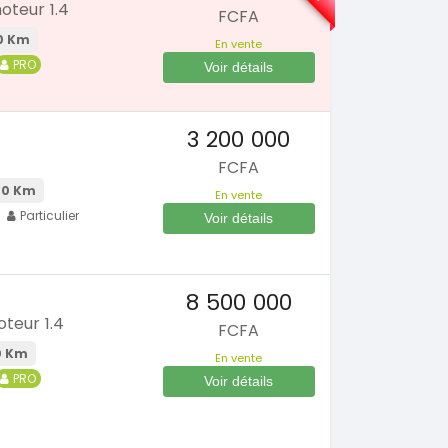
oteur 1.4
FCFA
0 Km
En vente
PRO
Voir détails
3 200 000
FCFA
0 Km
En vente
Particulier
Voir détails
SPÉCIAL
SPÉCIAL
ortage
Dacia Dokker
8 500 000
 2021
Dokker 1.6
teur 1.4
FCFA
2014
0 Km
100000 Km
0 Km
En vente
 000
3 800 000
FCFA
FCFA
PRO
Voir détails
En vente
SPÉCIAL
SPÉCIAL