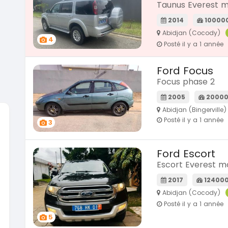
Taunus Everest m
2014
10000
Abidjan (Cocody)
4
Posté il y a 1 année
Ford Focus
Focus phase 2
2005
20000
Abidjan (Bingerville)
Posté il y a 1 année
3
SPÉCIAL
KIA Sorento
KIA Sp
Ford Escort
Sorento full option
Sportage
Escort Everest mo
2021
2021
60000 Km
7800
2017
12400
18 500 000
14 500
FCFA
Abidjan (Cocody)
En vente
En vente
Posté il y a 1 année
5
SPÉCIAL