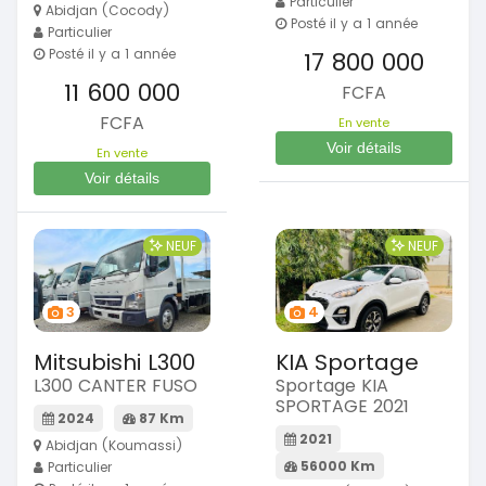
Particulier
Abidjan (Cocody)
Posté il y a 1 année
Particulier
Posté il y a 1 année
17 800 000
11 600 000
FCFA
FCFA
En vente
Voir détails
En vente
Voir détails
NEUF
NEUF
3
4
Mitsubishi L300
KIA Sportage
L300 CANTER FUSO
Sportage KIA
SPORTAGE 2021
2024
87 Km
2021
Abidjan (Koumassi)
56000 Km
Particulier