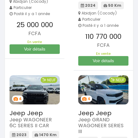
Abidjan (Cocody)
2024
50 Km
Particulier
Abidjan (Cocody)
Posté il y a 1 année
Particulier
25 000 000
Posté il y a 1 année
FCFA
110 770 000
En vente
FCFA
Voir détails
En vente
Voir détails
NEUF
NEUF
4
4
Jeep Jeep
Jeep Jeep
Jeep WAGONEER
Jeep GRAND
6C SERIES II CAR
WAGONEER SERIES
III
2023
1470 Km