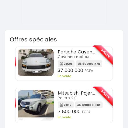
Offres spéciales
SPÉCIAL
SPÉCIAL
Porsche Cayenne
Cayenne moteur v6
m
2020
60000 Km
37 000 000
FCFA
En vente
SPÉCIAL
SPÉCIAL
Mitsubishi Pajero
Pajero 2.0
2012
129000 Km
7 800 000
FCFA
En vente