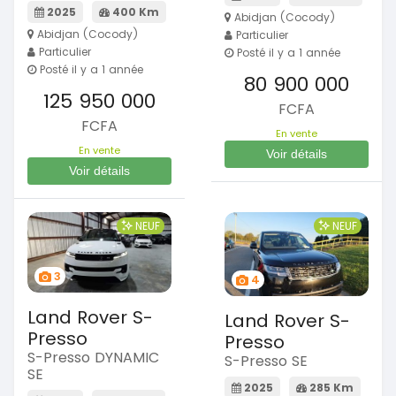
2025
400 Km
Abidjan (Cocody)
Abidjan (Cocody)
Particulier
Particulier
Posté il y a 1 année
Posté il y a 1 année
80 900 000
125 950 000
FCFA
FCFA
En vente
En vente
Voir détails
Voir détails
NEUF
NEUF
3
4
Land Rover S-
Land Rover S-
Presso
Presso
S-Presso DYNAMIC
S-Presso SE
SE
2025
285 Km