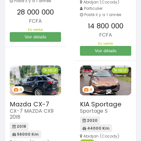
Posté il y a 1 année
Abidjan (Cocody)
Particulier
28 000 000
Posté il y a 1 année
FCFA
14 800 000
En vente
FCFA
Voir détails
En vente
Voir détails
NEUF
NEUF
4
4
Mazda CX-7
KIA Sportage
CX-7 MAZDA CX9
Sportage S
2018
2020
2018
44000 Km
56000 Km
Abidjan (Cocody)