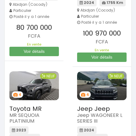
2024
1755 Km
Abidjan (Cocody)
Abidjan (Cocody)
Particulier
Particulier
Posté il y a 1 année
Posté il y a 1 année
80 700 000
100 970 000
FCFA
FCFA
En vente
En vente
Voir détails
Voir détails
NEUF
NEUF
4
4
Toyota MR
Jeep Jeep
MR SEQUOIA
Jeep WAGONEER L
PLATINIUM
SERIES III
2023
2024