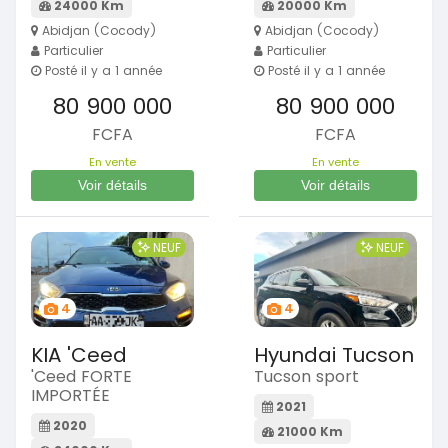
24000 Km
20000 Km
Abidjan (Cocody)
Abidjan (Cocody)
Particulier
Particulier
Posté il y a 1 année
Posté il y a 1 année
80 900 000
80 900 000
FCFA
FCFA
En vente
En vente
Voir détails
Voir détails
NEUF
NEUF
4
4
KIA 'Ceed
Hyundai Tucson
'Ceed FORTE
Tucson sport
IMPORTÉE
2021
2020
21000 Km