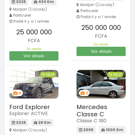
2025
434 Km
Abidjan (Cocody)
Abidjan (Cocody)
Particulier
Particulier
Posté il y a 1 année
Posté il y a 1 année
250 000 000
25 000 000
FCFA
FCFA
En vente
En vente
Voir détails
Voir détails
NEUF
NEUF
4
2
Ford Explorer
Mercedes
Explorer ACTIVE
Classe C
Classe C 180
2025
28 Km
2005
1000 Km
Abidjan (Cocody)