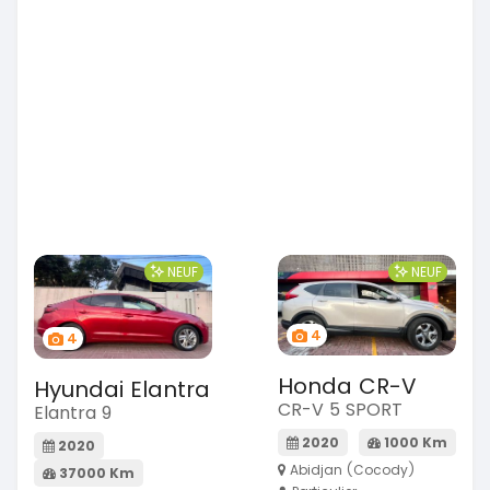
NEUF
NEUF
4
4
Honda CR-V
Hyundai Elantra
CR-V 5 SPORT
Elantra 9
2020
1000 Km
2020
Abidjan (Cocody)
37000 Km