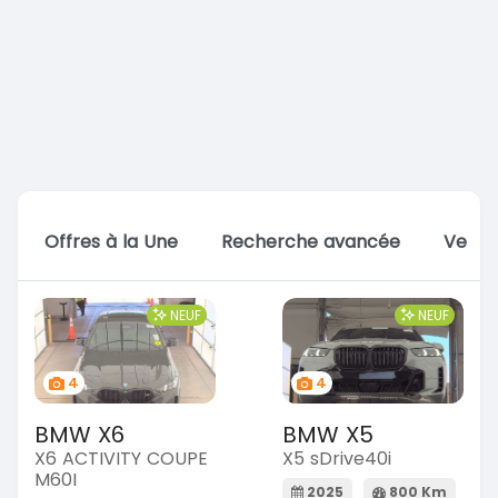
Offres à la Une
Recherche avancée
Vente
NEUF
NEUF
4
4
BMW X6
BMW X5
X6 ACTIVITY COUPE
X5 sDrive40i
M60I
2025
800 Km