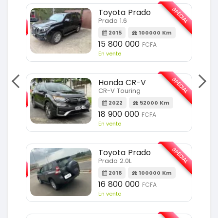
SPÉCIAL
SPÉCIAL
Toyota Prado
Prado 1.6
m
2015
100000 Km
15 800 000
FCFA
En vente
SPÉCIAL
SPÉCIAL
Honda CR-V
CR-V Touring
m
2022
52000 Km
18 900 000
FCFA
En vente
SPÉCIAL
SPÉCIAL
Toyota Prado
Prado 2.0L
m
2016
100000 Km
16 800 000
FCFA
En vente