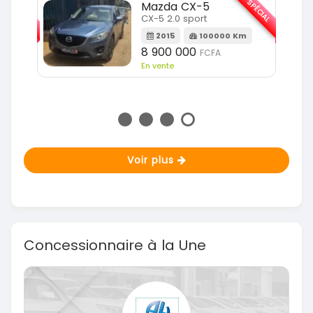
SPÉCIAL
SPÉCIAL
Mazda CX-5
CX-5 2.0 sport
Km
2015
100000 Km
8 900 000
FCFA
En vente
Voir plus
Concessionnaire à la Une