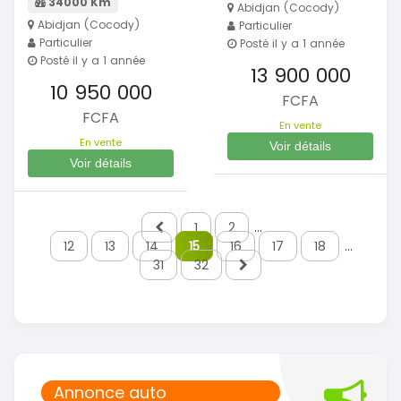
34000 Km
Abidjan (Cocody)
Abidjan (Cocody)
Particulier
Particulier
Posté il y a 1 année
Posté il y a 1 année
13 900 000
10 950 000
FCFA
FCFA
En vente
En vente
Voir détails
Voir détails
1
2
...
12
13
14
15
16
17
18
...
31
32
Annonce auto