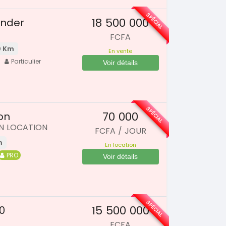
SPÉCIAL
18 500 000
ander
FCFA
0 Km
En vente
Particulier
Voir détails
SPÉCIAL
70 000
on
IN LOCATION
FCFA / JOUR
m
En location
PRO
Voir détails
SPÉCIAL
15 500 000
0
FCFA