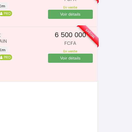
 Km
En vente
PRO
Voir détails
SPÉCIAL
6 500 000
t
AIN
FCFA
 Km
En vente
PRO
Voir détails