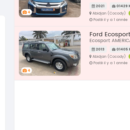
2021
01429
4
Abidjan (Cocody)
Posté il y a 1 année
Ford Ecospor
Ecosport AMERIC
2013
01405
Abidjan (Cocody)
Posté il y a 1 année
4