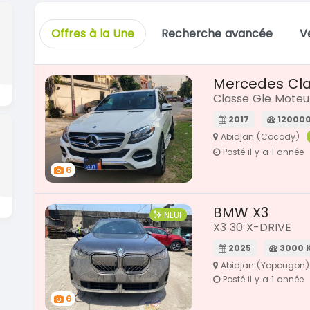
Offres à la Une
Recherche avancée
V
Mercedes Cla
Classe Gle Moteu
2017
12000
Abidjan (Cocody)
Posté il y a 1 année
6
BMW X3
NEUF
X3 30 X-DRIVE
2025
3000 
Abidjan (Yopougon)
Posté il y a 1 année
6