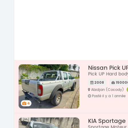
Nissan Pick U
Pick UP Hard bod
2008
15000
Abidjan (Cocody)
Posté il y a 1 année
4
KIA Sportage
Sportage Moteur