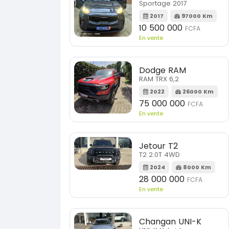
Sportage 2017
2017
97000 Km
10 500 000
FCFA
En vente
Dodge RAM
RAM TRX 6,2
2022
26000 Km
75 000 000
FCFA
En vente
Jetour T2
T2 2.0T 4WD
2024
8000 Km
28 000 000
FCFA
En vente
Changan UNI-K