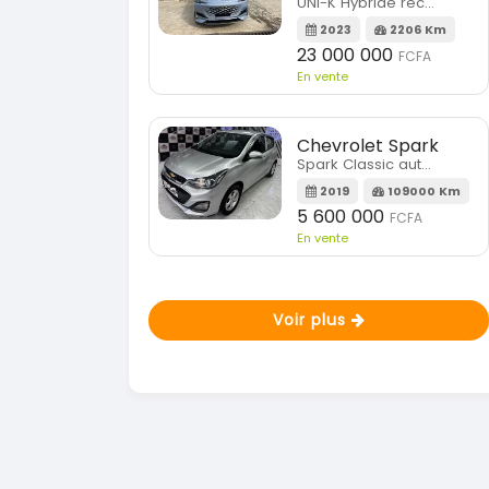
UNI-K Hybride rechargeable
2023
2206 Km
23 000 000
FCFA
En vente
Chevrolet Spark
Spark Classic automatique
2019
109000 Km
5 600 000
FCFA
En vente
Voir plus