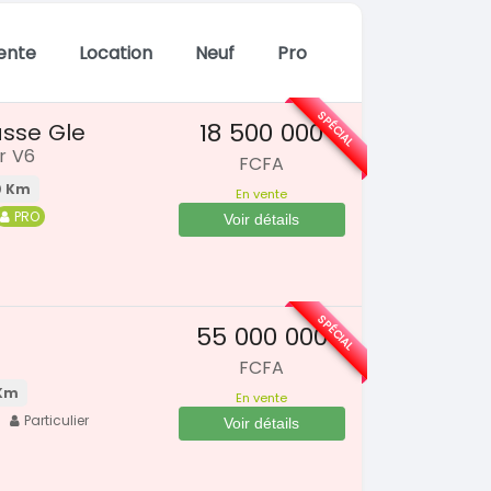
ente
Location
Neuf
Pro
SPÉCIAL
18 500 000
sse Gle
r V6
FCFA
0 Km
En vente
PRO
Voir détails
SPÉCIAL
55 000 000
FCFA
Km
En vente
Particulier
Voir détails