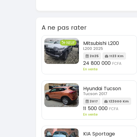
A ne pas rater
Mitsubishi L200
NEUF
L200 2025
2025
1123 Km
24 800 000
FCFA
En vente
Hyundai Tucson
Tucson 2017
2017
122000 Km
11 500 000
FCFA
En vente
KIA Sportage