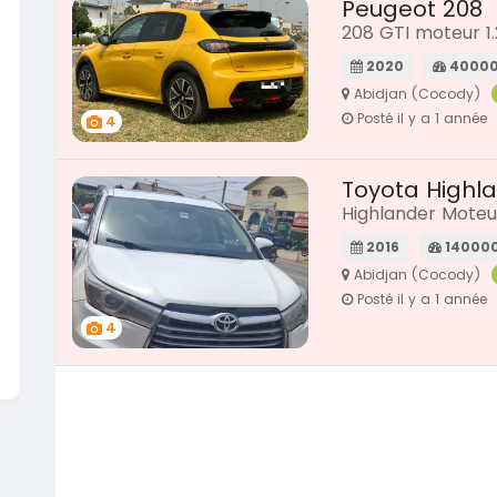
Peugeot 208
208 GTI moteur 1.
2020
40000
Abidjan (Cocody)
Posté il y a 1 année
4
Toyota Highl
Highlander Moteu
2016
14000
Abidjan (Cocody)
Posté il y a 1 année
4