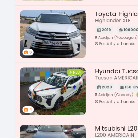
Toyota Highl
Highlander XLE
2019
10600
Abidjan (Yopougon)
Posté il y a 1 année
6
Hyundai Tucs
NEUF
Tucson AMERICA
2020
150 K
Abidjan (Cocody)
Posté il y a 1 année
4
Mitsubishi L20
L200 AMERICAIN