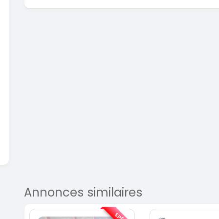
En vente
SPÉCIAL
Dacia Dokker
Dokker 1.6
Mazda 
CX-5 2.0
2014
100000 Km
2015
3 800 000
FCFA
10000
En vente
8 900 
En vente
Annonces similaires