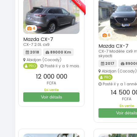
SPÉCIAL
4
6
Mazda CX-7
CX-7 2.0L cx9
Mazda CX-7
CX-7 Modèle cx9 
2018
89000 Km
skyacti
Abidjan (Cocody)
2017
8900
PRO
Posté il y a 9 mois
Abidjan (Cocody)
12 000 000
PRO
FCFA
Posté il y a 1 anné
En vente
14 500 0
Voir détails
FCFA
En vente
Voir détail