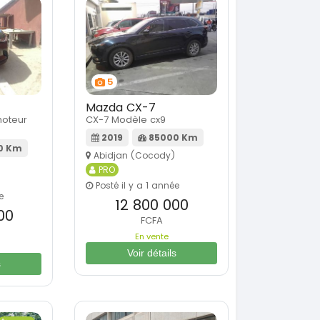
5
Mazda CX-7
moteur
CX-7 Modèle cx9
2019
85000 Km
0 Km
Abidjan (Cocody)
PRO
Posté il y a 1 année
e
12 800 000
00
FCFA
En vente
Voir détails
s