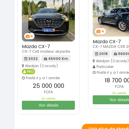
4
6
Mazda CX-7
Mazda CX-7
CX-7 MAZDA CX9 2
CX-7 Cx9 moteur skyactiv
2018
5600
2022
45000 Km
Abidjan (Cocody)
Abidjan (Cocody)
Particulier
PRO
Posté il y a 1 anné
Posté il y a 1 année
18 700 0
25 000 000
FCFA
FCFA
En vente
En vente
Voir détail
Voir détails
Voir plus de Maz