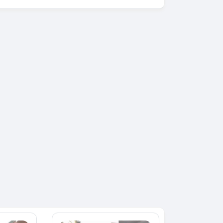
SPÉCIAL
KIA Sorento
SPÉCIAL
Sorento full option
CX-5
 sport
2021
60000 Km
18 500 000
0 Km
FCFA
En vente
000
FCFA