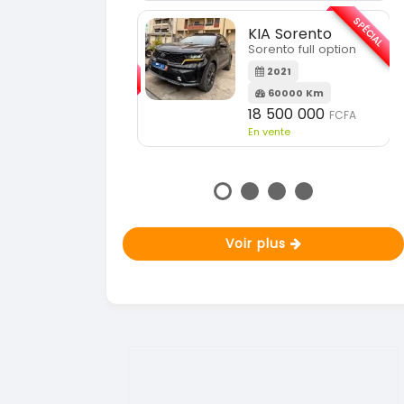
En vente
SPÉCIAL
KIA Sorento
SPÉCIAL
orento full option
KIA Sportage
Sportage 2021
2021
60000 Km
2021
18 500 000
FCFA
78000 Km
n vente
14 500 000
FCFA
En vente
Voir plus