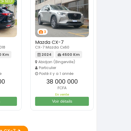
NEUF
3
Mazda CX-7
018
CX-7 Mazda Cx60
0 Km
2024
4500 Km
Abidjan (Bingerville)
Particulier
e
Posté il y a 1 année
00
38 000 000
FCFA
En vente
s
Voir détails
da CX-7