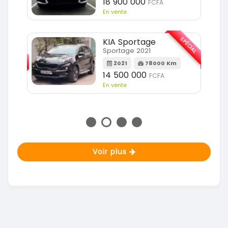
18 900 000
FCFA
En vente
SPÉCIAL
KIA Sportage
SPÉCIAL
Sportage 2021
2021
78000 Km
m
14 500 000
FCFA
En vente
Voir plus