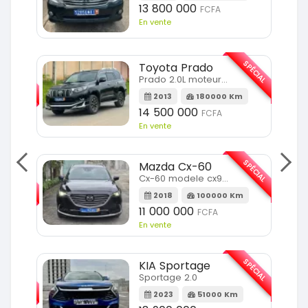
13 800 000
FCFA
En vente
SPÉCIAL
Toyota Prado
SPÉCIAL
Prado 2.0L moteur d4d
2013
180000 Km
14 500 000
FCFA
En vente
SPÉCIAL
Mazda Cx-60
SPÉCIAL
Cx-60 modele cx9 full option
2018
100000 Km
Km
11 000 000
FCFA
En vente
SPÉCIAL
KIA Sportage
SPÉCIAL
Sportage 2.0
2023
51000 Km
m