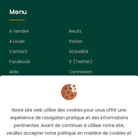
Menu
A Vendre
Neufs
A Louer
Poster
Contact
Actualité
Facebook
X (Twitter)
Aide
Connexion
Newsletter
Notre site web utilise des cookies pour vous offrir une
Souscrivez pour recevoir les meilleures opportunités.
expérience de navigation pratique et des informations
pertinentes. Avant de continuer à utiliser notre site,
veuillez accepter notre politique en matière de cookies et