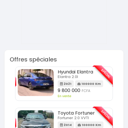
Offres spéciales
SPÉCIAL
SPÉCIAL
Hyundai Elantra
Elantra 2.0l
m
2021
100000 Km
9 800 000
FCFA
En vente
SPÉCIAL
SPÉCIAL
Toyota Fortuner
Fortuner 2.0 VVTI
m
2014
100000 Km