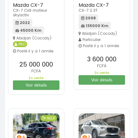
Mazda CX-7
Mazda CX-7
CX-7 Cx9 moteur
CX-7 2.3T
skyactiv
2008
2022
135000 Km
45000 Km
Abidjan (Cocody)
Abidjan (Cocody)
Particulier
PRO
Posté il y a 1 année
Posté il y a 1 année
3 600 000
25 000 000
FCFA
FCFA
En vente
En vente
Voir détails
Voir détails
NEUF
4
3