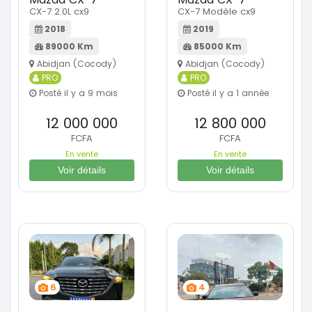
CX-7 2.0L cx9
CX-7 Modèle cx9
2018
2019
89000 Km
85000 Km
Abidjan (Cocody)
Abidjan (Cocody)
PRO
PRO
Posté il y a 9 mois
Posté il y a 1 année
12 000 000
12 800 000
FCFA
FCFA
En vente
En vente
Voir détails
Voir détails
6
4