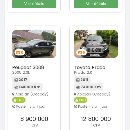
Voir détails
Voir détails
6
5
Peugeot 3008
Toyota Prado
3008 2.0L
Prado 2.0
2017
2011
148000 Km
74000 Km
Abidjan (Cocody)
Abidjan (Cocody)
PRO
PRO
Posté il y a 1 jour
Posté il y a 1 jour
8 900 000
12 800 000
FCFA
FCFA