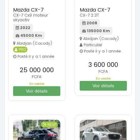
Mazda CX-7
Mazda CX-7
CX-7 Cx9 moteur
CX-7 2.3T
skyactiv
2008
2022
135000 Km
45000 Km
Abidjan (Cocody)
Abidjan (Cocody)
Particulier
PRO
Posté il y a 1 année
Posté il y a 1 année
3 600 000
25 000 000
FCFA
FCFA
En vente
En vente
Voir détails
Voir détails
NEUF