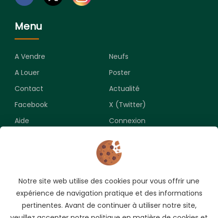
Menu
A Vendre
Neufs
A Louer
Poster
Contact
Actualité
Facebook
X (Twitter)
Aide
Connexion
Newsletter
Notre site web utilise des cookies pour vous offrir une
Souscrivez pour recevoir les meilleures opportunités.
expérience de navigation pratique et des informations
pertinentes. Avant de continuer à utiliser notre site,
veuillez accepter notre politique en matière de cookies et