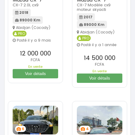
CX-7 2.0L cx9
CX-7 Modèle cx9
moteur skyacti
2018
2017
89000 Km
89000 Km
Abidjan (Cocody)
Abidjan (Cocody)
PRO
PRO
Posté il y a 9 mois
Posté il y a 1 année
12 000 000
14 500 000
FCFA
FCFA
En vente
En vente
Voir détails
Voir détails
6
4