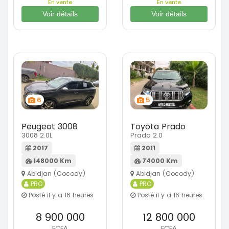
En vente
En vente
Voir détails
Voir détails
6
5
Peugeot 3008
Toyota Prado
3008 2.0L
Prado 2.0
2017
2011
148000 Km
74000 Km
Abidjan (Cocody)
Abidjan (Cocody)
PRO
PRO
Posté il y a 16 heures
Posté il y a 16 heures
8 900 000
12 800 000
FCFA
FCFA