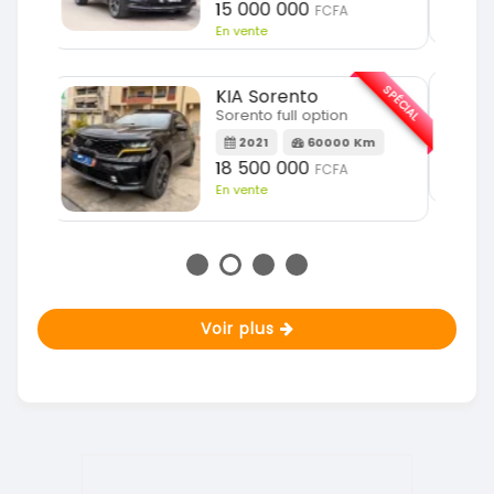
18 900 000
FCFA
En vente
SPÉCIAL
KIA Sportage
SPÉCIAL
Sportage 2021
2021
78000 Km
m
14 500 000
FCFA
En vente
Voir plus