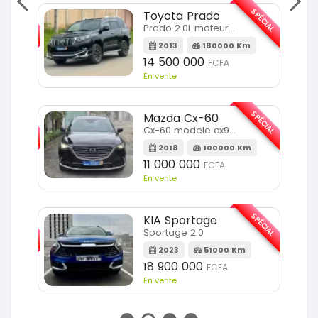
SPÉCIAL
SPÉCIAL
Toyota Prado
Prado 2.0L moteur d4d
2013
180000 Km
14 500 000
FCFA
En vente
SPÉCIAL
SPÉCIAL
Mazda Cx-60
Cx-60 modele cx9 full option
Km
2018
100000 Km
11 000 000
FCFA
En vente
SPÉCIAL
SPÉCIAL
KIA Sportage
Sportage 2.0
m
2023
51000 Km
18 900 000
FCFA
En vente