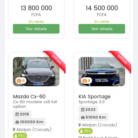
13 800 000
14 500 000
FCFA
FCFA
En vente
En vente
Voir détails
Voir détails
SPÉCIAL
SPÉCIAL
6
6
Mazda Cx-60
KIA Sportage
Cx-60 modele cx9 full
Sportage 2.0
option
2023
2018
51000 Km
100000 Km
Abidjan (Cocody)
Abidjan (Cocody)
PRO
PRO
Posté il y a 4 jours