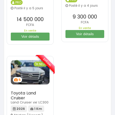
PRO
Posté il y a 4 jours
Posté il y a 5 jours
9 300 000
14 500 000
FCFA
FCFA
En vente
En vente
Voir détails
Voir détails
SPÉCIAL
NEUF
6
Toyota Land
Cruiser
Land Cruiser vxr LC300
2026
1 Km