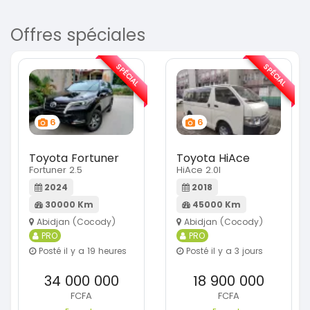
Offres spéciales
SPÉCIAL
SPÉCIAL
6
6
Toyota Fortuner
Toyota HiAce
Fortuner 2.5
HiAce 2.0l
2024
2018
30000 Km
45000 Km
Abidjan (Cocody)
Abidjan (Cocody)
PRO
PRO
Posté il y a 19 heures
Posté il y a 3 jours
34 000 000
18 900 000
FCFA
FCFA