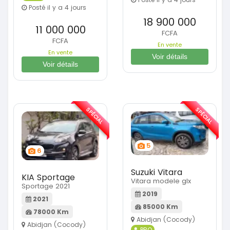
Posté il y a 4 jours
18 900 000
11 000 000
FCFA
FCFA
En vente
En vente
Voir détails
Voir détails
SPÉCIAL
SPÉCIAL
5
6
Suzuki Vitara
KIA Sportage
Vitara modele glx
Sportage 2021
2019
2021
85000 Km
78000 Km
Abidjan (Cocody)
Abidjan (Cocody)
PRO