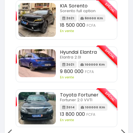
SPÉCIAL
SPÉCIAL
KIA Sorento
Sorento full option
m
2021
60000 Km
18 500 000
FCFA
En vente
SPÉCIAL
SPÉCIAL
Hyundai Elantra
Elantra 2.0l
m
2021
100000 Km
9 800 000
FCFA
En vente
SPÉCIAL
SPÉCIAL
Toyota Fortuner
Fortuner 2.0 VVTI
m
2014
100000 Km
13 800 000
FCFA
En vente