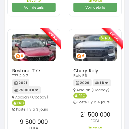
En vente
En vente
Voir détails
Voir détails
SPÉCIAL
SPÉCIAL
NEUF
6
6
Bestune T77
Chery Rely
T77 2.0 7
Rely R8
2021
2026
1 Km
75000 Km
Abidjan (Cocody)
PRO
Abidjan (Cocody)
Posté il y a 4 jours
PRO
Posté il y a 3 jours
21 500 000
9 500 000
FCFA
En vente
FCFA