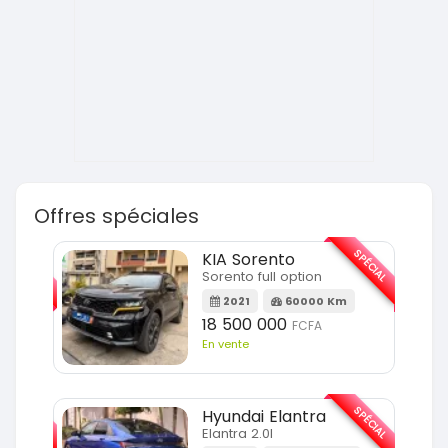
Offres spéciales
SPÉCIAL
SPÉCIAL
KIA Sorento
Sorento full option
m
2021
60000 Km
18 500 000
FCFA
En vente
SPÉCIAL
SPÉCIAL
Hyundai Elantra
Elantra 2.0l
m