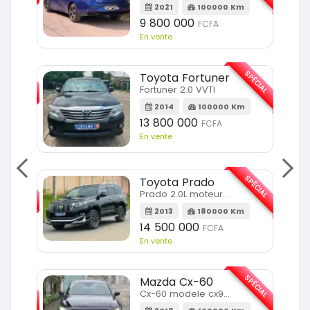
2021
100000 Km
9 800 000
FCFA
En vente
SPÉCIAL
SPÉCIAL
Toyota Fortuner
Fortuner 2.0 VVTI
m
2014
100000 Km
13 800 000
FCFA
En vente
SPÉCIAL
SPÉCIAL
Toyota Prado
Prado 2.0L moteur d4d
2013
180000 Km
14 500 000
FCFA
En vente
SPÉCIAL
SPÉCIAL
Mazda Cx-60
Cx-60 modele cx9 full option
Km