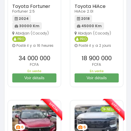
Toyota Fortuner
Toyota HiAce
Fortuner 2.5
HiAce 2.0l
2024
2018
30000 Km
45000 Km
Abidjan (Cocody)
Abidjan (Cocody)
PRO
PRO
Posté il y a 16 heures
Posté il y a 2 jours
34 000 000
18 900 000
FCFA
FCFA
En vente
En vente
Voir détails
Voir détails
SPÉCIAL
SPÉCIAL
NEUF
6
6