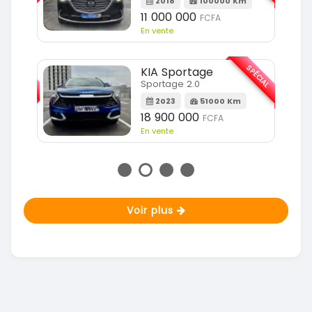
2018
100000 Km
11 000 000
FCFA
En vente
SPÉCIAL
SPÉCIAL
KIA Sportage
Sportage 2.0
m
2023
51000 Km
18 900 000
FCFA
En vente
Voir plus