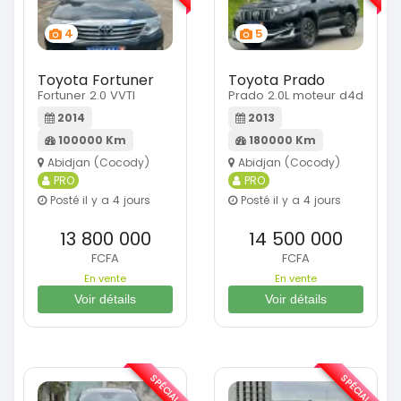
4
5
Toyota Fortuner
Toyota Prado
Fortuner 2.0 VVTI
Prado 2.0L moteur d4d
2014
2013
100000 Km
180000 Km
Abidjan (Cocody)
Abidjan (Cocody)
PRO
PRO
Posté il y a 4 jours
Posté il y a 4 jours
13 800 000
14 500 000
FCFA
FCFA
En vente
En vente
Voir détails
Voir détails
SPÉCIAL
SPÉCIAL