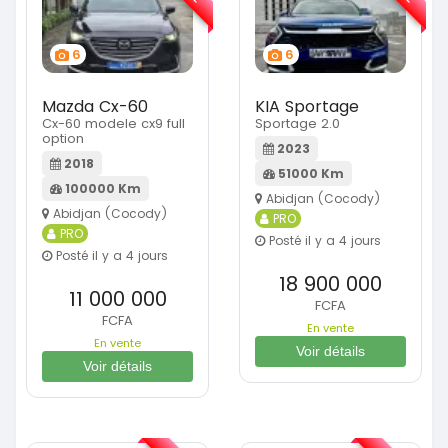
6
6
Mazda Cx-60
KIA Sportage
Cx-60 modele cx9 full
Sportage 2.0
option
2023
2018
51000 Km
100000 Km
Abidjan (Cocody)
Abidjan (Cocody)
PRO
PRO
Posté il y a 4 jours
Posté il y a 4 jours
18 900 000
11 000 000
FCFA
FCFA
En vente
En vente
Voir détails
Voir détails