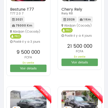
Bestune T77
Chery Rely
T77 2.0 7
Rely R8
2021
2026
1 Km
75000 Km
Abidjan (Cocody)
PRO
Abidjan (Cocody)
Posté il y a 4 jours
PRO
Posté il y a 3 jours
21 500 000
9 500 000
FCFA
En vente
FCFA
Voir détails
En vente
Voir détails
SPÉCIAL
SPÉCIAL