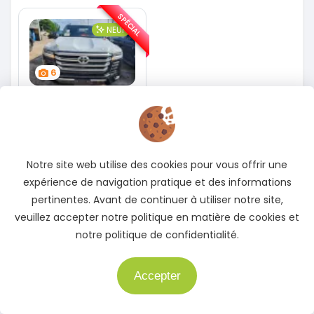
SPÉCIAL
NEUF
6
Toyota Land
Cruiser
Land Cruiser vxr LC300
2026
1 Km
Notre site web utilise des cookies pour vous offrir une
Abidjan (Cocody)
expérience de navigation pratique et des informations
PRO
pertinentes. Avant de continuer à utiliser notre site,
Posté il y a 5 jours
veuillez accepter notre politique en matière de cookies et
105 000 000
notre politique de confidentialité.
FCFA
En vente
Accepter
Voir détails
Besoin d'aide ?