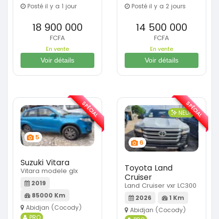
Posté il y a 1 jour
Posté il y a 2 jours
18 900 000
14 500 000
FCFA
FCFA
En vente
En vente
Voir détails
Voir détails
SPÉCIAL
SPÉCIAL
NEUF
5
6
Suzuki Vitara
Toyota Land
Vitara modele glx
Cruiser
2019
Land Cruiser vxr LC300
85000 Km
2026
1 Km
Abidjan (Cocody)
Abidjan (Cocody)
PRO