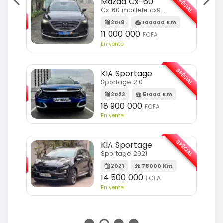
SPÉCIAL
Mazda Cx-60
SPÉCIAL
Cx-60 modele cx9 full option
2018
100000 Km
Km
11 000 000
FCFA
En vente
SPÉCIAL
KIA Sportage
SPÉCIAL
Sportage 2.0
2023
51000 Km
m
18 900 000
FCFA
En vente
SPÉCIAL
KIA Sportage
SPÉCIAL
Sportage 2021
2021
78000 Km
m
14 500 000
FCFA
En vente