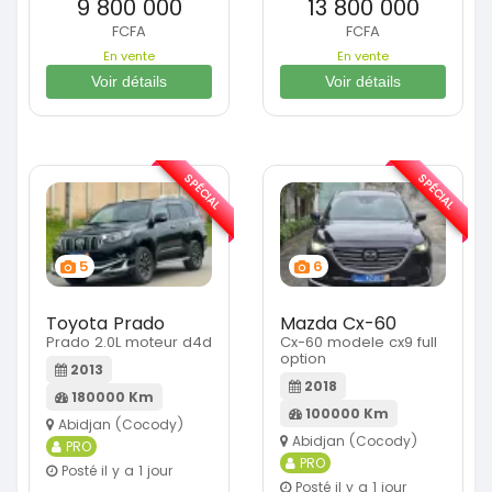
9 800 000
13 800 000
FCFA
FCFA
En vente
En vente
Voir détails
Voir détails
SPÉCIAL
SPÉCIAL
5
6
Toyota Prado
Mazda Cx-60
Prado 2.0L moteur d4d
Cx-60 modele cx9 full
option
2013
2018
180000 Km
100000 Km
Abidjan (Cocody)
Abidjan (Cocody)
PRO
PRO
Posté il y a 1 jour
Posté il y a 1 jour