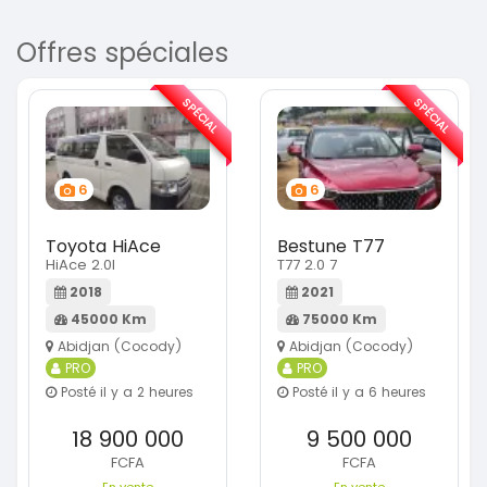
Offres spéciales
SPÉCIAL
SPÉCIAL
6
6
Toyota HiAce
Bestune T77
HiAce 2.0l
T77 2.0 7
2018
2021
45000 Km
75000 Km
Abidjan (Cocody)
Abidjan (Cocody)
PRO
PRO
Posté il y a 2 heures
Posté il y a 6 heures
18 900 000
9 500 000
FCFA
FCFA
En vente
En vente