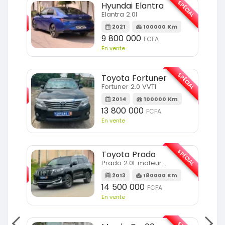
SPÉCIAL
SPÉCIAL
Hyundai Elantra
Elantra 2.0l
m
2021
100000 Km
9 800 000
FCFA
En vente
SPÉCIAL
SPÉCIAL
Toyota Fortuner
Fortuner 2.0 VVTI
m
2014
100000 Km
13 800 000
FCFA
En vente
SPÉCIAL
Toyota Prado
SPÉCIAL
Prado 2.0L moteur d4d
2013
180000 Km
14 500 000
FCFA
En vente