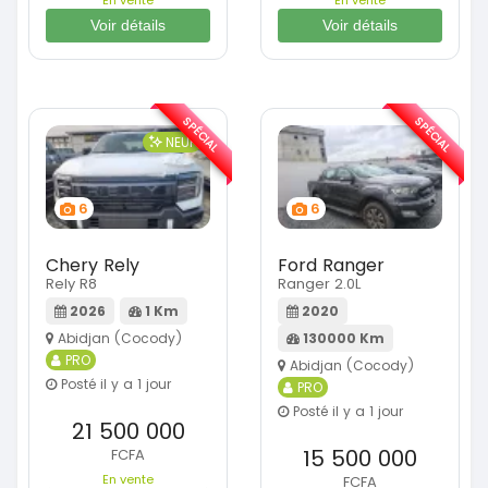
Voir détails
Voir détails
SPÉCIAL
SPÉCIAL
NEUF
6
6
Chery Rely
Ford Ranger
Rely R8
Ranger 2.0L
2026
1 Km
2020
Abidjan (Cocody)
130000 Km
PRO
Abidjan (Cocody)
Posté il y a 1 jour
PRO
Posté il y a 1 jour
21 500 000
15 500 000
FCFA
En vente
FCFA