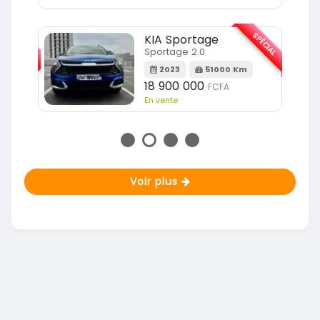
SPÉCIAL
SPÉCIAL
KIA Sportage
Sportage 2.0
m
2023
51000 Km
18 900 000
FCFA
En vente
Voir plus