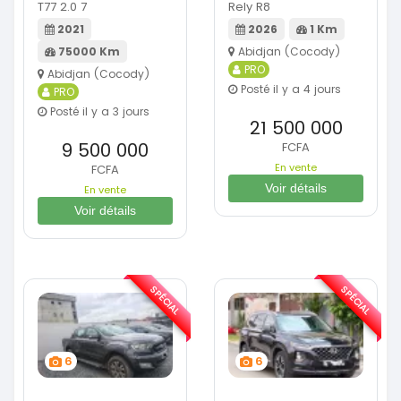
T77 2.0 7
Rely R8
2021
2026
1 Km
75000 Km
Abidjan (Cocody)
PRO
Abidjan (Cocody)
Posté il y a 4 jours
PRO
Posté il y a 3 jours
21 500 000
9 500 000
FCFA
En vente
FCFA
Voir détails
En vente
Voir détails
SPÉCIAL
SPÉCIAL
6
6