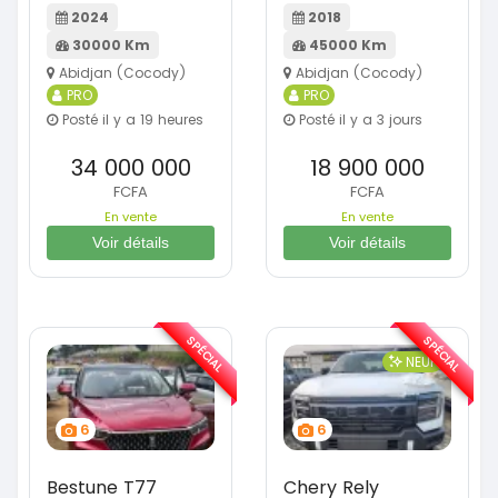
2024
2018
30000 Km
45000 Km
Abidjan (Cocody)
Abidjan (Cocody)
PRO
PRO
Posté il y a 19 heures
Posté il y a 3 jours
34 000 000
18 900 000
FCFA
FCFA
En vente
En vente
Voir détails
Voir détails
SPÉCIAL
SPÉCIAL
NEUF
6
6
Bestune T77
Chery Rely