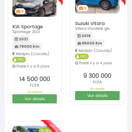
5
6
Suzuki Vitara
KIA Sportage
Vitara modele glx
Sportage 2021
2019
2021
85000 Km
78000 Km
Abidjan (Cocody)
Abidjan (Cocody)
PRO
PRO
Posté il y a 4 jours
Posté il y a 5 jours
9 300 000
14 500 000
FCFA
FCFA
En vente
En vente
Voir détails
Voir détails
SPÉCIAL
NEUF