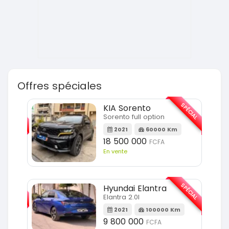
Offres spéciales
SPÉCIAL
SPÉCIAL
KIA Sorento
Sorento full option
m
2021
60000 Km
18 500 000
FCFA
En vente
SPÉCIAL
SPÉCIAL
Hyundai Elantra
Elantra 2.0l
m
2021
100000 Km
9 800 000
FCFA