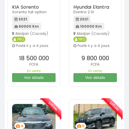
KIA Sorento
Hyundai Elantra
Sorento full option
Elantra 2.0l
2021
2021
60000 Km
100000 Km
Abidjan (Cocody)
Abidjan (Cocody)
PRO
PRO
Posté il y a 4 jours
Posté il y a 4 jours
18 500 000
9 800 000
FCFA
FCFA
En vente
En vente
Voir détails
Voir détails
SPÉCIAL
SPÉCIAL
4
5