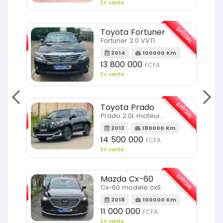
En vente
SPÉCIAL
SPÉCIAL
Toyota Fortuner
Fortuner 2.0 VVTI
m
2014
100000 Km
13 800 000
FCFA
En vente
SPÉCIAL
SPÉCIAL
Toyota Prado
Prado 2.0L moteur d4d
2013
180000 Km
14 500 000
FCFA
En vente
SPÉCIAL
SPÉCIAL
Mazda Cx-60
Cx-60 modele cx9 full option
Km
2018
100000 Km
11 000 000
FCFA
En vente