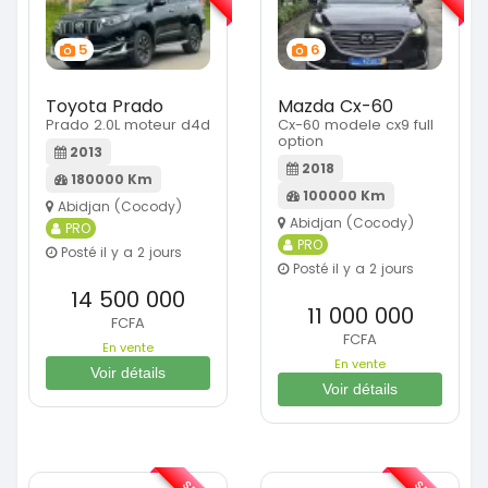
5
6
Toyota Prado
Mazda Cx-60
Prado 2.0L moteur d4d
Cx-60 modele cx9 full
option
2013
2018
180000 Km
100000 Km
Abidjan (Cocody)
Abidjan (Cocody)
PRO
PRO
Posté il y a 2 jours
Posté il y a 2 jours
14 500 000
11 000 000
FCFA
FCFA
En vente
En vente
Voir détails
Voir détails