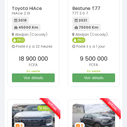
Toyota HiAce
Bestune T77
HiAce 2.0l
T77 2.0 7
2018
2021
45000 Km
75000 Km
Abidjan (Cocody)
Abidjan (Cocody)
PRO
PRO
Posté il y a 22 heures
Posté il y a 1 jour
18 900 000
9 500 000
FCFA
FCFA
En vente
En vente
Voir détails
Voir détails
SPÉCIAL
SPÉCIAL
NEUF
6
6