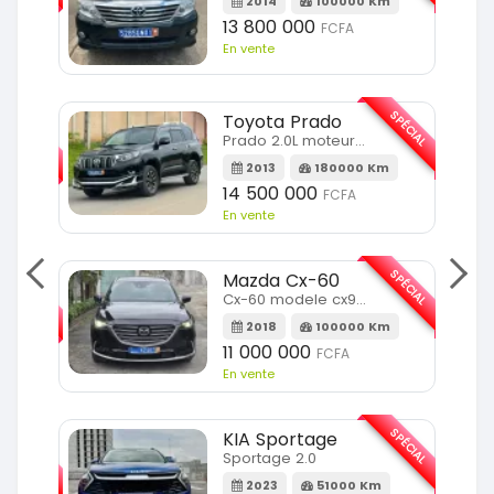
m
2014
100000 Km
13 800 000
FCFA
En vente
SPÉCIAL
Toyota Prado
SPÉCIAL
Prado 2.0L moteur d4d
2013
180000 Km
14 500 000
FCFA
En vente
SPÉCIAL
Mazda Cx-60
SPÉCIAL
Cx-60 modele cx9 full option
2018
100000 Km
Km
11 000 000
FCFA
En vente
SPÉCIAL
KIA Sportage
SPÉCIAL
Sportage 2.0
2023
51000 Km
m