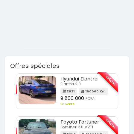
Offres spéciales
SPÉCIAL
SPÉCIAL
Hyundai Elantra
Elantra 2.0l
m
2021
100000 Km
9 800 000
FCFA
En vente
SPÉCIAL
SPÉCIAL
Toyota Fortuner
Fortuner 2.0 VVTI