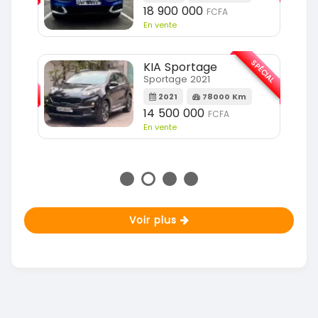
18 900 000
FCFA
En vente
SPÉCIAL
KIA Sportage
SPÉCIAL
Sportage 2021
2021
78000 Km
m
14 500 000
FCFA
En vente
Voir plus