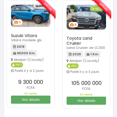
SPÉCIAL
SPÉCIAL
NEUF
5
6
Suzuki Vitara
Toyota Land
Vitara modele glx
Cruiser
2019
Land Cruiser vxr LC300
85000 Km
2026
1 Km
Abidjan (Cocody)
Abidjan (Cocody)
PRO
PRO
Posté il y a 2 jours
Posté il y a 3 jours
9 300 000
105 000 000
FCFA
FCFA
En vente
En vente
Voir détails
Voir détails