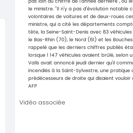
pas loin du chiffre de l'année dernière", où le
le ministre. "Il n'y a pas d'évolution notabl
volontaires de voitures et de deux-roues c
ministre, qui a cité les départements compt
tête, la Seine-Saint-Denis avec 83 véhicules
le Bas-Rhin (70), le Nord (61) et les Bouche
SPÉCIAL
Suzuki Vitara
rappelé que les derniers chiffres publiés ét
Vitara modele glx
lorsque 1 147 véhicules avaient brûlé, selon u
2019
2020
Valls avait annoncé jeudi dernier qu'il com
85000 Km
6000
9 300 000
37 000
incendiés à la Saint-Sylvestre, une pratiqu
FCFA
En vente
En vente
prédécesseurs de droite qui disaient vouloir 
AFP
SPÉCIAL
Toyota Land Cruiser
NEUF
Land Cruiser vxr LC300
Pajero 2
Vidéo associée
2026
1 Km
2012
105 000 000
FCFA
12900
En vente
7 800 
En vente
SPÉCIAL
Toyota Hilux