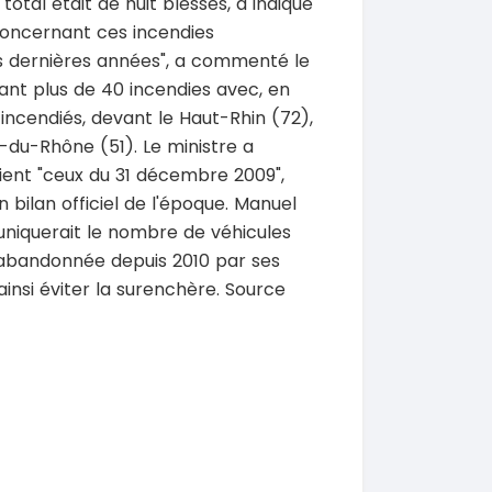
 total était de huit blessés, a indiqué
e concernant ces incendies
es dernières années", a commenté le
ant plus de 40 incendies avec, en
 incendiés, devant le Haut-Rhin (72),
s-du-Rhône (51). Le ministre a
SPÉCIAL
SPÉCIAL
Porsche Cayenne
Toyota HiAce
aient "ceux du 31 décembre 2009",
Cayenne moteur v6
HiAce 2.0l
n bilan officiel de l'époque. Manuel
2018
muniquerait le nombre de véhicules
0 Km
45000 Km
 000
18 900 000
e abandonnée depuis 2010 par ses
FCFA
FCFA
En vente
ainsi éviter la surenchère. Source
SPÉCIAL
SPÉCIAL
Mitsubishi Pajero
Bestune T77
.0
T77 2.0 7
2021
0 Km
75000 Km
000
9 500 000
FCFA
FCFA
En vente