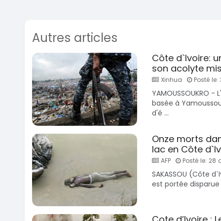
Autres articles
Côte d`Ivoire: u
son acolyte mis
Xinhua
Posté le:
YAMOUSSOUKRO - L'e
basée à Yamoussoukr
d'é ...
Onze morts dan
lac en Côte d`Iv
AFP
Posté le: 28
SAKASSOU (Côte d`I
est portée disparue 
Cote d’Ivoire : L