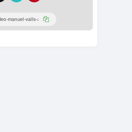
SPÉCIAL
KIA Sorento
SPÉCIAL
Sorento full option
CX-5
 sport
2021
60000 Km
18 500 000
0 Km
FCFA
En vente
000
FCFA