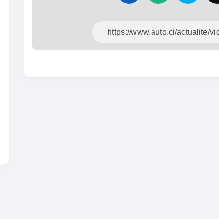
En vente
SPÉCIAL
Dacia Dokker
Dokker 1.6
Mazda 
CX-5 2.0
2014
100000 Km
2015
3 800 000
FCFA
10000
En vente
8 900 
En vente