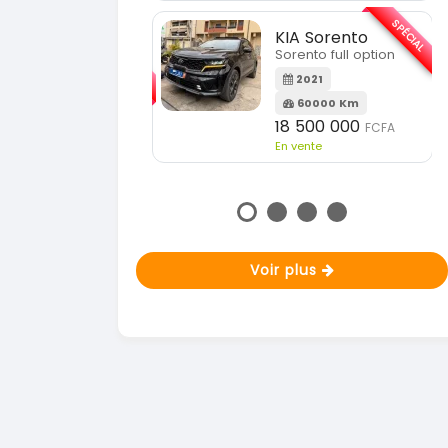
En vente
SPÉCIAL
KIA Sorento
SPÉCIAL
orento full option
KIA Sportage
Sportage 2021
2021
60000 Km
2021
18 500 000
FCFA
78000 Km
n vente
14 500 000
FCFA
En vente
Voir plus